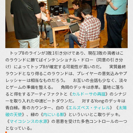
トップ8のラインが3敗1引き分けであり、現在3敗の両者はこ
のラウンドに勝てばインテンショナル・ドロー（同意の引き分
け）によってトップ8が確定する可能性が高いのだ。 実質最終
ラウンドとなり得るこのラウンドは、プレイヤーの意気込みやプ
レッシャーは相当なものだろう。 お互いの会話も少なく、淡々
とゲームの準備を整える。 角岡のデッキは赤単。墓地に落ち
ると得をするアーティファクトと《
カルドーサの再誕
》のシナジ
ーを取り入れた中速ビートダウンだ。 対するYongのデッキは
青白緑。青のカウンター、白の《
エルズペス・ティレル
》《
太陽
破の天使
》、緑の《
内にいる獣
》といういいとこ取りデッキ。
《
マイコシンスの水源
》の恩恵を受けた多色コントロールの一つ
となっている。