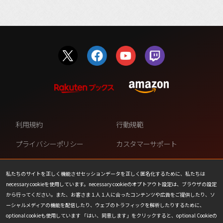
利用規約
行動規範
プライバシーポリシー
カスタマーサポート
ファンコンテンツ・ポリシー
個人情報の販売や共有を許可し
ない
私たちのサイトを正しく機能させセッションデータを正しく匿名化するために、私たちは
necessary cookieを使用しています。necessary cookieのオプトアウト設定は、ブラウザの設定
COOKIE
プレスリリース
から行ってください。また、お客さま１人１人に合ったコンテンツや広告をご提供したり、ソ
ーシャルメディアの機能を配信したり、ウェブのトラフィックを解析したりするために、
会社情報
お問い合わせ
optional cookieも使用しています 「はい、同意します」をクリックすると、optional Cookieの