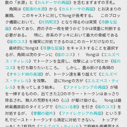
数の「水源」と《
カルドーサの再誕
》を含むまずまずの手札。
角岡は《
胆液の水源
》から《
カルドーサの再誕
》とお決まりの
展開。 このキャストに対してYongが長考する。 このブロッ
ク構築において、《
対抗呪文
》となり得るのは実質《
冷静な反
論
》のみであり、虎の子の一枚を使うかどうかは慎重に判断する
必要がある。 特に、赤系のデッキにおいて最大の脅威である
《
槌のコス
》を確実に対処できるのはこのカードだけなのだ。
最終的にYongは《
冷静な反論
》をキャストすることを選択す
るが、角岡は次のターンに《
槌のコス
》！ Yongは《
エルズペ
ス・ティレル
》でトークンを生産し、攻撃によって何とか《
槌の
コス
》を打ち取りたいところ。 しかし、畳み掛ける角岡の
《
オキシド峠の英雄
》が、トークン達を乗り越えて《
エルズペ
ス・ティレル
》を攻撃。 逆にYongの方が《
エルズペス・ティ
レル
》を失ってしまう始末。 《
ファイレクシアの再誕
》が場
を一掃するものの、出てきた2/2のホラー・トークンはあっさり
除去され、無人の荒野を4/4の《
山
》が駆け抜ける。 Yongは最
終奥義直前のタイミングで《
内にいる獣
》を引き《
槌のコス
》を
対処するが、《
骨髄の破片
》《
ファイレクシアの再誕
》という手
札でビースト・トークンすら満足に対処できない。 トップデ
ッキした2枚目の《
エルズペス・ティレル
》で戦線を再構築する