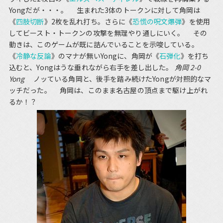
Yongだが・・・。 生まれた3体のトークンに対して角岡は
《
四肢切断
》2枚を乱れ打ち。さらに《
恐慌の呪文爆弾
》を使用
してビースト・トークンの攻撃を無理やり通しにいく。 その
動きは、このゲームが既に詰んでいることを示唆している。
《
冷静な反論
》のマナが無いYongに、角岡が《
石弾化
》を打ち
込むと、Yongはうな垂れながら右手を差し出した。
角岡 2-0
Yong
ノッている角岡と、後手を踏み続けたYongが対照的なマ
ッチだった。 角岡は、このまま名古屋の頂点まで駆け上がれ
るか！？