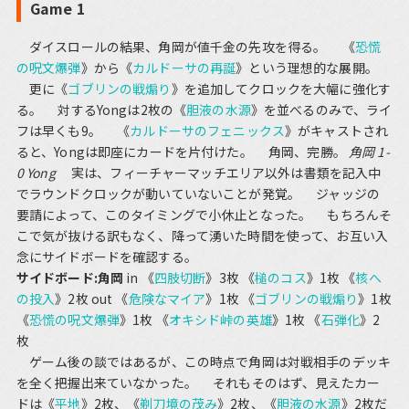
Game 1
ダイスロールの結果、角岡が値千金の先攻を得る。 《
恐慌
の呪文爆弾
》から《
カルドーサの再誕
》という理想的な展開。
更に《
ゴブリンの戦煽り
》を追加してクロックを大幅に強化す
る。 対するYongは2枚の《
胆液の水源
》を並べるのみで、ライ
フは早くも9。 《
カルドーサのフェニックス
》がキャストされ
ると、Yongは即座にカードを片付けた。 角岡、完勝。
角岡 1-
0 Yong
実は、フィーチャーマッチエリア以外は書類を記入中
でラウンドクロックが動いていないことが発覚。 ジャッジの
要請によって、このタイミングで小休止となった。 もちろんそ
こで気が抜ける訳もなく、降って湧いた時間を使って、お互い入
念にサイドボードを確認する。
サイドボード:角岡
in 《
四肢切断
》3枚 《
槌のコス
》1枚 《
核へ
の投入
》2枚 out 《
危険なマイア
》1枚 《
ゴブリンの戦煽り
》1枚
《
恐慌の呪文爆弾
》1枚 《
オキシド峠の英雄
》1枚 《
石弾化
》2
枚
ゲーム後の談ではあるが、この時点で角岡は対戦相手のデッキ
を全く把握出来ていなかった。 それもそのはず、見えたカー
ドは《
平地
》2枚、《
剃刀境の茂み
》2枚、《
胆液の水源
》2枚だ