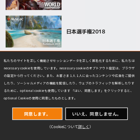
日本選手権2018
私たちのサイトを正しく機能させセッションデータを正しく匿名化するために、私たちは
エターナル・ウィークエン
necessary cookieを使用しています。necessary cookieのオプトアウト設定は、ブラウザ
ド・アジア2018
の設定から行ってください。また、お客さま１人１人に合ったコンテンツや広告をご提供
したり、ソーシャルメディアの機能を配信したり、ウェブのトラフィックを解析したりす
るために、optional cookieも使用しています 「はい、同意します」をクリックすると、
optional Cookieの使用に同意したものとします。
マジック25周年記念プロツ
アー
同意します。
いいえ、同意しません。
（Cookieについて
詳しく
）