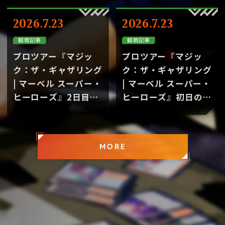
ック：ザ・ギャザリン
ツアー『マジック：
グ | マーベル スーパ
ザ・ギャザリング | マ
2026.7.23
2026.7.23
ー・ヒーローズ』
ーベル スーパー・ヒ
観戦記事
観戦記事
ーローズ』
プロツアー『マジッ
プロツアー『マジッ
ク：ザ・ギャザリング
ク：ザ・ギャザリング
| マーベル スーパー・
| マーベル スーパー・
ヒーローズ』2日目の
ヒーローズ』初日の注
注目の出来事｜プロツ
目の出来事｜プロツア
アー『マジック：ザ・
ー『マジック：ザ・ギ
ギャザリング | マーベ
ャザリング | マーベル
MORE
ル スーパー・ヒーロ
スーパー・ヒーロー
ーズ』
ズ』
PICK UP