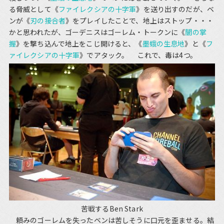
る脅威として《
ファイレクシアの十字軍
》を送り出すのだが、ベ
ンが《
刃の接合者
》をプレイしたことで、地上はストップ・・・
かと思われたが、ゴーデニスはゴーレム・トークンに《
闇の掌
握
》を撃ち込んで地上をこじ開けると、《
墨蛾の生息地
》と《
フ
ァイレクシアの十字軍
》でアタック。 これで、毒は4つ。
苦戦するBen Stark
頼みのゴーレムを失ったベンは苦しそうに口元を歪ませる。結