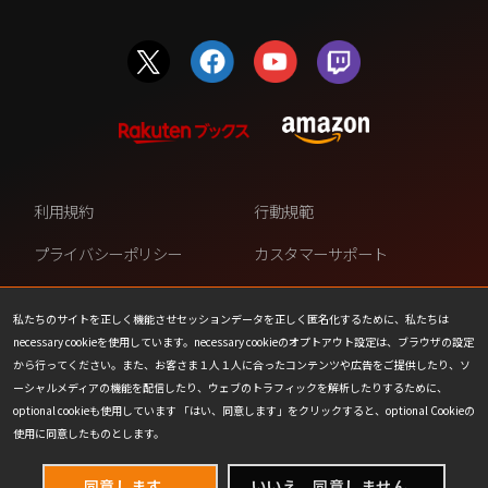
利用規約
行動規範
プライバシーポリシー
カスタマーサポート
ファンコンテンツ・ポリシー
個人情報の販売や共有を許可し
ない
私たちのサイトを正しく機能させセッションデータを正しく匿名化するために、私たちは
necessary cookieを使用しています。necessary cookieのオプトアウト設定は、ブラウザの設定
COOKIE
プレスリリース
から行ってください。また、お客さま１人１人に合ったコンテンツや広告をご提供したり、ソ
ーシャルメディアの機能を配信したり、ウェブのトラフィックを解析したりするために、
会社情報
お問い合わせ
optional cookieも使用しています 「はい、同意します」をクリックすると、optional Cookieの
使用に同意したものとします。
同意します。
いいえ、同意しません。