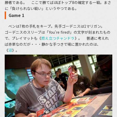
勝者である。 ここで勝てばほぼトップ8の確定する一戦。まさ
に「負けられない戦い」というやつである。
Game 1
ベンは7枚の手札をキープ。先手ゴーデニスは1マリガン。
ゴーデニスのスリーブは「You're fired!」の文字が刻まれたもの
で、プレイマットも《
燃え立つチャンドラ
》。 普通に考えれ
ば赤単なのだが・・・静かな手つきで場に置かれたのは、
《
沼
》。