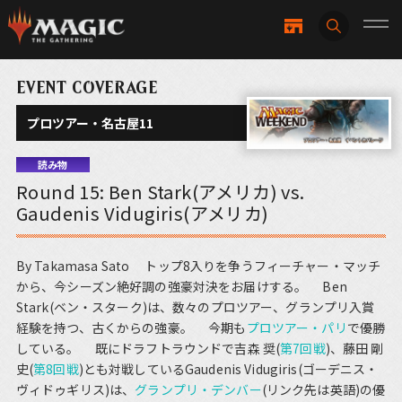
EVENT COVERAGE
プロツアー・名古屋11
読み物
Round 15: Ben Stark(アメリカ) vs.
Gaudenis Vidugiris(アメリカ)
By Takamasa Sato トップ8入りを争うフィーチャー・マッチ
から、今シーズン絶好調の強豪対決をお届けする。 Ben
Stark(ベン・スターク)は、数々のプロツアー、グランプリ入賞
経験を持つ、古くからの強豪。 今期も
プロツアー・パリ
で優勝
している。 既にドラフトラウンドで吉森 奨(
第7回戦
)、藤田 剛
史(
第8回戦
)とも対戦しているGaudenis Vidugiris(ゴーデニス・
ヴィドゥギリス)は、
グランプリ・デンバー
(リンク先は英語)の優