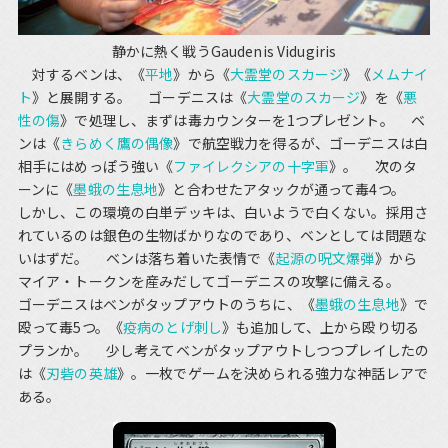
静かに熱く戦うGaudenis Vidugiris
対するベンは、《
平地
》から《
大霊堂のスカージ
》《
メムナイ
ト
》と展開する。 ゴーデニスは《
大霊堂のスカージ
》を《
悪
性の傷
》で処理し、まずは毒カウンターを1つプレゼント。 ベ
ンは《
きらめく鷹の偶像
》で航空戦力を得るが、ゴーデニスは白
相手にはめっぽう強い《
ファイレクシアの十字軍
》。 次のタ
ーンに《
墨蛾の生息地
》と合わせたアタックが通って毒4つ。
しかし、この環境の白単デッキは、白いようで白くない。採用さ
れているのは銀色の生物ばかりなのであり、ベンとしては問題な
いはずだ。 ベンは落ち着いた表情で《
起源の呪文爆弾
》から
マイア・トークンを産みだしてゴーデニスの攻撃に備える。
ゴーデニスはベンがタップアウトのうちに、《
墨蛾の生息地
》で
殴って毒5つ。《
疫病のとげ刺し
》も追加して、上から殴り切る
プランか。 少し考えてベンがタップアウトしつつプレイしたの
は《
刃砦の英雄
》。一枚でゲームを決められる強力な神話レアで
ある。