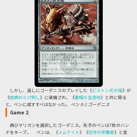
しかし、返しにゴーデニスのプレイした《
ピストン式大槌
》が
《
疫病のとげ刺し
》に装備され、《
墨蛾の生息地
》と共に殴る
と、ベンに成すすべはなかった。
ベン 0-1 ゴーデニス
Game 2
再びマリガンを選択したゴーデニス。先手のベンは7枚のハン
ドをキープ。 ベンは、《
メムナイト
》《
信号の邪魔者
》と並