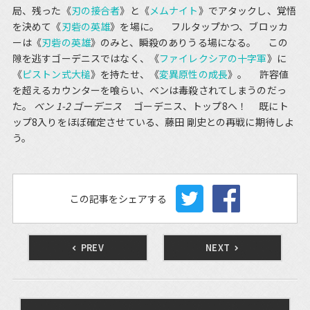
局、残った《
刃の接合者
》と《
メムナイト
》でアタックし、覚悟
を決めて《
刃砦の英雄
》を場に。 フルタップかつ、ブロッカ
ーは《
刃砦の英雄
》のみと、瞬殺のありうる場になる。 この
隙を逃すゴーデニスではなく、《
ファイレクシアの十字軍
》に
《
ピストン式大槌
》を持たせ、《
変異原性の成長
》。 許容値
を超えるカウンターを喰らい、ベンは毒殺されてしまうのだっ
た。
ベン 1-2 ゴーデニス
ゴーデニス、トップ8へ！ 既にト
ップ8入りをほぼ確定させている、藤田 剛史との再戦に期待しよ
う。
この記事をシェアする
PREV
NEXT