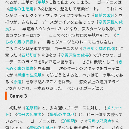
べるが、土地が《
平地
》1枚で止まってしまう。 ゴーデニスは
《
墨蛾の生息地
》2枚を並べ、起動して感染ビート。 これにベ
ンがファイレクシア・マナをライフで支払って《
骨髄の破片
》を
打つが、さらにゴーデニスがライフを支払っての《
変異原性の成
長
》。 早速毒カウンターは3つとなり、次のターンも攻撃して
毒カウンターは4つ。 ここでベンは2枚目の平地を引き、《
き
らめく鷹の偶像
》。 毒とダメージとのレースに持ち込む。
さらにベンは全軍で突撃。ゴーデニスが《
きらめく鷹の偶像
》に
撃った《
四肢切断
》を2枚の《
変異原性の成長
》で退けつつ、ゴ
ーデニスのライフを6まで追い詰める。 さらに後続として《
き
らめく鷹の偶像
》を追加。 次のターンのアタックをゴーデニ
スが《
墨蛾の生息地
》で防ごうとすると、ベンは唯一の手札であ
る《
急送
》を撃ち込んでこれを除去。 感染以上の速度でライ
フを削りきり、一本取り返した。
ベン 1-1 ゴーデニス
Game 3
初動が《
迫撃鞘
》と、少々遅いゴーデニスに対し、《
メムナイ
ト
》《
信号の邪魔者
》《
墨蛾の生息地
》と、ビート体制の整って
いるベン。 ゴーデニスは、《
迫撃鞘
》で《
信号の邪魔者
》を
殺しつつ、《
墨蛾の生息地
》でベンに毒を載せていく。 さらな