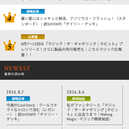
戦略記事
暑い夏にはシャキッと納涼、アゾリウス・フラッシュ！（スタ
ンダード）｜岩SHOWの「デイリー・デッキ」
広報室
8月7～13日は『マジック：ザ・ギャザリング｜ホビット』プ
レリリース！さらに製品の先行販売も｜こちらマジック広報
室！！
NEWEST
最新の読み物
2026.8.7
2026.8.6
戦略記事
開発秘話
今週のCool Deck：クールでド
私がファンタジーと『マジッ
ライなトロンで涼む（レガシ
ク：ザ・ギャザリング | ホビッ
ー）｜岩SHOWの「デイリー・
ト』に出会うまで｜Making
デッキ」
Magic -マジック開発秘話-