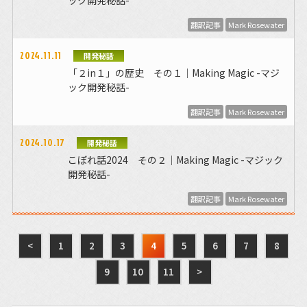
翻訳記事
Mark Rosewater
2024.11.11
開発秘話
「２in１」の歴史 その１｜Making Magic -マジ
ック開発秘話-
翻訳記事
Mark Rosewater
2024.10.17
開発秘話
こぼれ話2024 その２｜Making Magic -マジック
開発秘話-
翻訳記事
Mark Rosewater
<
1
2
3
4
5
6
7
8
9
10
11
>