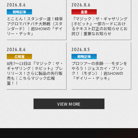
2026.8.6
2026.8.6
戦略記事
重要
とことん！スタンダー道！緑単
『マジック：ザ・ギャザリング
アグロでバチバチ大熱戦（スタ
| ホビット』一部カードにおけ
ンダード）｜岩SHOWの「デイ
るテキスト訂正のお知らせとお
リー・デッキ」
詫び｜重要なお知らせ
2026.8.6
2026.8.5
広報室
戦略記事
8月7～13日は『マジック：ザ・
プロツアーの余韻……モダンを
ギャザリング｜ホビット』プレ
やろう！ジェスカイ・ブリン
リリース！さらに製品の先行販
ク！（モダン）｜岩SHOWの
売も｜こちらマジック広報
「デイリー・デッキ」
室！！
VIEW MORE