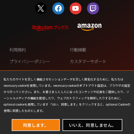
利用規約
行動規範
プライバシーポリシー
カスタマーサポート
ファンコンテンツ・ポリシー
個人情報の販売や共有を許可し
ない
私たちのサイトを正しく機能させセッションデータを正しく匿名化するために、私たちは
necessary cookieを使用しています。necessary cookieのオプトアウト設定は、ブラウザの設定
COOKIE
プレスリリース
から行ってください。また、お客さま１人１人に合ったコンテンツや広告をご提供したり、ソ
ーシャルメディアの機能を配信したり、ウェブのトラフィックを解析したりするために、
会社情報
お問い合わせ
optional cookieも使用しています 「はい、同意します」をクリックすると、optional Cookieの
使用に同意したものとします。
同意します。
いいえ、同意しません。