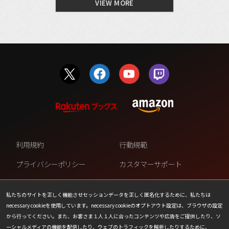
VIEW MORE
利用規約
行動規範
プライバシーポリシー
カスタマーサポート
ファンコンテンツ・ポリシー
個人情報の販売や共有を許可し
ない
私たちのサイトを正しく機能させセッションデータを正しく匿名化するために、私たちは
necessary cookieを使用しています。necessary cookieのオプトアウト設定は、ブラウザの設定
COOKIE
プレスリリース
から行ってください。また、お客さま１人１人に合ったコンテンツや広告をご提供したり、ソ
ーシャルメディアの機能を配信したり、ウェブのトラフィックを解析したりするために、