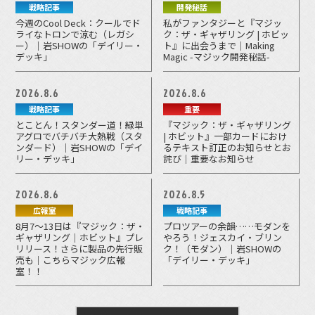
戦略記事
開発秘話
今週のCool Deck：クールでド
私がファンタジーと『マジッ
ライなトロンで涼む（レガシ
ク：ザ・ギャザリング | ホビッ
ー）｜岩SHOWの「デイリー・
ト』に出会うまで｜Making
デッキ」
Magic -マジック開発秘話-
2026.8.6
2026.8.6
戦略記事
重要
とことん！スタンダー道！緑単
『マジック：ザ・ギャザリング
アグロでバチバチ大熱戦（スタ
| ホビット』一部カードにおけ
ンダード）｜岩SHOWの「デイ
るテキスト訂正のお知らせとお
リー・デッキ」
詫び｜重要なお知らせ
2026.8.6
2026.8.5
広報室
戦略記事
8月7～13日は『マジック：ザ・
プロツアーの余韻……モダンを
ギャザリング｜ホビット』プレ
やろう！ジェスカイ・ブリン
リリース！さらに製品の先行販
ク！（モダン）｜岩SHOWの
売も｜こちらマジック広報
「デイリー・デッキ」
室！！