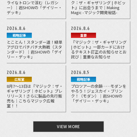
ライなトロンで涼む（レガシ
ク：ザ・ギャザリング | ホビッ
ー）｜岩SHOWの「デイリー・
ト』に出会うまで｜Making
デッキ」
Magic -マジック開発秘話-
2026.8.6
2026.8.6
戦略記事
重要
とことん！スタンダー道！緑単
『マジック：ザ・ギャザリング
アグロでバチバチ大熱戦（スタ
| ホビット』一部カードにおけ
ンダード）｜岩SHOWの「デイ
るテキスト訂正のお知らせとお
リー・デッキ」
詫び｜重要なお知らせ
2026.8.6
2026.8.5
広報室
戦略記事
8月7～13日は『マジック：ザ・
プロツアーの余韻……モダンを
ギャザリング｜ホビット』プレ
やろう！ジェスカイ・ブリン
リリース！さらに製品の先行販
ク！（モダン）｜岩SHOWの
売も｜こちらマジック広報
「デイリー・デッキ」
室！！
VIEW MORE