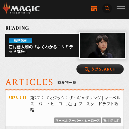
READING
戦略記事
石村信太朗の「よくわかる！リミテ
ッド講座」
タグSEARCH
ARTICLES
読み物一覧
2026.7.11
第2回：『マジック：ザ・ギャザリング | マーベル
スーパー・ヒーローズ』」ブースタードラフト攻
略
マーベル スーパー・ヒーローズ
石村 信太朗