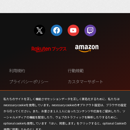
利用規約
行動規範
プライバシーポリシー
カスタマーサポート
ファンコンテンツ・ポリシー
個人情報の販売や共有を許可し
ない
私たちのサイトを正しく機能させセッションデータを正しく匿名化するために、私たちは
necessary cookieを使用しています。necessary cookieのオプトアウト設定は、ブラウザの設定
COOKIE
プレスリリース
から行ってください。また、お客さま１人１人に合ったコンテンツや広告をご提供したり、ソ
ーシャルメディアの機能を配信したり、ウェブのトラフィックを解析したりするために、
会社情報
お問い合わせ
optional cookieも使用しています 「はい、同意します」をクリックすると、optional Cookieの
使用に同意したものとします。