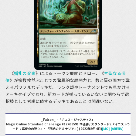
《
婚礼の発表
》によるトークン展開とドロー、《
神聖なる憑
依
》が複数枚並ぶことでの驚異的な展開力と、数と質の両方で戦
えるパワフルなデッキだ。ランク戦やトーナメントでも見かける
アーキタイプであり、新カードが揃っているいないに関わらず選
択肢として考慮に値するデッキであることは間違いない。
_Falcon_ - 「ボロス・ジャスティス」
Magic Online Standard Challenge #12468591 準優勝 / スタンダード (『イニストラ
ード：真夜中の狩り』～『団結のドミナリア』) (2022年9月4日)
[MO]
[ARENA]