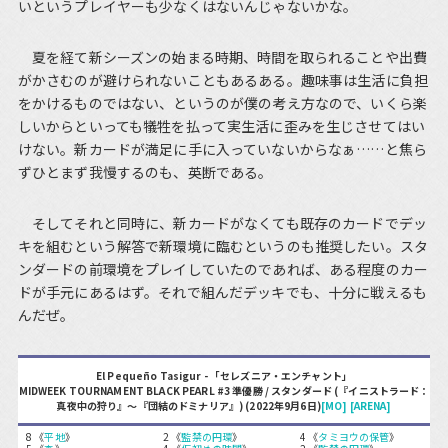
いというプレイヤーも少なくはないんじゃないかな。
夏を経て新シーズンの始まる時期、時間を取られることや出費
がかさむのが避けられないこともあるある。趣味事は生活に負担
をかけるものではない、というのが僕の考え方なので、いくら楽
しいからといっても犠牲を払って実生活に歪みを生じさせてはい
けない。新カードが満足に手に入っていないからなぁ……と焦ら
ずひとまず我慢するのも、英断である。
そしてそれと同時に、新カードがなくても既存のカードでデッ
キを組むという解答で新環境に臨むというのも推奨したい。スタ
ンダードの前環境をプレイしていたのであれば、ある程度のカー
ドが手元にあるはず。それで組んだデッキでも、十分に戦えるも
んだぜ。
El Pequeño Tasigur - 「セレズニア・エンチャント」
MIDWEEK TOURNAMENT BLACK PEARL #3 準優勝 / スタンダード (『イニストラード：
真夜中の狩り』～『団結のドミナリア』) (2022年9月6日)
[MO]
[ARENA]
8 《
平地
》
2 《
監禁の円環
》
4 《
タミヨウの保管
》