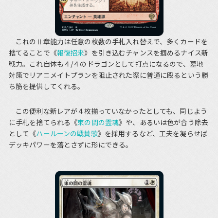
これのⅡ章能力は任意の枚数の手札入れ替えで、多くカードを
捨てることで《
報復招来
》を引き込むチャンスを掴めるナイス新
戦力。これ自体も４/４のドラゴンとして打点になるので、墓地
対策でリアニメイトプランを阻止された際に普通に殴るという勝
ち筋を提供してくれる。
この便利な新レアが４枚揃っていなかったとしても、同じよう
に手札を捨てられる《
束の間の霊魂
》や、あるいは色が合う除去
として《
ハールーンの戦賛歌
》を採用するなど、工夫を凝らせば
デッキパワーを落とさずに形にできる。