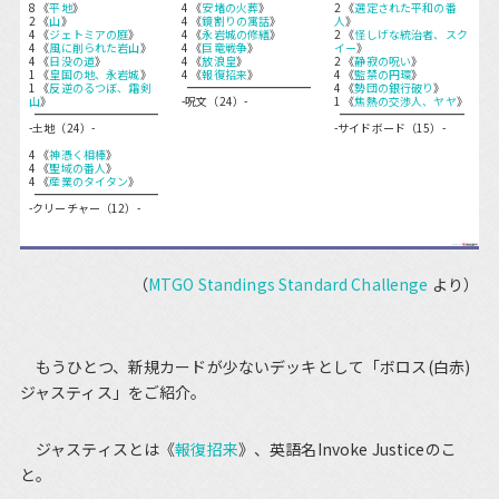
8 《
平地
》
4 《
安堵の火葬
》
2 《
選定された平和の番
2 《
山
》
4 《
鏡割りの寓話
》
人
》
4 《
ジェトミアの庭
》
4 《
永岩城の修繕
》
2 《
怪しげな統治者、スク
4 《
風に削られた岩山
》
4 《
巨竜戦争
》
イー
》
4 《
日没の道
》
4 《
放浪皇
》
2 《
静寂の呪い
》
1 《
皇国の地、永岩城
》
4 《
報復招来
》
4 《
監禁の円環
》
1 《
反逆のるつぼ、霜剣
4 《
勢団の銀行破り
》
山
》
-呪文（24）-
1 《
焦熱の交渉人、ヤヤ
》
-土地（24）-
-サイドボード（15）-
4 《
神憑く相棒
》
4 《
聖域の番人
》
4 《
産業のタイタン
》
-クリーチャー（12）-
（
MTGO Standings Standard Challenge
より）
もうひとつ、新規カードが少ないデッキとして「ボロス(白赤)
ジャスティス」をご紹介。
ジャスティスとは《
報復招来
》、英語名Invoke Justiceのこ
と。