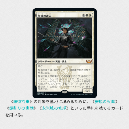
《
報復招来
》の対象を墓地に埋めるために、《
安堵の火葬
》
《
鏡割りの寓話
》《
永岩城の修繕
》といった手札を捨てるカード
を用いる。