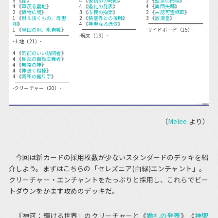
5 《
森
》
4 《
仮初めの時間
》
2 《
監禁の円環
》
4 《
草茂る農地
》
4 《
婚礼の発表
》
4 《
集団失踪
》
2 《
植物広場
》
3 《
市民の拘束
》
2 《
未認可霊柩車
》
1 《
耐え抜くもの、母聖
2 《
精霊界との接触
》
3 《
放浪皇
》
樹
》
4 《
神聖なる憑依
》
1 《
皇国の地、永岩城
》
-サイドボード（15）-
-呪文（19）-
-土地（21）-
4 《
気前のいい訪問者
》
4 《
樹海の自然主義者
》
4 《
無常の神
》
4 《
神憑く相棒
》
4 《
調和の織り手
》
-クリーチャー（20）-
（
Melee
より）
今回は新カードの採用枚数が少ないスタンダードのデッキを紹
介しよう。まずはこちらの「セレズニア(白緑)エンチャント」。
クリーチャー・エンチャントをたっぷりと採用し、これらでビー
トダウンをかます攻めのデッキだ。
『神河：輝ける世界』のクリーチャーと《
婚礼の発表
》《
神聖