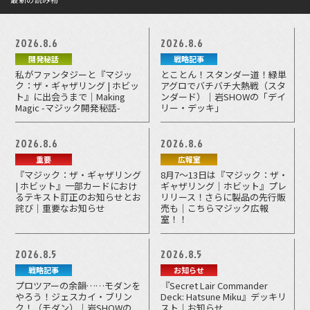
2026.8.6
2026.8.6
開発秘話
戦略記事
私がファンタジーと『マジッ
とことん！スタンダー道！緑単
ク：ザ・ギャザリング | ホビッ
アグロでバチバチ大熱戦（スタ
ト』に出会うまで｜Making
ンダード）｜岩SHOWの「デイ
Magic -マジック開発秘話-
リー・デッキ」
2026.8.6
2026.8.6
重要
広報室
『マジック：ザ・ギャザリング
8月7～13日は『マジック：ザ・
| ホビット』一部カードにおけ
ギャザリング｜ホビット』プレ
るテキスト訂正のお知らせとお
リリース！さらに製品の先行販
詫び｜重要なお知らせ
売も｜こちらマジック広報
室！！
2026.8.5
2026.8.5
戦略記事
お知らせ
プロツアーの余韻……モダンを
『Secret Lair Commander
やろう！ジェスカイ・ブリン
Deck: Hatsune Miku』デッキリ
ク！（モダン）｜岩SHOWの
スト｜お知らせ