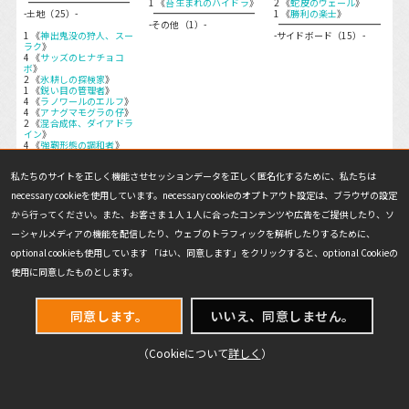
1 《
苔生まれのハイドラ
》
2 《
蛇皮のヴェール
》
-土地（25）-
1 《
勝利の楽士
》
-その他（1）-
1 《
神出鬼没の狩人、スー
-サイドボード（15）-
ラク
》
4 《
サッズのヒナチョコ
ボ
》
2 《
氷耕しの探検家
》
1 《
鋭い目の管理者
》
4 《
ラノワールのエルフ
》
4 《
アナグマモグラの仔
》
2 《
混合成体、ダイアドラ
イン
》
4 《
強靭形態の調和者
》
-クリーチャー（22）-
私たちのサイトを正しく機能させセッションデータを正しく匿名化するために、私たちは
necessary cookieを使用しています。necessary cookieのオプトアウト設定は、ブラウザの設定
から行ってください。また、お客さま１人１人に合ったコンテンツや広告をご提供したり、ソ
（
Melee
より引用）
ーシャルメディアの機能を配信したり、ウェブのトラフィックを解析したりするために、
optional cookieも使用しています 「はい、同意します」をクリックすると、optional Cookieの
使用に同意したものとします。
先に紹介した緑単上陸の項で「新セットからの強化はない」と
同意します。
いいえ、同意しません。
述べましたが、それは「緑単」に限った話となります。『ストリ
クスヘイヴンの秘密』の新戦力を取り入れ、更に１段上のレベル
（Cookieについて
詳しく
）
に昇華された上陸デッキがこのセレズニア上陸です。
上陸デッキは単色とは思えないほどにパワフルで多彩なゲーム