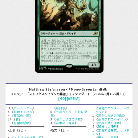
Matthew Stefansson - 「Mono-Green Landfall」
プロツアー『ストリクスヘイヴンの秘密』 / スタンダード（2026年5月1～5月3日）
[MO]
[ARENA]
3 《
バーシンセー
》
1 《
薮打ち
》
1 《
沼地のハンター、レザ
4 《
脱出トンネル
》
4 《
土のベンダーの位に至
ーヘッド
》
4 《
寓話の小道
》
る
》
1 《
溶かし歩きの消散
》
14 《
森
》
3 《
溶かし歩きの消散
》
3 《
苔生まれのハイドラ
》
1 《
有望な鉱脈
》
3 《
若木の生育場
》
2 《
金属の技の原点
》
2 《
脚当ての陣形
》
-土地（26）-
-呪文（11）-
1 《
変容する悪党、サンド
マン
》
4 《
アナグマモグラの仔
》
1 《
若木の生育場
》