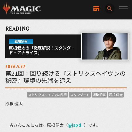
READING
戦略記事
原根健太の「徹底解説！スタンダー
ド・アナライズ」
2026.5.27
第21回：回り続ける『ストリクスヘイヴンの
秘密』環境の先端を追え
ストリクスヘイヴンの秘密
スタンダード
戦略記事
原根 健太
原根 健太
皆さんこんにちは。原根健太（
@jspd_
）です。