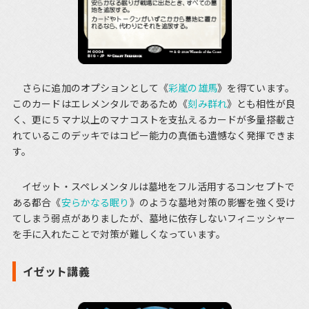
さらに追加のオプションとして《
彩嵐の雄馬
》を得ています。
このカードはエレメンタルであるため《
刻み群れ
》とも相性が良
く、更に５マナ以上のマナコストを支払えるカードが多量搭載さ
れているこのデッキではコピー能力の真価も遺憾なく発揮できま
す。
イゼット・スペレメンタルは墓地をフル活用するコンセプトで
ある都合《
安らかなる眠り
》のような墓地対策の影響を強く受け
てしまう弱点がありましたが、墓地に依存しないフィニッシャー
を手に入れたことで対策が難しくなっています。
イゼット講義