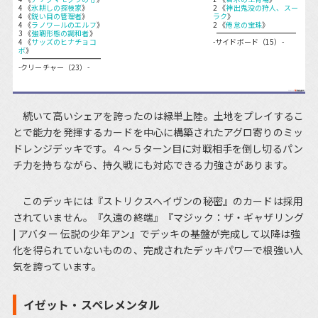
4 《
氷耕しの探検家
》
2 《
神出鬼没の狩人、スー
4 《
鋭い目の管理者
》
ラク
》
4 《
ラノワールのエルフ
》
2 《
倦怠の宝珠
》
3 《
強靭形態の調和者
》
4 《
サッズのヒナチョコ
-サイドボード（15）-
ボ
》
-クリーチャー（23）-
続いて高いシェアを誇ったのは緑単上陸。土地をプレイするこ
とで能力を発揮するカードを中心に構築されたアグロ寄りのミッ
ドレンジデッキです。４～５ターン目に対戦相手を倒し切るパン
チ力を持ちながら、持久戦にも対応できる力強さがあります。
このデッキには『ストリクスヘイヴンの秘密』のカードは採用
されていません。『久遠の終端』『マジック：ザ・ギャザリング
| アバター 伝説の少年アン』でデッキの基盤が完成して以降は強
化を得られていないものの、完成されたデッキパワーで根強い人
気を誇っています。
イゼット・スペレメンタル