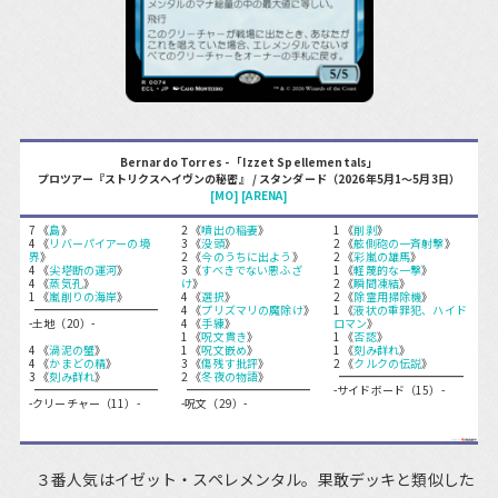
Bernardo Torres - 「Izzet Spellementals」
プロツアー『ストリクスヘイヴンの秘密』 / スタンダード（2026年5月1～5月3日）
[MO]
[ARENA]
7 《
島
》
2 《
噴出の稲妻
》
1 《
削剥
》
4 《
リバーパイアーの境
3 《
没頭
》
2 《
舷側砲の一斉射撃
》
界
》
2 《
今のうちに出よう
》
2 《
彩嵐の雄馬
》
4 《
尖塔断の運河
》
3 《
すべきでない悪ふざ
1 《
軽蔑的な一撃
》
4 《
蒸気孔
》
け
》
2 《
瞬間凍結
》
1 《
嵐削りの海岸
》
4 《
選択
》
2 《
除霊用掃除機
》
4 《
プリズマリの魔除け
》
1 《
液状の重罪犯、ハイド
-土地（20）-
4 《
手練
》
ロマン
》
1 《
呪文貫き
》
1 《
否認
》
4 《
渦泥の蟹
》
1 《
呪文嵌め
》
1 《
刻み群れ
》
4 《
かまどの精
》
3 《
傷残す批評
》
2 《
クルクの伝説
》
3 《
刻み群れ
》
2 《
冬夜の物語
》
-サイドボード（15）-
-クリーチャー（11）-
-呪文（29）-
３番人気はイゼット・スペレメンタル。果敢デッキと類似した