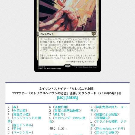
ネイサン・ストイア - 「セレズニア上陸」
プロツアー『ストリクスヘイヴンの秘密』優勝 / スタンダード（2026年5月1日）
[MO]
[ARENA]
7 《
森
》
4 《
浸食作用
》
2 《
神出鬼没の狩人、スー
2 《
寺院の庭
》
2 《
重厚な世界踏破車
》
ラク
》
4 《
寓話の小道
》
2 《
薮打ち
》
3 《
幽霊による庇護
》
4 《
ハッシュウッドの境
4 《
土のベンダーの位に至
1 《
回復魔法
》
界
》
る
》
1 《
マラメトの模範、クチ
3 《
脱出トンネル
》
ル
》
2 《
平地
》
-呪文（12）-
2 《
苔生まれのハイドラ
》
3 《
バーシンセー
》
3 《
安らかなる眠り
》