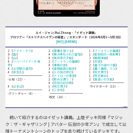
ルイ・ジャン/Rui Zhang - 「イゼット講義」
プロツアー『ストリクスヘイヴンの秘密』 / スタンダード（2026年5月1～5月3日）
[MO]
[ARENA]
2 《
アグナ・ケラ
》
2 《
愛着を捨てる
》
1 《
ブーメランの基礎
》
6 《
島
》
4 《
積み重ねられた叡智
》
1 《
舷側砲の一斉射撃
》
2 《
山
》
4 《
美術家の才能
》
3 《
瞬間凍結
》
4 《
リバーパイアーの境
2 《
ブーメランの基礎
》
2 《
否認
》
界
》
4 《
爆裂の技
》
2 《
量子の謎かけ屋
》
4 《
尖塔断の運河
》
3 《
星間航路の助言
》
2 《
轟く機知、ラル
》
4 《
蒸気孔
》
4 《
火の技の修行
》
1 《
呪文貫き
》
2 《
アイローの表演
》
1 《
呪文嵌め
》
-土地（22）-
2 《
飲めば潤う！
》
2 《
嵐追いの才能
》
4 《
忍耐の記念碑
》
4 《
ばあば
》
1 《
呪文貫き
》
-サイドボード（15）-
2 《
三歩先
》
-クリーチャー（4）-
-呪文（34）-
続いて紹介するのはイゼット講義。上陸デッキ同様『マジッ
ク：ザ・ギャザリング | アバター 伝説の少年アン』で成立して以
降トーナメントシーンのトップを走り続けているデッキです。