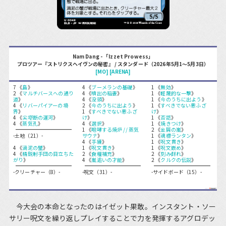
Nam Dang - 「Izzet Prowess」
プロツアー『ストリクスヘイヴンの秘密』 / スタンダード（2026年5月1～5月3日）
[MO]
[ARENA]
7 《
島
》
4 《
ブーメランの基礎
》
1 《
無効
》
2 《
マルチバースへの通り
4 《
噴出の稲妻
》
1 《
軽蔑的な一撃
》
道
》
4 《
没頭
》
1 《
今のうちに出よう
》
4 《
リバーパイアーの境
2 《
今のうちに出よう
》
1 《
すべきでない悪ふざ
界
》
1 《
すべきでない悪ふざ
け
》
4 《
尖塔断の運河
》
け
》
1 《
否認
》
4 《
蒸気孔
》
4 《
選択
》
1 《
焼きつけ
》
1 《
咆哮する焼炉 // 蒸気
2 《
金屑の嵐
》
-土地（21）-
サウナ
》
1 《
魂標ランタン
》
4 《
手練
》
1 《
呪文貫き
》
4 《
渦泥の蟹
》
1 《
呪文貫き
》
1 《
呪文嵌め
》
4 《
精鋭射手団の目立ちた
2 《
食糧補充
》
2 《
刻み群れ
》
がり
》
4 《
嵐追いの才能
》
2 《
クルクの伝説
》
-クリーチャー（8）-
-呪文（31）-
-サイドボード（15）-
今大会の本命となったのはイゼット果敢。インスタント・ソー
サリー呪文を繰り返しプレイすることで力を発揮するアグロデッ