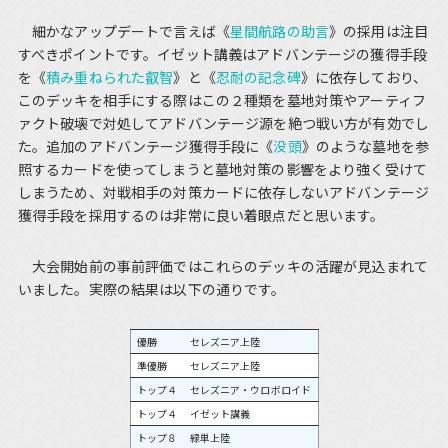
細かなアップデートで言えば《
星間航路の助言
》の採用は注目
すべきポイントです。イゼット講義はアドバンテージの獲得手段
を《
積み重ねられた叡智
》と《
忍耐の記念碑
》に依存しており、
このデッキを相手にする際はこの２種類を墓地対策やアーティフ
ァクト破壊で対処してアドバンテージ源を絶つ戦い方が有効でし
た。追加のアドバンテージ獲得手段に《
没頭
》のような墓地を参
照するカードを使ってしまうと墓地対策の影響をより強く受けて
しまうため、対戦相手の対策カードに依存しないアドバンテージ
獲得手段を採用するのは非常に良い着眼点だと思います。
大会開始前の事前評価ではこれらのデッキの活躍が見込まれて
いました。実際の結果は以下の通りです。
優勝
セレズニア上陸
準優勝
セレズニア上陸
トップ４
セレズニア・ウロボロイド
トップ４
イゼット講義
トップ８
緑単上陸