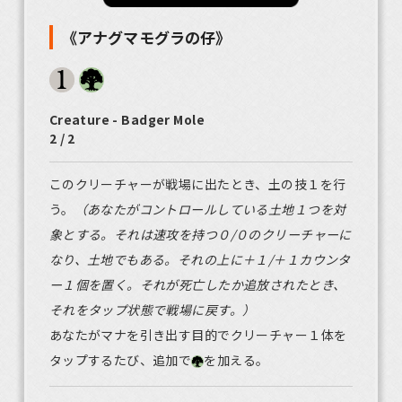
《アナグマモグラの仔》
Creature - Badger Mole
2 / 2
このクリーチャーが戦場に出たとき、土の技１を行
う。
（あなたがコントロールしている土地１つを対
象とする。それは速攻を持つ０/０のクリーチャーに
なり、土地でもある。それの上に＋１/＋１カウンタ
ー１個を置く。それが死亡したか追放されたとき、
それをタップ状態で戦場に戻す。）
あなたがマナを引き出す目的でクリーチャー１体を
タップするたび、追加で
を加える。