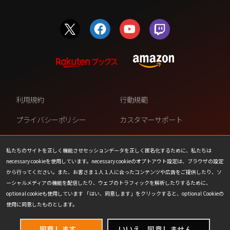
利用規約
行動規範
プライバシーポリシー
カスタマーサポート
ファンコンテンツ・ポリシー
個人情報の販売や共有を許可し
ない
私たちのサイトを正しく機能させセッションデータを正しく匿名化するために、私たちは
necessary cookieを使用しています。necessary cookieのオプトアウト設定は、ブラウザの設定
COOKIE
プレスリリース
から行ってください。また、お客さま１人１人に合ったコンテンツや広告をご提供したり、ソ
ーシャルメディアの機能を配信したり、ウェブのトラフィックを解析したりするために、
会社情報
お問い合わせ
optional cookieも使用しています 「はい、同意します」をクリックすると、optional Cookieの
使用に同意したものとします。
同意します。
いいえ、同意しません。