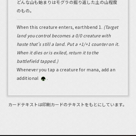
どんな山も始まりはモグラの掘り返した土の山程度
のもの。
When this creature enters, earthbend 1.
(Target
land you control becomes a 0/0 creature with
haste that's still a land. Put a +1/+1 counter on it.
When it dies or is exiled, return it to the
battlefield tapped.)
Whenever you tap a creature for mana, add an
additional
.
カードテキストは印刷カードのテキストをもとにしています。