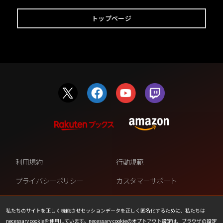
トップページ
利用規約
行動規範
プライバシーポリシー
カスタマーサポート
ファンコンテンツ・ポリシー
個人情報の販売や共有を許可し
ない
私たちのサイトを正しく機能させセッションデータを正しく匿名化するために、私たちは
necessary cookieを使用しています。necessary cookieのオプトアウト設定は、ブラウザの設定