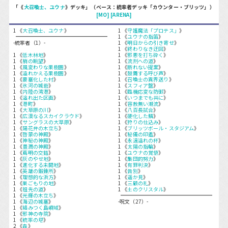
「《
大召喚士、ユウナ
》デッキ」（ベース：統率者デッキ「カウンター・ブリッツ」）
[MO]
[ARENA]
1 《
大召喚士、ユウナ
》
1 《
守護魔法「プロテス」
》
1 《
ユウナの指笛
》
-統率者（1）-
1 《
明日からの引き寄せ
》
1 《
終わりなき迂回
》
1 《
低木林地
》
1 《
邪悪を打ち砕く
》
1 《
梢の眺望
》
1 《
流刑への道
》
1 《
風変わりな果樹園
》
1 《
断れない提案
》
1 《
溢れかえる果樹園
》
1 《
鼓舞する呼び声
》
1 《
要塞化した村
》
1 《
召喚士の異界送り
》
1 《
氷河の城砦
》
1 《
スフィア盤
》
1 《
内陸の湾港
》
1 《
臨機応変な防御
》
1 《
溢れ出た区画
》
1 《
いつまでも共に
》
1 《
港町
》
1 《
容赦無い潮流
》
1 《
大草原の川
》
1 《
八百長試合
》
1 《
広漠なるスカイクラウド
》
1 《
硬化した鱗
》
1 《
サングラスの大草原
》
1 《
狩りの仕込み
》
1 《
陽花弁の木立ち
》
1 《
ブリッツボール・スタジアム
》
1 《
啓蒙の神殿
》
1 《
秘儀の印鑑
》
1 《
神秘の神殿
》
1 《
永遠溢れの杯
》
1 《
豊潤の神殿
》
1 《
太陽の指輪
》
1 《
蔦明の交錯
》
1 《
ユウナの覚悟
》
1 《
灰のやせ地
》
1 《
集団的努力
》
1 《
進化する未開地
》
1 《
有罪判決
》
1 《
英雄の鍛錬所
》
1 《
告別
》
1 《
理想的な浜方
》
1 《
遥か見
》
1 《
巣ごもりの地
》
1 《
三顧の礼
》
1 《
祖先の道
》
1 《
土のクリスタル
》
1 《
光輝の木立ち
》
1 《
海辺の城塞
》
-呪文（27）-
1 《
絡みつく島嶼域
》
1 《
邪神の寺院
》
1 《
統率の塔
》
2 《
森
》