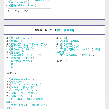
ブルース・タール
》）
4 《
召喚：G.F.イフリート
》
-クリーチャー（22）-
黒緑青「街」デッキ
[MO]
[ARENA]
2 《
滅びの町、ゴーン
》
2 《
中略
》
2 《
要衝の村
》
3 《
地平線への到達
》
2 《
SeeDの学び舎、バラムガーデン
》
2 《
蘇る記憶
》
4 《
異界に通じる門、グアドサラム
》
4 《
世界をめぐる旅
》
1 《
眠らない街、トレノ
》
1 《
祭壇の洞窟のクリスタル
》（《
彩色
3 《
冒険者の街
》
の灯籠
》）
2 《
古の大都市、ザナルカンド
》
1 《
新たなる冒険
》（《
遥か見
》）
2 《
貴族の街、ジドール
》
1 《
聖府首都、エデン
》
-呪文（13）-
4 《
島
》
4 《
森
》
-土地（27）-
4 《
コヨコヨのＵＦＯ？
》
2 《
異邦の詩人
》
3 《
イグニス・スキエンティア
》
3 《
キキルンの商人たち
》
1 《
スピラの罰、『シン』
》
2 《
召喚：リヴァイアサン
》
2 《
召喚：バハムート
》
1 《
セーラ姫
》（《
迷える探求者、
梓
》）
1 《
巨神タイタン
》（《
原始のタイタ
ン
》）