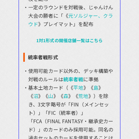
一定のラウンドを対戦後、じゃんけん
大会の勝者に「《
元ソルジャー、クラ
ウド
》プレイマット」を配布
1対1形式の開催店舗一覧はこちら
統率者戦形式
使用可能カード以外の、デッキ構築や
対戦のルールは
統率者戦
に準拠
基本土地カード（《
平地
》《
島
》
《
沼
》《
山
》《
森
》《
荒地
》）を除
き、3文字略号が「FIN（メインセッ
ト）」「FIC（統率者）」
「FCA（FINAL FANTASY・継承史カー
ド）」のカードのみ採用可能。同名の
過去セットのカードを使用することは