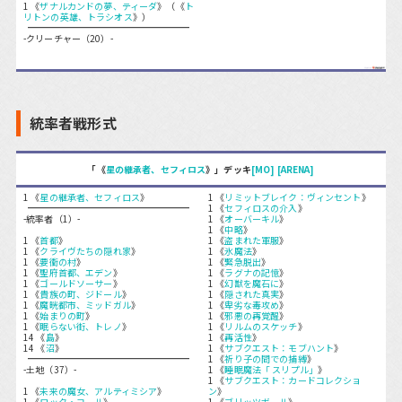
1 《
ザナルカンドの夢、ティーダ
》（《
ト
リトンの英雄、トラシオス
》）
-クリーチャー（20）-
統率者戦形式
「《
星の継承者、セフィロス
》」デッキ
[MO]
[ARENA]
1 《
星の継承者、セフィロス
》
1 《
リミットブレイク：ヴィンセント
》
1 《
セフィロスの介入
》
-統率者（1）-
1 《
オーバーキル
》
1 《
中略
》
1 《
首都
》
1 《
盗まれた軍服
》
1 《
クライヴたちの隠れ家
》
1 《
氷魔法
》
1 《
要衝の村
》
1 《
緊急脱出
》
1 《
聖府首都、エデン
》
1 《
ラグナの記憶
》
1 《
ゴールドソーサー
》
1 《
幻獣を魔石に
》
1 《
貴族の町、ジドール
》
1 《
隠された真実
》
1 《
魔晄都市、ミッドガル
》
1 《
卑劣な毒攻め
》
1 《
始まりの町
》
1 《
邪悪の再覚醒
》
1 《
眠らない街、トレノ
》
1 《
リルムのスケッチ
》
14 《
島
》
1 《
再活性
》
14 《
沼
》
1 《
サブクエスト：モブハント
》
1 《
祈り子の間での捕縛
》
-土地（37）-
1 《
睡眠魔法「 スリプル」
》
1 《
サブクエスト：カードコレクショ
1 《
未来の魔女、アルティミシア
》
ン
》
1 《
ロック・コール
》
1 《
ブリッツボール
》