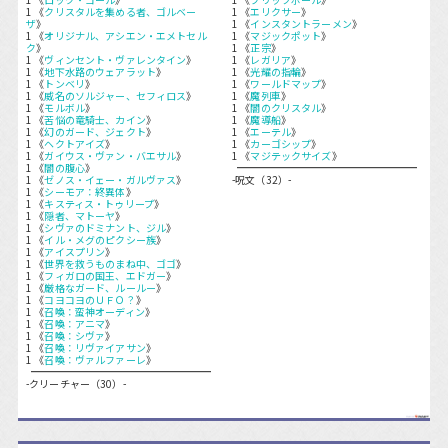
1 《
クリスタルを集める者、ゴルベー
1 《
エリクサー
》
ザ
》
1 《
インスタントラーメン
》
1 《
オリジナル、アシエン・エメトセル
1 《
マジックポット
》
ク
》
1 《
正宗
》
1 《
ヴィンセント・ヴァレンタイン
》
1 《
レガリア
》
1 《
地下水路のウェアラット
》
1 《
光耀の指輪
》
1 《
トンベリ
》
1 《
ワールドマップ
》
1 《
威名のソルジャー、セフィロス
》
1 《
魔列車
》
1 《
モルボル
》
1 《
闇のクリスタル
》
1 《
苦悩の竜騎士、カイン
》
1 《
魔導船
》
1 《
幻のガード、ジェクト
》
1 《
エーテル
》
1 《
ヘクトアイズ
》
1 《
カーゴシップ
》
1 《
ガイウス・ヴァン・バエサル
》
1 《
マジテックサイズ
》
1 《
闇の腹心
》
1 《
ゼノス・イェー・ガルヴァス
》
-呪文（32）-
1 《
シーモア：終異体
》
1 《
キスティス・トゥリープ
》
1 《
隠者、マトーヤ
》
1 《
シヴァのドミナント、ジル
》
1 《
イル・メグのピクシー族
》
1 《
アイスプリン
》
1 《
世界を救うものまね中、ゴゴ
》
1 《
フィガロの国王、エドガー
》
1 《
厳格なガード、ルールー
》
1 《
コヨコヨのＵＦＯ？
》
1 《
召喚：蛮神オーディン
》
1 《
召喚：アニマ
》
1 《
召喚：シヴァ
》
1 《
召喚：リヴァイアサン
》
1 《
召喚：ヴァルファーレ
》
-クリーチャー（30）-