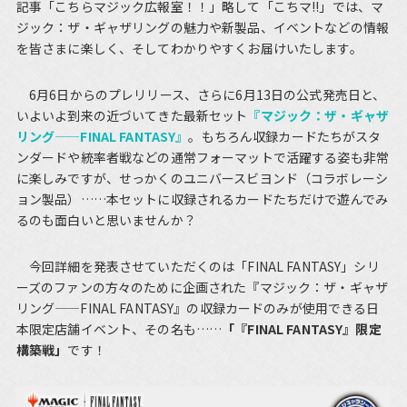
記事「こちらマジック広報室！！」略して「こちマ!!」では、マ
ジック：ザ・ギャザリングの魅力や新製品、イベントなどの情報
を皆さまに楽しく、そしてわかりやすくお届けいたします。
6月6日からのプレリリース、さらに6月13日の公式発売日と、
いよいよ到来の近づいてきた最新セット
『マジック：ザ・ギャザ
リング——FINAL FANTASY』
。もちろん収録カードたちがスタ
ンダードや統率者戦などの通常フォーマットで活躍する姿も非常
に楽しみですが、せっかくのユニバースビヨンド（コラボレーシ
ョン製品）……本セットに収録されるカードたちだけで遊んでみ
るのも面白いと思いませんか？
今回詳細を発表させていただくのは「FINAL FANTASY」シリ
ーズのファンの方々のために企画された『マジック：ザ・ギャザ
リング——FINAL FANTASY』の収録カードのみが使用できる日
本限定店舗イベント、その名も……
「『FINAL FANTASY』限定
構築戦」
です！