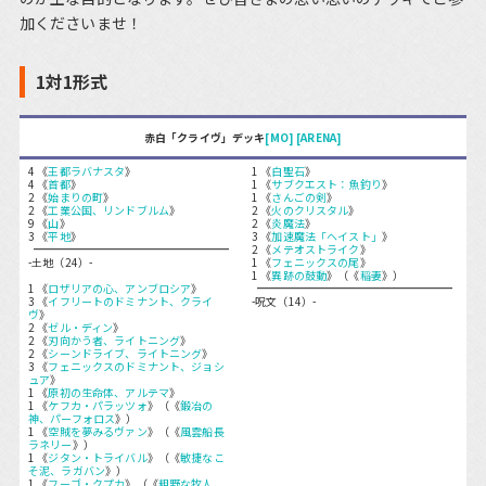
加くださいませ！
1対1形式
赤白「クライヴ」デッキ
[MO]
[ARENA]
4 《
王都ラバナスタ
》
1 《
白聖石
》
4 《
首都
》
1 《
サブクエスト：魚釣り
》
2 《
始まりの町
》
1 《
さんごの剣
》
2 《
工業公国、リンドブルム
》
2 《
火のクリスタル
》
9 《
山
》
2 《
炎魔法
》
3 《
平地
》
3 《
加速魔法「ヘイスト」
》
2 《
メテオストライク
》
-土地（24）-
1 《
フェニックスの尾
》
1 《
異跡の鼓動
》（《
稲妻
》）
1 《
ロザリアの心、アンブロシア
》
3 《
イフリートのドミナント、クライ
-呪文（14）-
ヴ
》
2 《
ゼル・ディン
》
2 《
刃向かう者、ライトニング
》
2 《
シーンドライブ、ライトニング
》
3 《
フェニックスのドミナント、ジョシ
ュア
》
1 《
原初の生命体、アルテマ
》
1 《
ケフカ・パラッツォ
》（《
鍛冶の
神、パーフォロス
》）
1 《
空賊を夢みるヴァン
》（《
風雲船長
ラネリー
》）
1 《
ジタン・トライバル
》（《
敏捷なこ
そ泥、ラガバン
》）
1 《
フーゴ・クプカ
》（《
粗野な牧人、