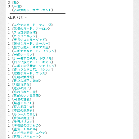
3 《
島
》
3 《
平地
》
1 《
古の大都市、ザナルカンド
》
-土地（37）-
1 《
ユウナのガード、ティーダ
》
1 《
武伝のガード、アーロン
》
1 《
チョコボ騎兵隊
》
1 《
ガッタとルッツ
》
1 《
族長ジスカル＝グアド
》
1 《
厳格なガード、ルールー
》
1 《
旅する商人、オオアカ屋
》
1 《
ニギヤカなガード、リュック
》
1 《
老師シーモア
》
1 《
シーモアの執事、トワメル
》
1 《
ロンゾ族のガード、キマリ
》
1 《
エボンの信奉者、シェリンダ
》
1 《
終わりなき災厄、『シン』
》
1 《
敬虔なガード、ワッカ
》
1 《
光明の繁殖蛾
》
1 《
新たな地平の識者
》
1 《
地割れ潜み
》
1 《
進歩の災い
》
1 《
忘れられた古霊
》
1 《
気前のいい贔屓筋
》
1 《
円環の賢者
》
1 《
培養ドルイド
》
1 《
荒ぶる再生者
》
1 《
不屈の追跡者
》
1 《
もう一人の自分
》
1 《
水深の魔道士
》
1 《
歩行バリスタ
》
1 《
薄暮殻の這うもの
》
1 《
盟友、トルガル
》
1 《
スピラの希望、ユウナ
》
1 《
召喚：バハムート
》