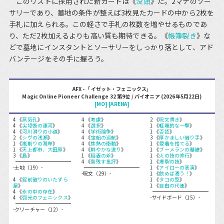
このリストに採用された新カードは《
没頭
》だ。2マナのソー
サリーであり、墓地の条件が整えば3枚見たカードの中から2枚を
手札に加えられる。この軽さで手札の枚数を増やせるものであ
り、ただ2枚加えるよりも高い質も期待できる。《
帳簿裂き
》な
どで墓地にインスタントとソーサリーをしっかり落として、アド
バンテージをその手に握ろう。
AFX - 「イゼット・フェニックス」
Magic Online Pioneer Challenge 32 第9位 / パイオニア (2026年5月22日)
[MO]
[ARENA]
4 《
蒸気孔
》
4 《
考慮
》
2 《
呪文貫き
》
4 《
尖塔断の運河
》
4 《
選択
》
1 《
軽蔑的な一撃
》
4 《
河川滑りの小道
》
4 《
学術論争
》
1 《
否認
》
2 《
シヴの浅瀬
》
4 《
宝船の巡航
》
3 《
厚かましい借り手
》
1 《
嵐削りの海岸
》
4 《
焦熱の衝動
》
1 《
愛着を捨てる
》
1 《
天上都市、大田原
》
4 《
鮮やかな迸り
》
1 《
ブーメランの基礎
》
3 《
島
》
1 《
稲妻の斧
》
1 《
火の技の修行
》
4 《
傷残す批評
》
1 《
爆裂の技
》
-土地（19）-
1 《
アイローの表演
》
-呪文（29）-
1 《
飲めば潤う！
》
4 《
錠前破りのいたずら
1 《
タコの型
》
屋
》
1 《
自由の代価
》
4 《
氷の中の存在
》
4 《
弧光のフェニックス
》
-サイドボード（15）-
-クリーチャー（12）-