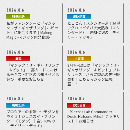
2026.8.6
2026.8.6
開発秘話
戦略記事
私がファンタジーと『マジッ
とことん！スタンダー道！緑単
ク：ザ・ギャザリング | ホビッ
アグロでバチバチ大熱戦（スタ
ト』に出会うまで｜Making
ンダード）｜岩SHOWの「デイ
Magic -マジック開発秘話-
リー・デッキ」
2026.8.6
2026.8.6
重要
広報室
『マジック：ザ・ギャザリング
8月7～13日は『マジック：ザ・
| ホビット』一部カードにおけ
ギャザリング｜ホビット』プレ
るテキスト訂正のお知らせとお
リリース！さらに製品の先行販
詫び｜重要なお知らせ
売も｜こちらマジック広報
室！！
2026.8.5
2026.8.5
戦略記事
お知らせ
プロツアーの余韻……モダンを
『Secret Lair Commander
やろう！ジェスカイ・ブリン
Deck: Hatsune Miku』デッキリ
ク！（モダン）｜岩SHOWの
スト｜お知らせ
「デイリー・デッキ」