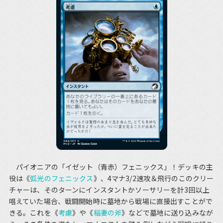
パイオニアの「イゼット（青赤）フェニックス」！デッキの主
役は《
弧光のフェニックス
》、4マナ3/2速攻＆飛行のこのクリー
チャーは、そのターンにインスタントかソーサリーを計3回以上
唱えていた場合、戦闘開始時に墓地から戦場に直接出すことがで
きる。これを《
考慮
》や《
稲妻の斧
》などで墓地に送り込みなが