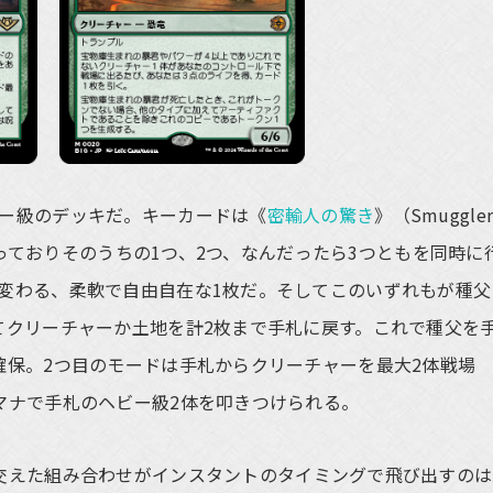
ー級のデッキだ。キーカードは《
密輸人の驚き
》（Smuggler
を持っておりそのうちの1つ、2つ、なんだったら3つともを同時に
変わる、柔軟で自由自在な1枚だ。そしてこのいずれもが種父
てクリーチャーか土地を計2枚まで手札に戻す。これで種父を
確保。2つ目のモードは手札からクリーチャーを最大2体戦場
マナで手札のヘビー級2体を叩きつけられる。
交えた組み合わせがインスタントのタイミングで飛び出すのは