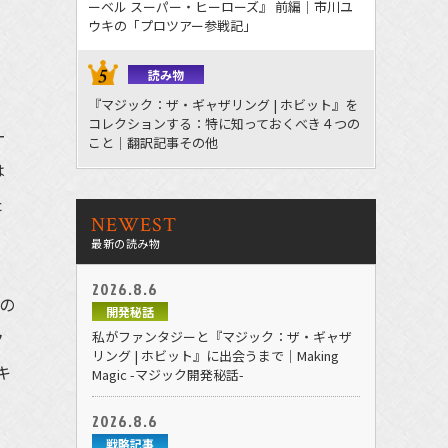
ーベル スーパー・ヒーローズ』 前編｜市川ユ
ウキの「プロツアー参戦記」
読み物
『マジック：ザ・ギャザリング | ホビット』を
コレクションする：特に知っておくべき４つの
ー
こと｜翻訳記事その他
は
た
NEWEST
最新の読み物
2026.8.6
の
開発秘話
ク
私がファンタジーと『マジック：ザ・ギャザ
リング | ホビット』に出会うまで｜Making
キ
Magic -マジック開発秘話-
2026.8.6
戦略記事