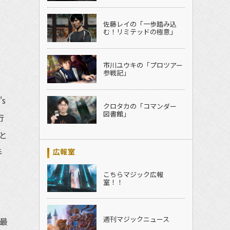
佐藤レイの「一歩踏み込
む！リミテッドの極意」
市川ユウキの「プロツアー
参戦記」
's
クロタカの「コマンダー
図書館」
行
と
手
広報室
こちらマジック広報
室！！
週刊マジックニュース
最