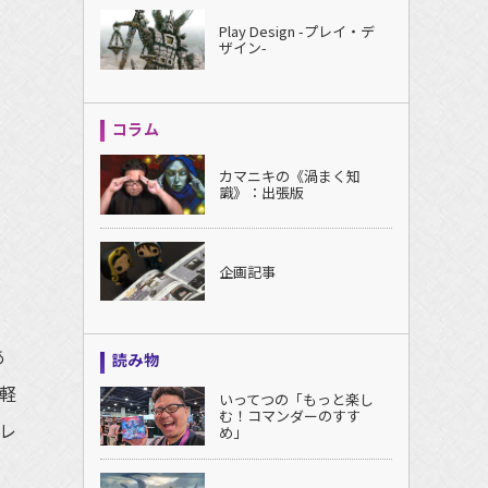
Play Design -プレイ・デ
ザイン-
コラム
カマニキの《渦まく知
識》：出張版
企画記事
あ
読み物
と軽
いってつの「もっと楽し
む！コマンダーのすす
レ
め」