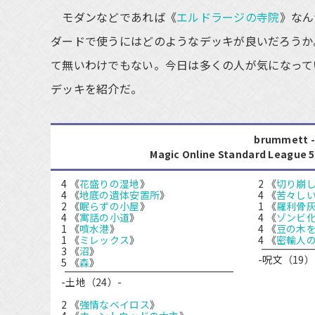
モダンなどであれば《
エルドラージの寺院
》なん
ダードで使うにはどのようなデッキが良いだろうか
て無いわけでもない。今日は多くの人が気になって
デッキを紹介だ。
brummet
Magic Online Standard Leagu
4 《
花盛りの湿地
》
2 《
切り崩
4 《
地底の遺体安置所
》
4 《
苦々し
2 《
眠らずの小屋
》
1 《
羅利骨
4 《
寓話の小道
》
4 《
ゾンビ
1 《
噴水港
》
4 《
豆の木
1 《
ミレックス
》
4 《
密輸人
3 《
沼
》
-呪文（19）
5 《
森
》
-土地（24）-
2 《
強情なベイロス
》