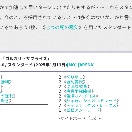
かで加速して早いターンに出せたりもするが……これをスタ
。今のところ採用されているリストは多くはないが、かと言
いるであろう1枚、《
七つの死の種父
》を用いたスタンダード
t - 「ゴルガリ・サプライズ」
e 5-0 / スタンダード (2025年1月13日)
[MO]
[ARENA]
し
》
2 《
切り崩し
》
い勝利
》
2 《
羅利骨灰
》
灰
》
2 《
温厚な襞背
》
化
》
2 《
除霊用掃除機
》
をのぼれ
》
2 《
強情なベイロス
》
の驚き
》
2 《
黙示録、シェオルドレッド
》
2 《
ティラナックス・レックス
》
-
1 《
ビビアン・リード
》
-サイドボード（15）-