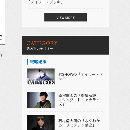
「デイリー・デッキ」
VIEW MORE
CATEGORY
読み物カテゴリー
用）
戦略記事
岩SHOWの「デイリー・デ
ッキ」
原根健太の「徹底解説！
スタンダード・アナライ
ズ」
石村信太朗の「よくわか
る！リミテッド講座」