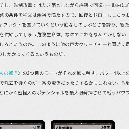
チし、先制攻撃ではたき落としながら絆魂で回復……脳内に
発の条件を種父は余裕で満たすので、回復とドローもしちゃ
ィファクトを置いていくという底なしのしぶとさを誇り、観
を供給してしまう危険生命体。なのでこれをなんとかしない
しろというのか。このように他の巨大クリーチャーと同時に
のしかかってくるというものだ。
人の驚き
》の3つ目のモードがそれを無に帰す。パワー4以上
で除去を弾くのが一番の驚きだったりするかもしれない。対
とにかく密輸人のポテンシャルを最大限発揮させて戦うパワ