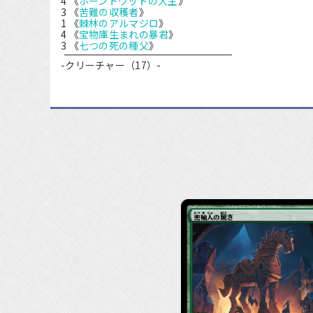
4 《
ホーントウッドの大主
》
3 《
苦難の収穫者
》
1 《
棘林のアルマジロ
》
4 《
宝物庫生まれの暴君
》
3 《
七つの死の種父
》
-クリーチャー（17）-