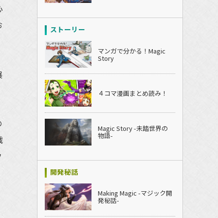
心
お
ストーリー
た
マンガで分かる！Magic
Story
展
４コマ漫画まとめ読み！
の
Magic Story -未踏世界の
物語-
戦
フ
開発秘話
Making Magic -マジック開
発秘話-