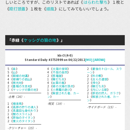
しいところですが、このリストであれば《
はらわた撃ち
》１枚と
《
殴打頭蓋
》１枚を《
順風
》にしてみてもいいでしょう。
「赤緑《
ケッシグの狼の地
》」
kbr3 (4-0)
Standard Daily #3753999 on 04/22/2012
[MO]
[ARENA]
5 《
森
》
4 《
太陽の宝球
》
2 《
最後のトロール、スラ
5 《
山
》
4 《
不屈の自然
》
ーン
》
4 《
銅線の地溝
》
2 《
感電破
》
2 《
秋の帳
》
4 《
根縛りの岩山
》
1 《
鞭打ち炎
》
2 《
古えの遺恨
》
4 《
微光地
》
4 《
金屑の嵐
》
2 《
帰化
》
2 《
墨蛾の生息地
》
2 《
緑の太陽の頂点
》
2 《
鞭打ち炎
》
2 《
ケッシグの狼の地
》
1 《
小悪魔の遊び
》
2 《
内にいる獣
》
1 《
解放された者、カー
2 《
原初の狩人、ガラク
》
-土地（26）-
ン
》
1 《
解放された者、カー
ン
》
1 《
極楽鳥
》
-呪文（19）-
4 《
高原の狩りの達人
》
-サイドボード（15）-
3 《
真面目な身代わり
》
1 《
酸のスライム
》
4 《
原始のタイタン
》
2 《
業火のタイタン
》
-クリーチャー（15）-