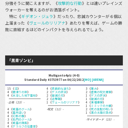
分強そうに聞こえますが、《
攻撃的な行動
》とは違いプレインズ
ウォーカーを奪えるのがお洒落ポイント。
特に《
ギデオン・ジュラ
》だったり、忠誠カウンターが６個以
上溜まった《
ヴェールのリリアナ
》あたりを奪えば、ゲームの勝
敗に直結するほどのインパクトを与えられるでしょう。
「黒青ゾンビ」
Mulliganto4plz (4-0)
Standard Daily #3753977 on 04/22/2012
[MO]
[ARENA]
15 《
沼
》
4 《
悲劇的な過ち
》
3 《
蔑み
》
4 《
闇滑りの岸
》
2 《
ゲスの評決
》
2 《
虚無の呪文爆弾
》
4 《
水没した地下墓地
》
2 《
破滅の刃
》
1 《
ゲスの評決
》
2 《
迫撃鞘
》
1 《
破滅の刃
》
-土地（23）-
1 《
ヴェールのリリアナ
》
4 《
漸増爆弾
》
1 《
ミミックの大桶
》
4 《
戦墓のグール
》
-呪文（11）-
2 《
死の支配の呪い
》
4 《
墓所這い
》
1 《
黒の太陽の頂点
》
4 《
幻影の像
》
3 《
名門のグール
》
-サイドボード（15）-
4 《
戦墓の隊長
》
4 《
ゲラルフの伝書使
》