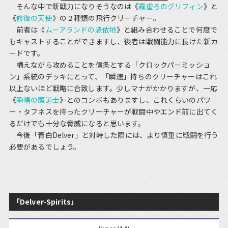
そんな中で新戦力になりそうなのは《
霧虚ろのグリフィン
》と
《
修復の天使
》の２種類の飛行クリーチャー。
前者は《
ムーアランドの憑依地
》と組み合わせることで何度で
もキャストすることができますし、後者は戦闘能力に長けた新カ
ードです。
構えながら攻めることを信条とする「クロックパーミッショ
ン」系統のデッキにとって、「瞬速」持ちのクリーチャーはこれ
以上ないほど戦略に合致します。少しマナがかかりますが、一応
《
瞬唱の魔道士
》とのコンボもありますし、これくらいのパワ
ー・タフネスを持ったクリーチャーが戦闘中やエンド前に出てく
るだけでも十分な脅威になると思います。
今後「青白Delver」と対峙した際には、より慎重に戦闘を行う
必要があるでしょう。
「Delver-Spirits」