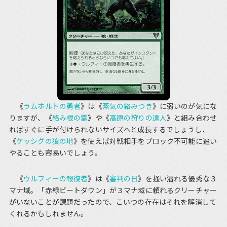
《
ラムホルトの勇者
》は《
蒸気の絡みつき
》に弱いのが気にな
りますが、《
絡み根の霊
》や《
高原の狩りの達人
》と組み合わせ
ればすぐに手が付けられないサイズへと成長するでしょうし、
《
ケッシグの狼の地
》を使えば対戦相手をブロック不可能に追い
やることも容易いでしょう。
《
ウルフィーの報復者
》は《
審判の日
》を掻い潜れる優秀な３
マナ域。「赤緑ビートダウン」が３マナ域に頼れるクリーチャー
がいないことが課題だったので、こいつの存在はそれを解消して
くれるかもしれません。