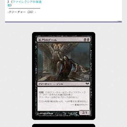
3 《
ファイレクシアの抹消
者
》
-クリーチャー（26）-