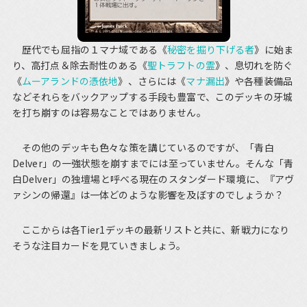
歴代でも屈指の１マナ域である《
秘密を掘り下げる者
》に始ま
り、高打点＆除去耐性のある《
聖トラフトの霊
》、息切れを防ぐ
《
ムーアランドの憑依地
》、さらには《
マナ漏出
》や各種装備品
などそれらをバックアップする手段も豊富で、このデッキの牙城
を打ち崩すのは容易なことではありません。
その他のデッキも色々な策を講じているのですが、「青白
Delver」の一強状態を崩すまでには至っていません。そんな「青
白Delver」の独壇場と呼べる現在のスタンダード環境に、『アヴ
ァシンの帰還』は一体どのような影響を及ぼすのでしょうか？
ここからは各Tier1デッキの最新リストと共に、新戦力になり
そうな注目カードを見ていきましょう。