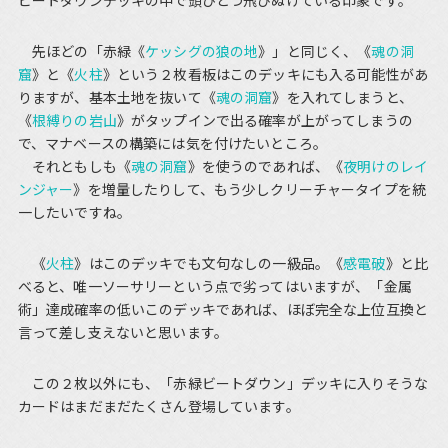
ビートダウンデッキの中で頭ひとつ飛びぬけている印象です。
先ほどの「赤緑《
ケッシグの狼の地
》」と同じく、《
魂の洞
窟
》と《
火柱
》という２枚看板はこのデッキにも入る可能性があ
りますが、基本土地を抜いて《
魂の洞窟
》を入れてしまうと、
《
根縛りの岩山
》がタップインで出る確率が上がってしまうの
で、マナベースの構築には気を付けたいところ。
それともしも《
魂の洞窟
》を使うのであれば、《
夜明けのレイ
ンジャー
》を増量したりして、もう少しクリーチャータイプを統
一したいですね。
《
火柱
》はこのデッキでも文句なしの一級品。《
感電破
》と比
べると、唯一ソーサリーという点で劣ってはいますが、「金属
術」達成確率の低いこのデッキであれば、ほぼ完全な上位互換と
言って差し支えないと思います。
この２枚以外にも、「赤緑ビートダウン」デッキに入りそうな
カードはまだまだたくさん登場しています。