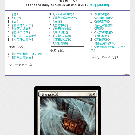
Hyper (4-0)
Standard Daily #3719137 on 04/18/2012
[MO]
[ARENA]
5 《
島
》
3 《
はらわた撃ち
》
2 《
幻影の像
》
1 《
平地
》
4 《
蒸気の絡みつき
》
1 《
外科的摘出
》
1 《
沼
》
4 《
思案
》
1 《
鋼の妨害
》
4 《
金属海の沿岸
》
2 《
思考掃き
》
1 《
存在の破棄
》
4 《
氷河の城砦
》
4 《
無形の美徳
》
1 《
否認
》
4 《
闇滑りの岸
》
4 《
マナ漏出
》
3 《
天界の粛清
》
2 《
進化する未開地
》
4 《
未練ある魂
》
1 《
四肢切断
》
1 《
大天使の霊堂
》
4 《
深夜の出没
》
2 《
雲散霧消
》
1 《
殴打頭蓋
》
1 《
機を見た援軍
》
-土地（22）-
2 《
記憶の熟達者、ジェイ
-呪文（30）-
ス
》
4 《
秘密を掘り下げる者
》
4 《
瞬唱の魔道士
》
-サイドボード（15）-
-クリーチャー（8）-