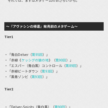
それでは、まずはメタゲームのおさらいから。
～『アヴァシンの帰還』発売前のメタゲーム～
Tier1
「青白Delver（
第95回
）」
「赤緑《
ケッシグの狼の地
》（
第90回
）」
「エスパー（青白黒）コントロール（
第89回
）」
「赤緑ビートダウン（
第93回
）」
「黒青ゾンビ（
第93回
）」
Tier2
「Delver-Spirits（青白黒）（
第90回
）」