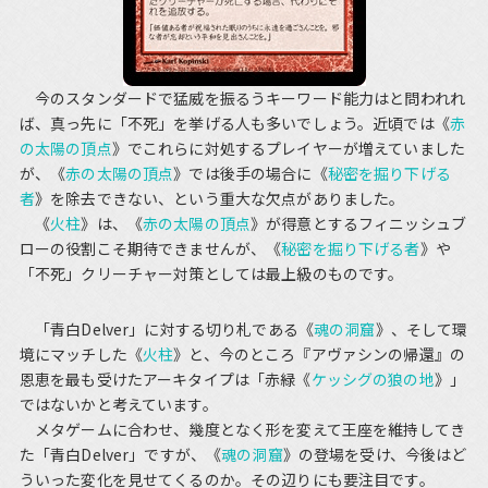
今のスタンダードで猛威を振るうキーワード能力はと問われれ
ば、真っ先に「不死」を挙げる人も多いでしょう。近頃では《
赤
の太陽の頂点
》でこれらに対処するプレイヤーが増えていました
が、《
赤の太陽の頂点
》では後手の場合に《
秘密を掘り下げる
者
》を除去できない、という重大な欠点がありました。
《
火柱
》は、《
赤の太陽の頂点
》が得意とするフィニッシュブ
ローの役割こそ期待できませんが、《
秘密を掘り下げる者
》や
「不死」クリーチャー対策としては最上級のものです。
「青白Delver」に対する切り札である《
魂の洞窟
》、そして環
境にマッチした《
火柱
》と、今のところ『アヴァシンの帰還』の
恩恵を最も受けたアーキタイプは「赤緑《
ケッシグの狼の地
》」
ではないかと考えています。
メタゲームに合わせ、幾度となく形を変えて王座を維持してき
た「青白Delver」ですが、《
魂の洞窟
》の登場を受け、今後はど
ういった変化を見せてくるのか。その辺りにも要注目です。