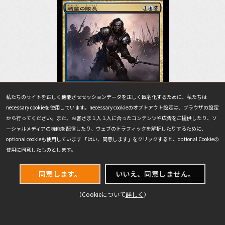
私たちのサイトを正しく機能させセッションデータを正しく匿名化するために、私たちは
necessary cookieを使用しています。necessary cookieのオプトアウト設定は、ブラウザの設定
から行ってください。また、お客さま１人１人に合ったコンテンツや広告をご提供したり、ソ
ーシャルメディアの機能を配信したり、ウェブのトラフィックを解析したりするために、
optional cookieも使用しています 「はい、同意します」をクリックすると、optional Cookieの
使用に同意したものとします。
今ではすっかりスタンダードのレギュラーといった様子の「黒
青ゾンビ」。最近は《
未練ある魂
》の使用率が高いので、それを
同意します。
いいえ、同意しません。
無視して殴りにいける《
名門のグール
》がよく採用されているよ
うです。
（Cookieについて
詳しく
）
クリーチャータイプがほとんど「ゾンビ」で統一されているこ
のデッキにも、もちろん《
魂の洞窟
》はぴったりです。しかし、