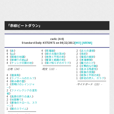
「赤緑ビートダウン」
cwllc (4-0)
Standard Daily #3753971 on 04/22/2012
[MO]
[ARENA]
8 《
森
》
4 《
感電破
》
2 《
古えの遺恨
》
4 《
山
》
4 《
緑の太陽の頂点
》
2 《
焼却
》
4 《
銅線の地溝
》
3 《
戦争と平和の剣
》
1 《
電弧の痕跡
》
4 《
根縛りの岩山
》
1 《
饗宴と飢餓の剣
》
2 《
漸増爆弾
》
4 《
ケッシグの狼の地
》
1 《
情け知らずのガラク
》
2 《
魔力のとげ
》
2 《
攻撃的な行動
》
-土地（24）-
-呪文（13）-
1 《
高まる残虐性
》
1 《
腐食の突風
》
4 《
極楽鳥
》
1 《
戦争と平和の剣
》
4 《
ラノワールのエルフ
》
1 《
原初の狩人、ガラク
》
4 《
絡み根の霊
》
1 《
夜明けのレインジャ
-サイドボード（15）-
ー
》
2 《
ファイレクシアの変形
者
》
4 《
高原の狩りの達人
》
2 《
地獄乗り
》
1 《
最後のトロール、スラ
ーン
》
1 《
酸のスライム
》