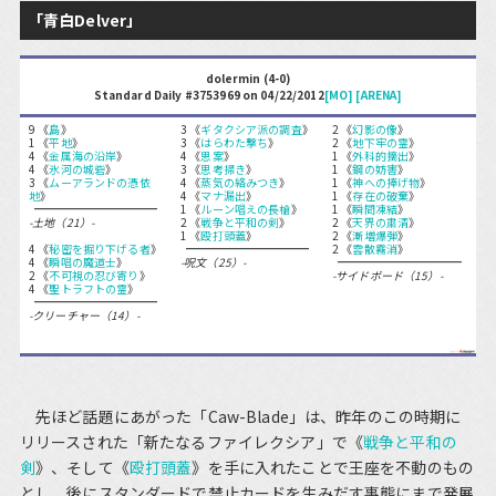
「青白Delver」
dolermin (4-0)
Standard Daily #3753969 on 04/22/2012
[MO]
[ARENA]
9 《
島
》
3 《
ギタクシア派の調査
》
2 《
幻影の像
》
1 《
平地
》
3 《
はらわた撃ち
》
2 《
地下牢の霊
》
4 《
金属海の沿岸
》
4 《
思案
》
1 《
外科的摘出
》
4 《
氷河の城砦
》
3 《
思考掃き
》
1 《
鋼の妨害
》
3 《
ムーアランドの憑依
4 《
蒸気の絡みつき
》
1 《
神への捧げ物
》
地
》
4 《
マナ漏出
》
1 《
存在の破棄
》
1 《
ルーン唱えの長槍
》
1 《
瞬間凍結
》
-土地（21）-
2 《
戦争と平和の剣
》
2 《
天界の粛清
》
1 《
殴打頭蓋
》
2 《
漸増爆弾
》
4 《
秘密を掘り下げる者
》
2 《
雲散霧消
》
4 《
瞬唱の魔道士
》
-呪文（25）-
2 《
不可視の忍び寄り
》
-サイドボード（15）-
4 《
聖トラフトの霊
》
-クリーチャー（14）-
先ほど話題にあがった「Caw-Blade」は、昨年のこの時期に
リリースされた「新たなるファイレクシア」で《
戦争と平和の
剣
》、そして《
殴打頭蓋
》を手に入れたことで王座を不動のもの
とし、後にスタンダードで禁止カードを生みだす事態にまで発展