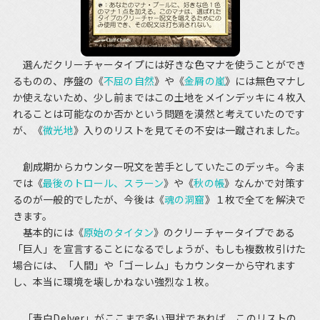
選んだクリーチャータイプには好きな色マナを使うことができ
るものの、序盤の《
不屈の自然
》や《
金屑の嵐
》には無色マナし
か使えないため、少し前まではこの土地をメインデッキに４枚入
れることは可能なのか否かという問題を漠然と考えていたのです
が、《
微光地
》入りのリストを見てその不安は一蹴されました。
創成期からカウンター呪文を苦手としていたこのデッキ。今ま
では《
最後のトロール、スラーン
》や《
秋の帳
》なんかで対策す
るのが一般的でしたが、今後は《
魂の洞窟
》１枚で全てを解決で
きます。
基本的には《
原始のタイタン
》のクリーチャータイプである
「巨人」を宣言することになるでしょうが、もしも複数枚引けた
場合には、「人間」や「ゴーレム」もカウンターから守れます
し、本当に環境を壊しかねない強烈な１枚。
「青白Delver」がここまで多い現状であれば、このリストの