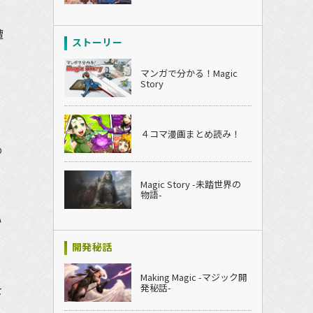
遭
ストーリー
マンガで分かる！Magic
Story
４コマ漫画まとめ読み！
め
Magic Story -未踏世界の
物語-
い
」
開発秘話
Making Magic -マジック開
を
発秘話-