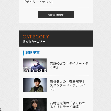
「デイリー・デッキ」
VIEW MORE
CATEGORY
読み物カテゴリー
戦略記事
岩SHOWの「デイリー・デ
ッキ」
原根健太の「徹底解説！
スタンダード・アナライ
ズ」
石村信太朗の「よくわか
る！リミテッド講座」
将