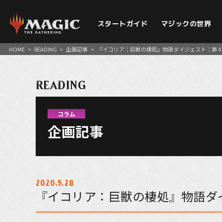
スタートガイド
マジックの世界
HOME
>
READING
>
企画記事
>
『イコリア：巨獣の棲処』物語ダイジェスト：第
READING
コラム
企画記事
2020.5.28
『イコリア：巨獣の棲処』物語ダ