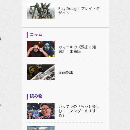
Play Design -プレイ・デ
ザイン-
コラム
の
カマニキの《渦まく知
識》：出張版
を
企画記事
こ
読み物
げ
いってつの「もっと楽し
む！コマンダーのすす
め」