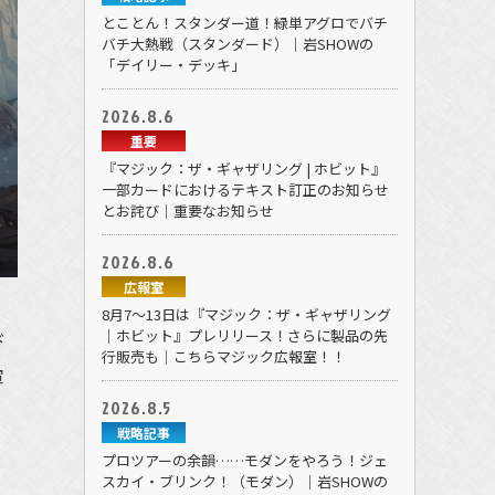
とことん！スタンダー道！緑単アグロでバチ
バチ大熱戦（スタンダード）｜岩SHOWの
「デイリー・デッキ」
2026.8.6
重要
『マジック：ザ・ギャザリング | ホビット』
一部カードにおけるテキスト訂正のお知らせ
とお詫び｜重要なお知らせ
2026.8.6
広報室
》
8月7～13日は『マジック：ザ・ギャザリング
｜ホビット』プレリリース！さらに製品の先
ド
行販売も｜こちらマジック広報室！！
軍
2026.8.5
戦略記事
プロツアーの余韻……モダンをやろう！ジェ
スカイ・ブリンク！（モダン）｜岩SHOWの