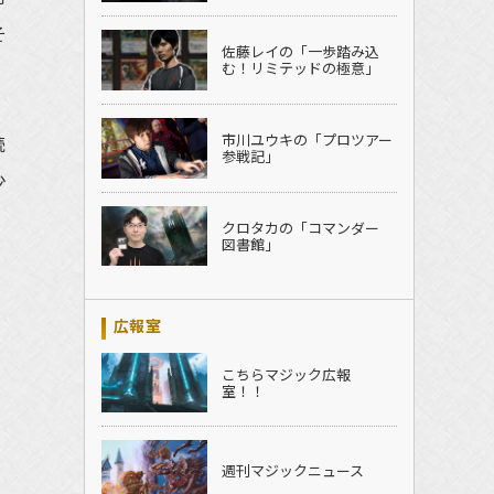
そ
佐藤レイの「一歩踏み込
む！リミテッドの極意」
市川ユウキの「プロツアー
続
参戦記」
少
クロタカの「コマンダー
図書館」
ー
広報室
こちらマジック広報
室！！
週刊マジックニュース