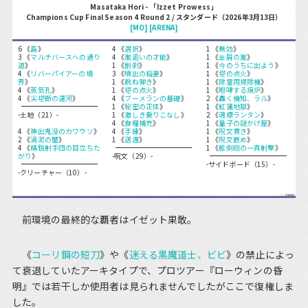
Masataka Hori - 「Izzet Prowess」
Champions Cup Final Season 4 Round 2 / スタンダード（2026年3月13日）
[MO]
[ARENA]
6 《
島
》
4 《
選択
》
1 《
無効
》
3 《
マルチバースへの通り
4 《
嵐追いの才能
》
1 《
金屑の嵐
》
道
》
1 《
削剥
》
1 《
今のうちに出よう
》
4 《
リバーパイアーの境
3 《
噴出の稲妻
》
1 《
塔の点火
》
界
》
1 《
跳ね弾き
》
1 《
除霊用掃除機
》
4 《
蒸気孔
》
1 《
塔の点火
》
1 《
咆哮する焼炉
》
4 《
尖塔断の運河
》
4 《
ブーメランの基礎
》
2 《
轟く機知、ラル
》
1 《
秘密の正体
》
1 《
紅蓮地獄
》
-土地（21）-
1 《
激しき乗りこなし
》
2 《
魂標ランタン
》
4 《
食糧補充
》
1 《
量子の謎かけ屋
》
4 《
神出鬼没のカワウソ
》
4 《
手練
》
1 《
呪文貫き
》
2 《
渦泥の蟹
》
1 《
送還
》
1 《
呪文嵌め
》
4 《
精鋭射手団の目立ちた
1 《
舷側砲の一斉射撃
》
がり
》
-呪文（29）-
-サイドボード（15）-
-クリーチャー（10）-
前環境の最終的な覇者はイゼット果敢。
《
コーリ鋼の短刀
》や《
迷える黒魔道士、ビビ
》の禁止によっ
て衰退していたアーキタイプで、プロツアー『ローウィンの昏
明』では若干しか使用者は見られませんでしたがここで復権しま
した。