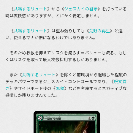
《
共鳴するリュート
》から《
ジェスカイの啓示
》を打っている
時は爽快感がありますが、とにかく安定しません。
《
共鳴するリュート
》は重ね張りしても《
荒野の再生
》と違
い、使えるマナが倍になるわけではありません。
そのため枚数を抑えてリスクを減らす＝バリューも減る、もし
くはリスクを取って最大枚数採用するしかありません。
また《
共鳴するリュート
》を除くと前環境から退場した程度の
デッキパワーであるジェスカイ・コントロールであり、《
呪文貫
き
》やサイドボード後の《
無効
》などを考慮するとネガティブな
感情しか残りませんでした。