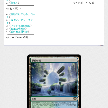
1 《
蒸気孔
》
-サイドボード（15）-
-土地（26）-
4 《
救助のけだもの、コー
ナ
》
4 《
再点火、アシュリン
グ
》
3 《
マラング川の執政
》
3 《
北風の守護者
》
4 《
並外れた語り部
》
-クリーチャー（18）-