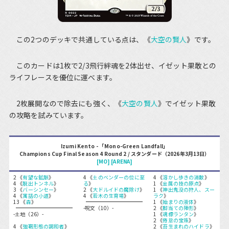
この2つのデッキで共通している点は、《
大空の賢人
》です。
このカードは1枚で2/3飛行絆魂を2体出せ、イゼット果敢との
ライフレースを優位に運べます。
2枚展開なので除去にも強く、《
大空の賢人
》でイゼット果敢
の攻略を試みています。
Izumi Kento - 「Mono-Green Landfall」
Champions Cup Final Season 4 Round 2 / スタンダード（2026年3月13日）
[MO]
[ARENA]
2 《
有望な鉱脈
》
4 《
土のベンダーの位に至
4 《
溶かし歩きの消散
》
4 《
脱出トンネル
》
る
》
1 《
金属の技の原点
》
3 《
バーシンセー
》
2 《
大ドルイドの魔除け
》
1 《
神出鬼没の狩人、スー
4 《
寓話の小道
》
4 《
若木の生育場
》
ラク
》
13 《
森
》
1 《
始まりの液体
》
-呪文（10）-
2 《
脚当ての陣形
》
-土地（26）-
1 《
魂標ランタン
》
2 《
倦怠の宝珠
》
4 《
強靭形態の調和者
》
2 《
苔生まれのハイドラ
》