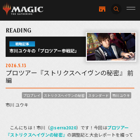
READING
戦略記事
市川ユウキの「プロツアー参戦記」
2026.5.13
プロツアー『ストリクスヘイヴンの秘密』 前
編
プロプレイ
ストリクスヘイヴンの秘密
スタンダード
市川 ユウキ
市川 ユウキ
こんにちは！市川（
@serra2020
）です！今回は
プロツアー
『ストリクスヘイヴンの秘密』
の調整記と大会レポートを綴って