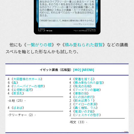
他にも《
一繋がりの根
》や《
積み重ねられた叡智
》などの講義
スペルを軸とした形なんかも試したり、
イゼット講義（石板型）
[MO]
[ARENA]
4 《
大図書棟の大ホール
》
4 《
愛着を捨てる
》
6 《
島
》
4 《
積み重ねられた叡智
》
4 《
リバーパイアーの境界
》
2 《
発見の石板
》
4 《
尖塔断の運河
》
4 《
ブーメランの基礎
》
4 《
蒸気孔
》
4 《
爆裂の技
》
4 《
火の技の修行
》
-土地（25）-
2 《
飲めば潤う！
》
2 《
アイローの表演
》
4 《
ばあば
》
2 《
轟く機知、ラル
》
4 《
嵐追いの才能
》
-クリーチャー（2）-
2 《
ジェスカイの啓示
》
-呪文（33）-