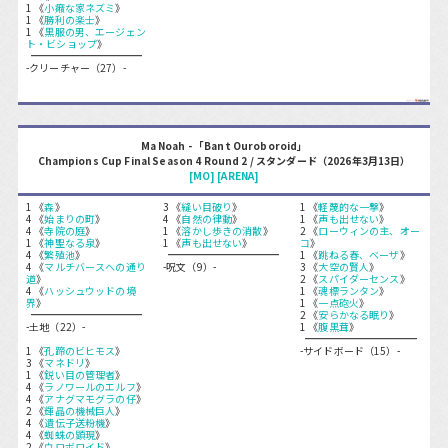
1 《
小癪な家ネズミ
》
1 《
勝利の楽士
》
1 《
黒服の男、エージェン
ト・ビショップ
》
-クリーチャー（27）-
Ma Noah - 「Bant Ouroboroid」
Champions Cup Final Season 4 Round 2 / スタンダード（2026年3月13日）
[MO]
[ARENA]
1 《
森
》
3 《
縫い目破り
》
1 《
軽蔑的な一撃
》
4 《
始まりの町
》
4 《
自然の律動
》
1 《
声も出せない
》
4 《
寺院の庭
》
1 《
溶かし歩きの消散
》
2 《
ローウィンの主、オー
1 《
神聖なる泉
》
1 《
声も出せない
》
コ
》
4 《
繁殖池
》
1 《
跳ねる春、ベーザ
》
4 《
マルチバースへの通り
-呪文（9）-
3 《
大空の賢人
》
道
》
2 《
スパイダーセンス
》
4 《
ハッシュウッドの境
1 《
魂標ランタン
》
界
》
1 《
一点砲火
》
2 《
安らかなる眠り
》
-土地（22）-
1 《
腹黒茸
》
1 《
孔蹄のビヒモス
》
-サイドボード（15）-
3 《
マネドリ
》
1 《
鋭い目の管理者
》
4 《
ラノワールのエルフ
》
4 《
アナグマモグラの仔
》
2 《
輝晶の機械巨人
》
4 《
遺伝子送粉機
》
4 《
蜘蛛の顕現
》
2 《
ウロボロイド
》