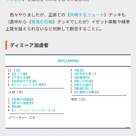
色々やりましたが、正直どの《
共鳴するリュート
》デッキも
（途中から《
発見の石板
》デッキでしたが）イゼット果敢や緑単
上陸を越えられないなと判断して断念することに。
ディミーア加虐者
[MO]
[ARENA]
12 《
沼
》
4 《
強迫
》
4 《
湿った墓
》
2 《
保安官を撃て
》
4 《
不穏な浅瀬
》
3 《
食糧補充
》
1 《
地底街の下水道
》
4 《
報いの呪詛
》
4 《
グルームレイクの境界
》
3 《
端正な論文
》
2 《
萎縮の呪い
》
-土地（25）-
4 《
水薬師の収集品
》
2 《
苦難の収穫者
》
-呪文（22）-
3 《
終末の加虐者
》
4 《
欺瞞
》
4 《
スーペリア・スパイダーマン
》
-クリーチャー（13）-