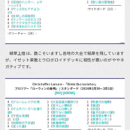
2 《
沼地のハンター、レザ
1 《
鋭い目の管理者
》
ーヘッド
》
4 《
サッズのヒナチョコ
-サイドボード（15）-
ボ
》
4 《
氷耕しの探検家
》
4 《
ラノワールのエルフ
》
4 《
アナグマモグラの仔
》
2 《
苔生まれのハイドラ
》
-クリーチャー（24）-
緑単上陸は、数こそいますし各地の大会で結果を残しています
が、イゼット果敢とウロボロイドデッキに相性が悪いのがややネ
ガティブです。
Christoffer Larsen - 「Dimir Excruciator」
プロツアー『ローウィンの昏明』 / スタンダード（2026年1月30～2月1日）
[MO]
[ARENA]
4 《
グルームレイクの境
1 《
大反目者の魔除け
》
1 《
残虐爪の強奪
》
界
》
3 《
苦々しい勝利
》
4 《
強迫
》
2 《
マルチバースへの通り
2 《
死人に口無し
》
1 《
否認
》
道
》
3 《
限りない強欲
》
3 《
量子の謎かけ屋
》
4 《
不穏な浅瀬
》
2 《
脅迫戦術
》
2 《
保安官を撃て
》
11 《
沼
》
4 《
報いの呪詛
》
2 《
魂標ランタン
》
1 《
地底街の下水道
》
3 《
食糧補充
》
2 《
倦怠の宝珠
》
4 《
湿った墓
》
2 《
冬夜の物語
》
-サイドボード（15）-