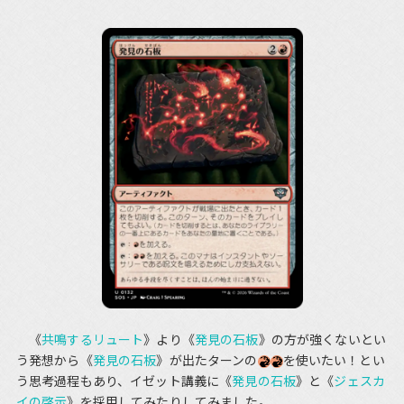
《
共鳴するリュート
》より《
発見の石板
》の方が強くないとい
う発想から《
発見の石板
》が出たターンの
を使いたい！とい
う思考過程もあり、イゼット講義に《
発見の石板
》と《
ジェスカ
イの啓示
》を採用してみたりしてみました。