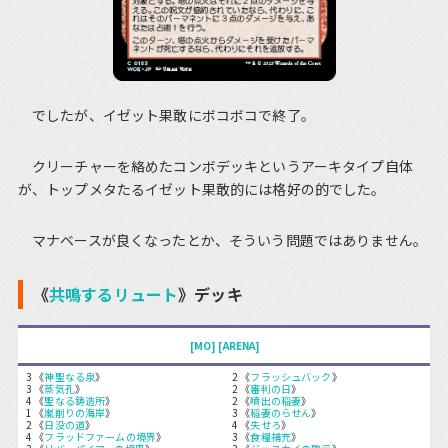
でしたが、イゼット果敢にボコボコで終了。
クリーチャーを絡めたコンボデッキというアーキタイプ自体
が、トップメタたるイゼット果敢的には格好の的でした。
マナベースが良くなったとか、そういう問題ではありません。
《
共鳴するリュート
》デッキ
[MO]
[ARENA]
3 《
神聖なる泉
》
2 《
フラッシュバック
》
3 《
蒸気孔
》
2 《
審判の日
》
4 《
聖なる鋳造所
》
2 《
噴出の稲妻
》
1 《
嵐削りの海岸
》
3 《
稲妻のらせん
》
2 《
日没の道
》
4 《
失せろ
》
4 《
フラッドファームの境界
》
3 《
食糧補充
》