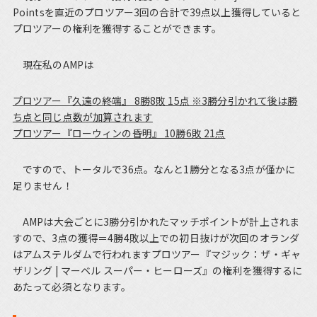
Pointsを直近のプロツアー3回の合計で39点以上獲得していると
プロツアーの権利を獲得することができます。
現在私のAMPは
プロツアー『久遠の終端』 8勝8敗 15点 ※3勝分引かれて後は勝
ち点と同じ点数が加算されます
プロツアー『ローウィンの昏明』 10勝6敗 21点
ですので、トータルで36点。なんと1勝分となる3点が僅かに
足りません！
AMPは大会ごとに3勝分引かれたマッチポイントが計上されま
すので、3点の獲得＝4勝4敗以上での初日抜けが次回のオランダ
はアムステルダムで行われますプロツアー『マジック：ザ・ギャ
ザリング | マーベル スーパー・ヒーローズ』の権利を獲得するに
あたって必須となります。