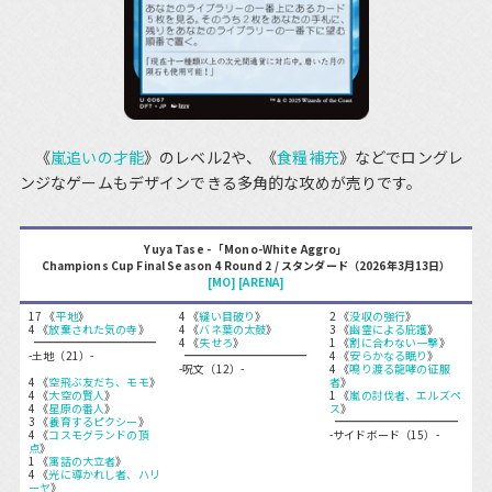
《
嵐追いの才能
》のレベル2や、《
食糧補充
》などでロングレ
ンジなゲームもデザインできる多角的な攻めが売りです。
Yuya Tase - 「Mono-White Aggro」
Champions Cup Final Season 4 Round 2 / スタンダード（2026年3月13日）
[MO]
[ARENA]
17 《
平地
》
4 《
縫い目破り
》
2 《
没収の強行
》
4 《
放棄された気の寺
》
4 《
バネ葉の太鼓
》
3 《
幽霊による庇護
》
4 《
失せろ
》
1 《
割に合わない一撃
》
-土地（21）-
4 《
安らかなる眠り
》
-呪文（12）-
4 《
鳴り渡る龍哮の征服
4 《
空飛ぶ友だち、モモ
》
者
》
4 《
大空の賢人
》
1 《
嵐の討伐者、エルズペ
4 《
星原の番人
》
ス
》
3 《
養育するピクシー
》
4 《
コスモグランドの頂
-サイドボード（15）-
点
》
1 《
寓話の大立者
》
4 《
光に導かれし者、ハリ
ーヤ
》