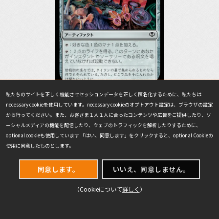
私たちのサイトを正しく機能させセッションデータを正しく匿名化するために、私たちは
necessary cookieを使用しています。necessary cookieのオプトアウト設定は、ブラウザの設定
対戦相手も対象に取れる《
端正な論文
》はフィニッシュ兼リソ
から行ってください。また、お客さま１人１人に合ったコンテンツや広告をご提供したり、ソ
ースカード。
ーシャルメディアの機能を配信したり、ウェブのトラフィックを解析したりするために、
optional cookieも使用しています 「はい、同意します」をクリックすると、optional Cookieの
使用に同意したものとします。
《
水薬師の収集品
》はマナ加速兼ライフ推移を押し上げるカー
ドとして注目。
同意します。
いいえ、同意しません。
（Cookieについて
詳しく
）