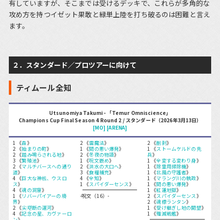
有していますが、そこまでは受けるデッキで、これらが多角的な
攻め方を持つイゼット果敢と緑単上陸を打ち破るのは困難と言え
ます。
２．スタンダード／プロツアーに向けて
ティムール全知
Utsunomiya Takumi - 「Temur Omniscience」
Champions Cup Final Season 4 Round 2 / スタンダード（2026年3月13日）
[MO]
[ARENA]
1 《
森
》
2 《
雷魔法
》
2 《
削剥
》
2 《
始まりの町
》
1 《
間の悪い爆発
》
1 《
ストームケルドの先
2 《
踏み鳴らされる地
》
2 《
冬夜の物語
》
兵
》
3 《
繁殖池
》
1 《
呪文嵌め
》
1 《
全変する変わり身
》
2 《
マルチバースへの通り
2 《
洪水の大口へ
》
1 《
除霊用掃除機
》
道
》
3 《
食糧補充
》
1 《
北風の守護者
》
4 《
巨大な神核、ウスロ
4 《
全知
》
1 《
マラング川の執政
》
ス
》
1 《
スパイダーセンス
》
1 《
間の悪い爆発
》
4 《
魂の洞窟
》
1 《
紅蓮地獄
》
1 《
リバーパイアーの境
-呪文（16）-
2 《
スパイダーセンス
》
界
》
2 《
魂標ランタン
》
2 《
尖塔断の運河
》
1 《
受け継ぎし地の開墾
》
4 《
記念の星、カヴァーロ
1 《
殲滅戦艦
》
ン
》