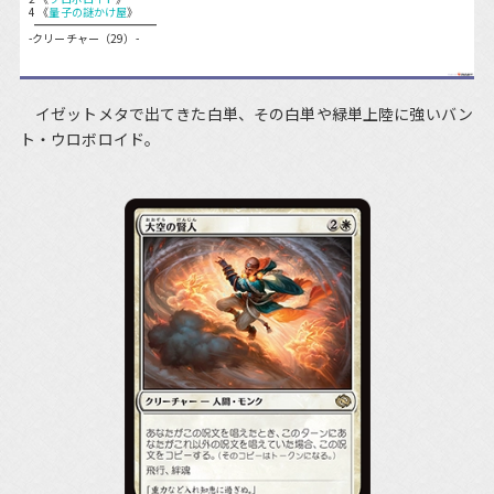
4 《
量子の謎かけ屋
》
-クリーチャー（29）-
イゼットメタで出てきた白単、その白単や緑単上陸に強いバン
ト・ウロボロイド。