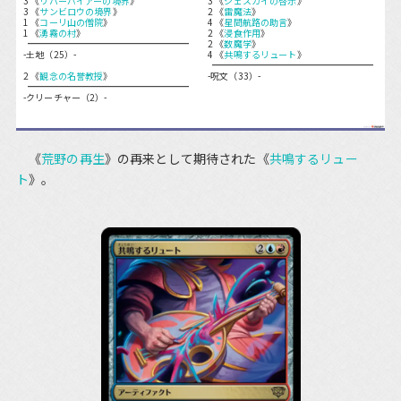
3 《
リバーパイアーの境界
》
3 《
ジェスカイの啓示
》
3 《
サンビロウの境界
》
2 《
雷魔法
》
1 《
コーリ山の僧院
》
4 《
星間航路の助言
》
1 《
湧霧の村
》
2 《
浸食作用
》
2 《
数魔学
》
-土地（25）-
4 《
共鳴するリュート
》
2 《
観念の名誉教授
》
-呪文（33）-
-クリーチャー（2）-
《
荒野の再生
》の再来として期待された《
共鳴するリュー
ト
》。