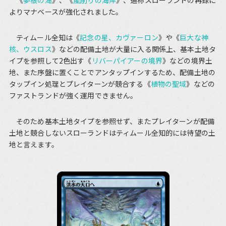
《
夢根の滝
》、《
嵐削りの海岸
》、通称スローランドの再録に
よりマナベースが強化されました。
ティムール全知は《
記念の星、カヴァーロン
》や《
巨大な神
核、ウスロス
》などの配備土地が大量に入る関係上、基本土地タ
イプを参照して2色出す《
リバーパイアーの境界
》などの境界土
地、また序盤に置くことでアンタップインするため、配備土地の
タップイン処理とプレイターンが競合する《
植物の聖域
》などの
ファストランドが強く運用できません。
そのため基本土地タイプを参照せず、またプレイターンが配備
土地と競合しないスローランドはティムール全知的には待望の土
地と言えます。