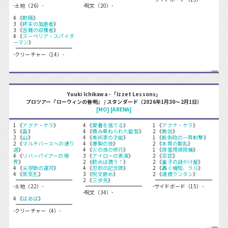
-土地（26）-
-呪文（20）-
4 《
欺瞞
》
3 《
終末の加虐者
》
3 《
苦難の収穫者
》
4 《
スーペリア・スパイダ
ーマン
》
-クリーチャー（14）-
Yuuki Ichikawa - 「Izzet Lessons」
プロツアー『ローウィンの昏明』 / スタンダード（2026年1月30～2月1日）
[MO]
[ARENA]
1 《
アグナ・ケラ
》
4 《
愛着を捨てる
》
1 《
アグナ・ケラ
》
5 《
島
》
4 《
積み重ねられた叡智
》
2 《
無効
》
2 《
山
》
4 《
美術家の才能
》
1 《
舷側砲の一斉射撃
》
2 《
マルチバースへの通り
4 《
爆裂の技
》
2 《
本質の散乱
》
道
》
4 《
火の技の修行
》
1 《
除霊用掃除機
》
4 《
リバーパイアーの境
3 《
アイローの表演
》
2 《
否認
》
界
》
2 《
飲めば潤う！
》
2 《
量子の謎かけ屋
》
4 《
尖塔断の運河
》
4 《
忍耐の記念碑
》
2 《
轟く機知、ラル
》
4 《
蒸気孔
》
3 《
呪文嵌め
》
2 《
魂標ランタン
》
2 《
三歩先
》
-土地（22）-
-サイドボード（15）-
-呪文（34）-
4 《
ばあば
》
-クリーチャー（4）-