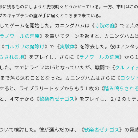
録に残るものにしようと虎視眈々とうかがっている。一方、市川はこ
プのキャプテンの座が手に届くところまで来ている。
してゲームを開始した。カニングハムは《
寺院の庭
》で２点
ラノワールの荒原
》を置いてターンを返すと、カニングハム
《
ゴルガリの魔除け
》で《
実験体
》を除去した。彼はアンタ
らされる地
》をプレイし、さらに《
ラノワールの荒原
》から
した。すでにライフは16となっていたが、戦闘で《
クルフィ
4まで落ち込むこととなった。カニングハムはさらに《
ロクソ
すると、ライブラリートップからもう１枚の《
踏み鳴らされ
と、４マナから《
歓楽者ゼナゴス
》をプレイし、２/２のサテ
ついて検討した。彼が選んだのは、《
歓楽者ゼナゴス
》の脅