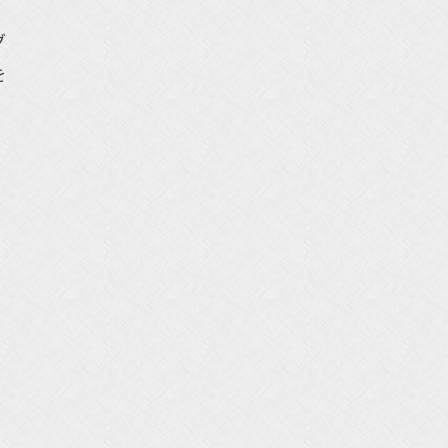
、
グ
を
ロ