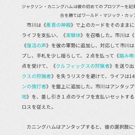
ジャクソン・カニングハムは彼の初めてのプロツアーを記
合を勝てばワールド・マジック・カッ
市川は《
悪意の神殿
》で上のカードをそのままに
ライフを支払い、《
実験体
》を召喚した。市川は《
《
復活の声
》を彼の軍勢に追加し、対応して市川は
プし、手札を少し揺らして、２点を払って《
踏み鳴
点を受けて、《
クルフィックスの狩猟者
》を送り出
クスの狩猟者
》を失うリスクを避けて、ライフは1
ンの強打者
》を盤上に追加した。市川はアンタップ
地
》を、差し引き１点のライフを支払いセットする
ロスを従えた。
カニングハムはアンタップすると、彼の選択肢に