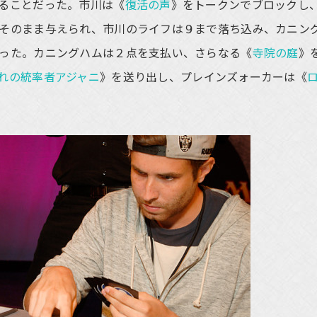
ることだった。市川は《
復活の声
》をトークンでブロックし
そのまま与えられ、市川のライフは９まで落ち込み、カニン
った。カニングハムは２点を支払い、さらなる《
寺院の庭
》
れの統率者アジャニ
》を送り出し、プレインズォーカーは《