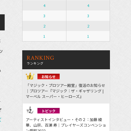
4
4
3
3
2
2
1
1
本
ッ
RANKING
》
ランキング
い
お知らせ
「マジック・プロツアー殿堂」復活のお知らせ
｜プロツアー『マジック：ザ・ギャザリング |
マーベル スーパー・ヒーローズ』
こ
マ
トピック
ズ
アーティストインタビュー・その２：加藤 綾
華、山宗、百瀬 寿｜プレイヤーズコンベンショ
ン愛知2022