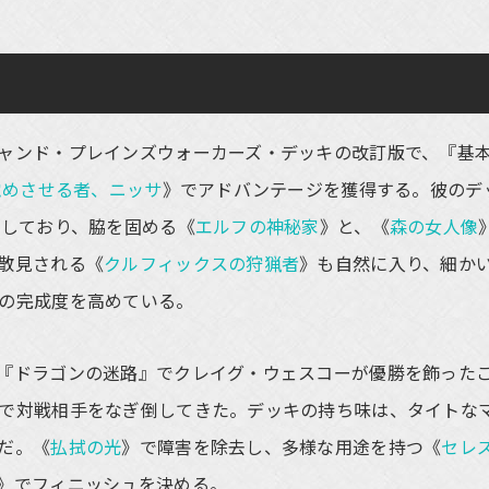
ャンド・プレインズウォーカーズ・デッキの改訂版で、『基
覚めさせる者、ニッサ
》でアドバンテージを獲得する。彼のデ
載しており、脇を固める《
エルフの神秘家
》と、《
森の女人像
散見される《
クルフィックスの狩猟者
》も自然に入り、細か
の完成度を高めている。
『ドラゴンの迷路』でクレイグ・ウェスコーが優勝を飾った
で対戦相手をなぎ倒してきた。デッキの持ち味は、タイトな
だ。《
払拭の光
》で障害を除去し、多様な用途を持つ《
セレ
》でフィニッシュを決める。