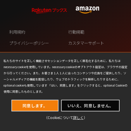
利用規約
行動規範
プライバシーポリシー
カスタマーサポート
ファンコンテンツ・ポリシー
個人情報の販売や共有を許可し
ない
私たちのサイトを正しく機能させセッションデータを正しく匿名化するために、私たちは
necessary cookieを使用しています。necessary cookieのオプトアウト設定は、ブラウザの設定
COOKIE
プレスリリース
から行ってください。また、お客さま１人１人に合ったコンテンツや広告をご提供したり、ソ
ーシャルメディアの機能を配信したり、ウェブのトラフィックを解析したりするために、
会社情報
お問い合わせ
optional cookieも使用しています 「はい、同意します」をクリックすると、optional Cookieの
使用に同意したものとします。
同意します。
いいえ、同意しません。
（Cookieについて
詳しく
）
(C) 1993-2026 Wizards of the Coast LLC,
a subsidiary of Hasbro, Inc. All Rights Reserved.