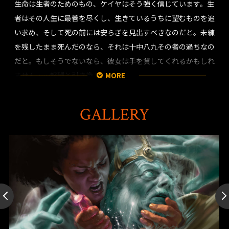
生命は生者のためのもの、ケイヤはそう強く信じています。生
者はその人生に最善を尽くし、生きているうちに望むものを追
い求め、そして死の前には安らぎを見出すべきなのだと。未練
を残したまま死んだのなら、それは十中八九その者の過ちなの
だと。もしそうでないなら、彼女は手を貸してくれるかもしれ
ません……報酬と引き換えに。
MORE
パリアノにて彼女はマルチェッサとの契約に同意し、その都市
GALLERY
の前君主であるブレイゴ王を暗殺しました。彼女の行動はマル
チェッサを権力の座へと押し上げ、そして都市の現在の混乱を
もたらしました。ですがそれは同時に、誰もが玉座を手に入れ
られるのだと示すことになり、古より続くパリアノの政治的秩
序は揺らいでいます。