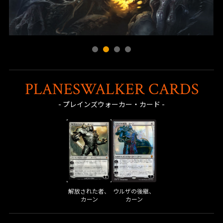
ドミナリアの時間危機の最中、カーンは時間の崩壊をくい止め
るためにジョイラ、そしてプレインズウォーカーのテフェリー
やヴェンセールと手を組みます。その過程で、自身の創造した
次元において彼もまた汚染の影響を受けてしまいます。汚染に
よって精神を乱され、そして破壊されたカーンは ミラディン
へと逃れ、そこで新ファイレクシア人たちに次の機械の始祖と
PLANESWALKER CARDS
して祭り上げられました。
- プレインズウォーカー・カード -
プレインズウォーカーのコスは、故郷であるミラディン の次
元を救うための仲間を探していました。そして彼はエルズペ
ス・ティレルと、カーンの友人であるヴェンセールを仲間にし
ます。しかし、３人が到着した頃には、この次元はもはや救済
不可能なまでに毒されていました。汚染が他の世界に広がるの
を防ぐため、ヴェンセールは自らを犠牲にし、カーンに汚染へ
解放された者、
ウルザの後継、
の耐性を与えました。
カーン
カーン