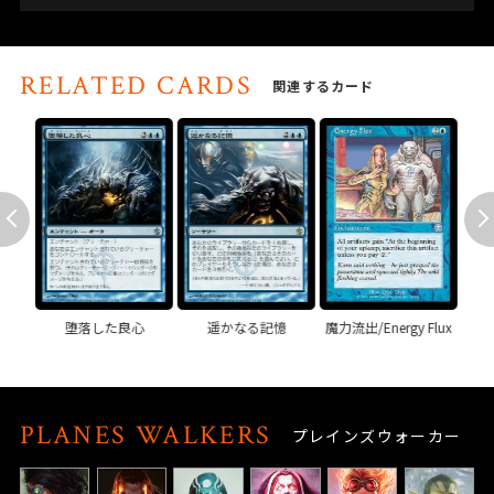
RELATED CARDS
関連するカード
カー
堕落した良心
遥かなる記憶
魔力流出/Energy Flux
Golem
PLANES WALKERS
プレインズウォーカー