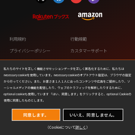
利用規約
行動規範
プライバシーポリシー
カスタマーサポート
ファンコンテンツ・ポリシー
個人情報の販売や共有を許可し
ない
私たちのサイトを正しく機能させセッションデータを正しく匿名化するために、私たちは
necessary cookieを使用しています。necessary cookieのオプトアウト設定は、ブラウザの設定
COOKIE
プレスリリース
から行ってください。また、お客さま１人１人に合ったコンテンツや広告をご提供したり、ソ
ーシャルメディアの機能を配信したり、ウェブのトラフィックを解析したりするために、
会社情報
お問い合わせ
optional cookieも使用しています 「はい、同意します」をクリックすると、optional Cookieの
使用に同意したものとします。
同意します。
いいえ、同意しません。
（Cookieについて
詳しく
）
(C) 1993-2026 Wizards of the Coast LLC,