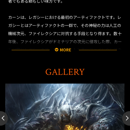
者でもある頼もしい味方です。
カーンは、レガシーにおける最初のアーティファクトです。レ
ガシーとはアーティファクトの一群で、その神秘の力は人工の
機械次元、ファイレクシアに対抗する手段となり得ます。数十
年後、ファイレクシアがドミナリアの次元に侵攻した際、カー
ンは同じレガシーのアーティファクトと共にファイレクシアの
MORE
機械の始祖を倒すことで、その使命を果たしました。その瞬
間、カーンは自らの創造主の才能を引き継ぎ、プレインズウォ
GALLERY
ーカーとなったのです。
後にカーンは、自分の次元を作り出しました。アージェンタム
という機械の世界です。カーンが多元宇宙を探索している間に
この次元は汚染され、次元が再形成されるにつれ、カーンが見
張り用に造ったその番人の精神は腐敗していきました。