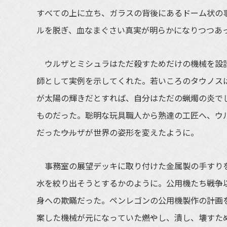
すべての上に立ち、ガラスの背後にあるドーム状の
ルを脱ぎ、血なまぐさい真実が明らかになりつつあ
ウルザとミシュラはただ殺すためだけの機械を設計
師として実例を示してくれた。若いころのタウノス
が太陽の輝きだとすれば、自分はただの蝋燭の炎で
ものだった。聡明な玩具職人から熟達の工匠へ、ウ
だった――ウルザが世界の姿形を変えたように。
事務室の展望デッキに取り付けた金属製の手すりを
水を絞り出そうとするかのように。公用機たち――戦
身への欺瞞だった。ペンレゴンの公用機製作の計画
案した機械が元になっていた――燃やし、潰し、壊す