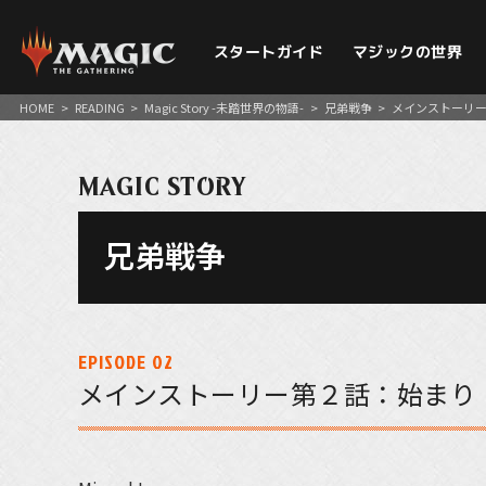
スタートガイド
マジックの世界
HOME
>
READING
>
Magic Story -未踏世界の物語-
>
兄弟戦争
>
メインストーリ
MAGIC STORY
兄弟戦争
EPISODE 02
メインストーリー第２話：始まり