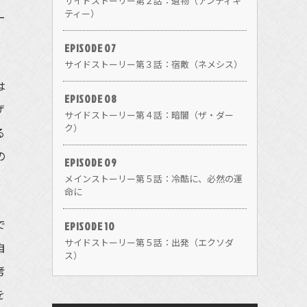
サイドストーリー第２話：遺物（アンティキ
ティー）
ー
EPISODE 07
サイドストーリー第３話：宿敵（ネメシス）
は
EPISODE 08
ザ
サイドストーリー第４話：暗闇（ザ・ダー
ク）
る
の
EPISODE 09
メインストーリー第５話：冷酷に、必然の運
命に
で
EPISODE 10
サイドストーリー第５話：出発（エクソダ
自
ス）
考
を