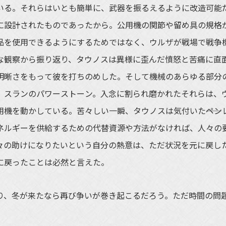
いる。それらはいとも簡単に、武器を振るえるように改造可能
めに設計されたものであったから。公用機の関節や留め具の規格
品を使用できるようにするためではなく、ウルザが戦場で戦争
な観察から振り返り、タウノスは異様に歪んだ憤怒と苦痛に直
明晰さをもって彼を打ちのめした。そして機械のあらゆる部分
。スランのパワーストーン。入念に割られ磨かれたそれらは、
機を動かしている。苦々しい一瞬、タウノスは気付いた――ペン
ネルギーを供給するための代替資源や方法がなければ、人々の
人々の助けになりたいという自分の熱意は、ただ状況を元に戻し
に戻ったことは必然と言えた。
、冬が来たなら再び争いが巻き起こるだろう。ただ時間の問