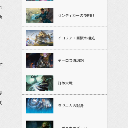
れ
ゼンディカーの夜明け
令
イコリア：巨獣の棲処
テーロス還魂記
て
灯争大戦
界
ズ
ラヴニカの献身