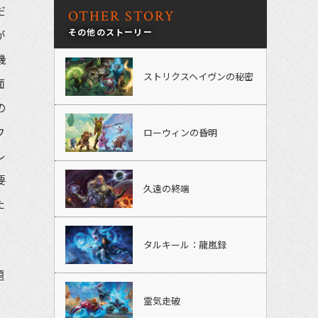
だ
OTHER STORY
その他のストーリー
が
機
ストリクスヘイヴンの秘密
面
の
ウ
ローウィンの昏明
レ
要
久遠の終端
た
タルキール：龍嵐録
題
霊気走破