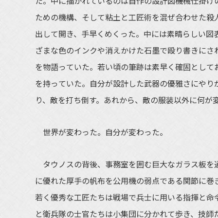
た。中に描かれているのは自作の設計図――機械仕掛
ための機構、そして粘土と工匠術を混ぜ合わせた殺
出して開き、手早くめくった。中には素晴らしい図
ざまな色のインクや消えかけた石墨で殴り書きにさ
を物語っていた。若い頃の筆跡は素早く確固として
を持っていた。自分が設計した武器の優雅さにやりが
り、敵を打ち倒す。あれから、敵の服装以外に何が
世界が変わった。自分が変わった。
タウノスの背後、事務室を囲む巨大なガラス板を通
に優れた厚手の帆布を公用機の弱点である関節に巻
若く優秀な工匠たちは戦場で兵士に用いる指揮と命
と衛兵隊の士官たちは小集団に分かれて歩き、技師