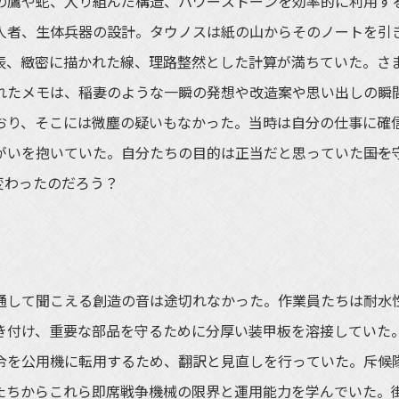
けの鷹や蛇、入り組んだ構造、パワーストーンを効率的に利用す
人者、生体兵器の設計。タウノスは紙の山からそのノートを引
表、緻密に描かれた線、理路整然とした計算が満ちていた。さ
れたメモは、稲妻のような一瞬の発想や改造案や思い出しの瞬
おり、そこには微塵の疑いもなかった。当時は自分の仕事に確
いを抱いていた。自分たちの目的は正当だと思っていた――国を
変わったのだろう？
して聞こえる創造の音は途切れなかった。作業員たちは耐水
き付け、重要な部品を守るために分厚い装甲板を溶接していた
令を公用機に転用するため、翻訳と見直しを行っていた。斥候
たちからこれら即席戦争機械の限界と運用能力を学んでいた。