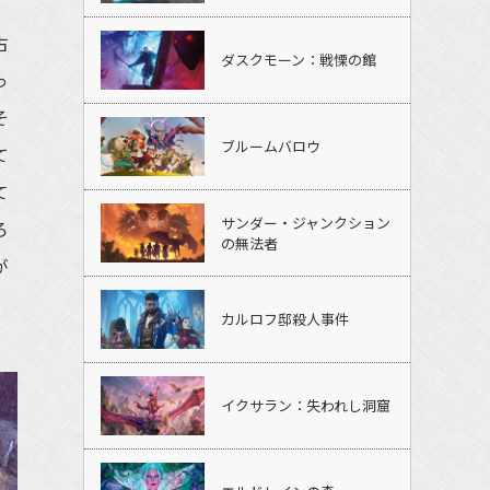
古
ダスクモーン：戦慄の館
っ
そ
ブルームバロウ
て
て
サンダー・ジャンクション
ろ
の無法者
が
カルロフ邸殺人事件
イクサラン：失われし洞窟