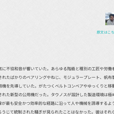
原文はこ
に不協和音が響いていた。あらゆる階級と種別の工匠や労働
されたばかりのベアリングやねじ、モジュラープレート、帆布
用機を先導していた。がたつくベルトコンベアやゆっくりと移
された新型の公用機だった。タウノスが設計した製造環境は極
線が最も安全かつ効率的な経路に沿って人や機械を誘導するよ
ろうじて統制された騒ぎが見られたことはなかった。彼はそれ