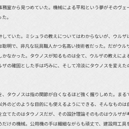
事務室から見つめていた。機械による平和という夢がそのヴェ
った。
していた。ミシュラの教えについてはわからないが、ウルザ
は聡明で、非凡な玩具職人かつ名高い技術者だった。だがウル
しかなかった。タウノスが知るものは全て、ウルザの教えによ
ルザの確固とした手は巧みに、そして冷淡にタウノスを変えた
、タウノスは指の関節が白くなるほど強く握りしめた。まる
争以外のどのような目的にも使えるようにできる、そんなものは
を立てたのはタウノスだが、その設計理論そのものはウルザが
ためだけの機械。公用機の手は繊細ながらも頑丈で、建設用工具