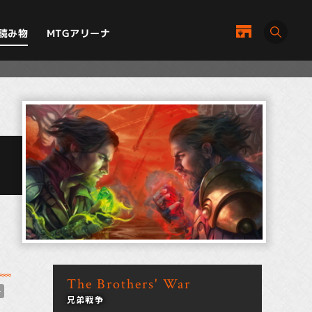
MTGアリーナ
読み物
The Brothers' War
ー
兄弟戦争