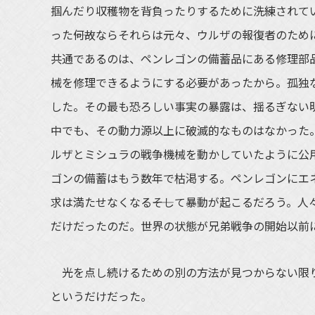
掴んだり収穫物を背負ったりするために洗練されて
った――何故ならそれらは元々、ウルザの報復者のた
共通であるのは、ペンレゴンの備蓄品にある修理部
械を修理できるようにする必要があったから。孤独
した。その最も恐ろしい事実の暴露は、揺るぎない
中でも、その動力源以上に破滅的なものはなかった
ルザとミシュラの戦争機械を動かしていたように公用
ゴンの備蓄はもう数年で枯渇する。ペンレゴンにエ
求は満たせなくなる――そして暴動が起こるだろう。
だけだったのだ。世界の状態が兄弟戦争の開始以前
光を点し続けるための別の方法が見つからない限り
というだけだった。