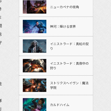
る
ニューカペナの街角
き
ま
間
神河：輝ける世界
信
守
イニストラード：真紅の契
り
イニストラード：真夜中の
狩り
性
ストリクスヘイヴン：魔法
学院
。
隊
カルドハイム
街