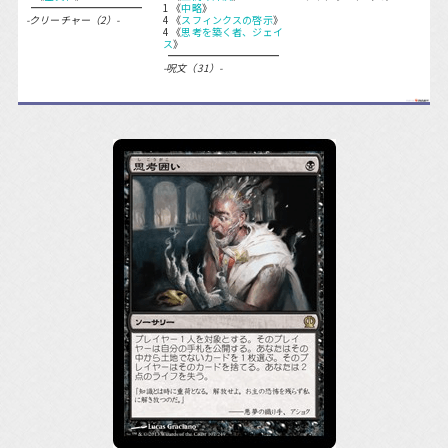
1 《
中略
》
-クリーチャー（2）-
4 《
スフィンクスの啓示
》
4 《
思考を築く者、ジェイ
ス
》
-呪文（31）-