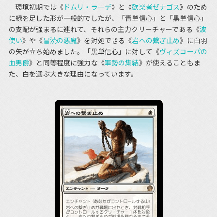
環境初期では《
ドムリ・ラーデ
》と《
歓楽者ゼナゴス
》のため
に緑を足した形が一般的でしたが、「青単信心」と「黒単信心」
の支配が強まるに連れて、それらの主力クリーチャーである《
波
使い
》や《
冒涜の悪魔
》を対処できる《
岩への繋ぎ止め
》に白羽
の矢が立ち始めました。「黒単信心」に対して《
ヴィズコーパの
血男爵
》と同等程度に強力な《
軍勢の集結
》が使えることもま
た、白を選ぶ大きな理由になっています。