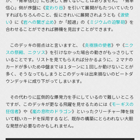
が、「青単信心」にも決して勝てないことはありません。「青単
信心」側が序盤に《
変わり谷
》を引いて展開がもたついていたり
すればもちろんのこと、仮にきれいに展開されようとも《
波使
い
》に《
岩への繋ぎ止め
》か「超過」の《
ミジウムの迫撃砲
》を
合わせることができれば勝機を見出すことができます。
このデッキの弱点はと言いますと、《
炎樹族の使者
》や《
ニク
スの祭殿、ニクソス
》を引けなかった場合の動きがもっさりして
いることです。リストを見てもらえれば分かるように、２マナの
カードが多いため中盤までは１ターンに１回しか動けないことが
多く、そうなってもしまうとこのデッキは出来損ないのビートダ
ウンデッキに成り下がってしまいます。
その代わりに圧倒的な爆発力を手にしているので難しいところ
ですが、このデッキが更なる飛躍を見せるためには《
モーギスの
狂信者
》や《
嵐の息吹のドラゴン
》といったクリーチャー陣を抜
いて軽いカードを採用するなど、既存の構築にとらわれない大胆
な発想が必要なのかもしれません。