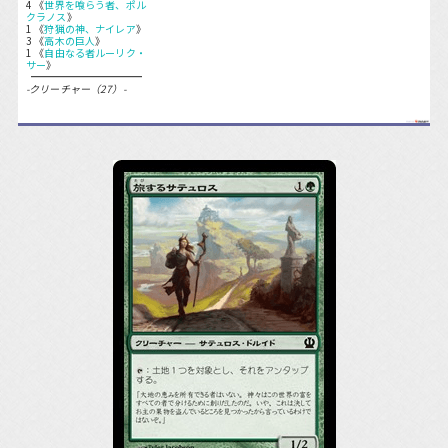
4 《
世界を喰らう者、ポル
クラノス
》
1 《
狩猟の神、ナイレア
》
3 《
高木の巨人
》
1 《
自由なる者ルーリク・
サー
》
-クリーチャー（27）-