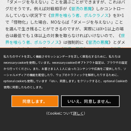
「ダメージを与えない」ことを選ぶことができますが、これはバ
グだそうです。例えば対戦相手が《
冒涜の悪魔
》しかコントロー
ルしていない状況下で《
世界を喰らう者、ポルクラノス
》をX=1
で「怪物化」した場合、MOならば「ダメージを与えない」こと
を選んで生き残ることができるのですが、実際にはX=1以上の場
合は最低でも１体以上の対象を取らなければいけないので、《
世
界を喰らう者、ポルクラノス
》は強制的に《
冒涜の悪魔
》とダメ
ージを与え合い、結果として《
冒涜の悪魔
》に１点が、《
世界を
喰らう者、ポルクラノス
》には６点のダメージが入って一方的に
私たちのサイトを正しく機能させセッションデータを正しく匿名化するために、私たちは
死んでしまいます。
necessary cookieを使用しています。necessary cookieのオプトアウト設定は、ブラウザの設定
から行ってください。また、お客さま１人１人に合ったコンテンツや広告をご提供したり、ソ
ーシャルメディアの機能を配信したり、ウェブのトラフィックを解析したりするために、
僕もつい最近まで知らなかったことなので、もしも主にMOで
optional cookieも使用しています 「はい、同意します」をクリックすると、optional Cookieの
練習しているという方はご注意ください。（※なお、このバグは
使用に同意したものとします。
12月11日のメンテナンスで修正されました。）
同意します。
いいえ、同意しません。
「帰ってきたスタンダード・アナライズ グランプリ・静岡に
（Cookieについて
詳しく
）
向けて」はこれにて終了です。僕は期末試験の関係で参加できな
くなってしまったので、カバレージを観ながら友人たちを応援し