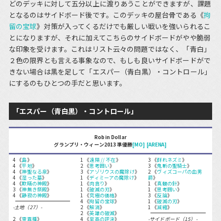
どのデッキに対して五分以上に渡りあうことができますが、課題
となるのはサイドボード後です。このデッキの屋台骨である《
拘
留の宝球
》対策が入ってくるだけでも厳しい戦いを強いられるこ
とになりますが、それに加えてこちらのサイドボードがやや脆弱
な印象を受けます。これはリスト云々の問題ではなく、「青白」
２色の限界とも言える事象なので、もしも良いサイドボードがで
きない場合は黒を足して「エスパー（青白黒）・コントロール」
にするのもひとつの手だと思います。
「エスパー（青白黒）・コントロール」
Robin Dollar
グランプリ・ウィーン2013 準優勝
[MO]
[ARENA]
4 《
島
》
1 《
遠隔 // 不在
》
3 《
群れネズミ
》
4 《
平地
》
2 《
思考囲い
》
3 《
鬼斬の聖騎士
》
4 《
神聖なる泉
》
3 《
アゾリウスの魔除け
》
2 《
ヴィズコーパの血男
4 《
湿った墓
》
1 《
ディミーアの魔除け
》
爵
》
4 《
欺瞞の神殿
》
1 《
肉貪り
》
1 《
真髄の針
》
3 《
神無き祭殿
》
1 《
破滅の刃
》
1 《
思考囲い
》
4 《
静寂の神殿
》
1 《
究極の価格
》
3 《
反論
》
4 《
拘留の宝球
》
1 《
破滅の刃
》
-土地（27）-
2 《
解消
》
1 《
減縮
》
2 《
英雄の破滅
》
2 《
霊異種
》
4 《
至高の評決
》
-サイドボード（15）-