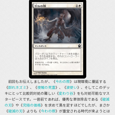
前回もお伝えしましたが、《
今わの際
》は現環境に蔓延する
《
群れネズミ
》、《
夜帷の死霊
》、《
波使い
》、そしてこのデッ
キにとって比較的対処の難しい《
変わり谷
》をも対処可能なマス
ターピースです。一昔前であれば、優秀な単体除去である《
破滅
の刃
》や《
究極の価格
》を求めて黒を足すほどでしたが、まさか
《
破滅の刃
》よりも《
今わの際
》が重宝される時代が来ようとは