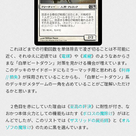
これほどまでの行動回数を単体除去で凌ぎ切ることは不可能に
近く、それゆえに近頃では《
電謀
》や《
減縮
》のようなあからさ
まな「白単ビートダウン」対策を見かける機会が増えています。
このデッキのサイドボードにもミラーマッチ用と思われる《
利得
// 損失
》が採用されていることからも、「白単ビートダウン」系
のデッキがメタゲームの一角を占めていることがご理解いただけ
るかと思います。
２色目を赤にしていた理由は《
至高の評決
》に耐性が付き、な
おかつ本体火力としての機能もはたす《
ボロスの魔除け
》がほと
んどでしたが、このリストでは《
ザスリッドの屍術師
》と《
オル
ゾフの魔除け
》のために黒を選んでいます。