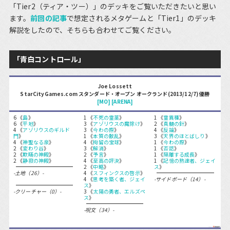
「Tier2（ティア・ツー）」のデッキをご覧いただきたいと思い
ます。
前回の記事
で想定されるメタゲームと「Tier1」のデッキ
解説をしたので、そちらも合わせてご覧ください。
「青白コントロール」
Joe Lossett
StarCityGames.com スタンダード・オープン オークランド(2013/12/7) 優勝
[MO]
[ARENA]
6 《
島
》
1 《
不死の霊薬
》
1 《
霊異種
》
6 《
平地
》
3 《
アゾリウスの魔除け
》
2 《
真髄の針
》
4 《
アゾリウスのギルド
3 《
今わの際
》
4 《
反論
》
門
》
1 《
本質の散乱
》
3 《
天界のほとばしり
》
4 《
神聖なる泉
》
4 《
拘留の宝球
》
1 《
今わの際
》
2 《
変わり谷
》
3 《
解消
》
1 《
否認
》
2 《
欺瞞の神殿
》
2 《
予言
》
1 《
隔離する成長
》
2 《
静寂の神殿
》
4 《
至高の評決
》
1 《
記憶の熟達者、ジェイ
2 《
中略
》
ス
》
-土地（26）-
4 《
スフィンクスの啓示
》
4 《
思考を築く者、ジェイ
-サイドボード（14）-
ス
》
-クリーチャー（0）-
3 《
太陽の勇者、エルズペ
ス
》
-呪文（34）-