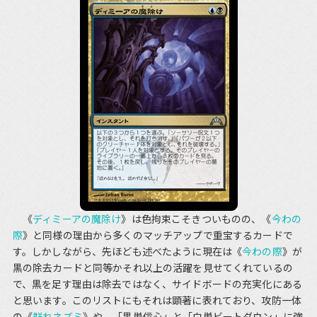
《
ディミーアの魔除け
》は色拘束こそきついものの、《
今わの
際
》と同様の理由から多くのマッチアップで重宝するカードで
す。しかしながら、先ほども述べたように現在は《
今わの際
》が
黒の除去カードと同等かそれ以上の活躍を見せてくれているの
で、黒を足す理由は除去ではなく、サイドボードの充実化にある
と思います。このリストにもそれは顕著に表れており、攻防一体
の《
群れネズミ
》や、「黒単信心」と「白単ビートダウン」に強