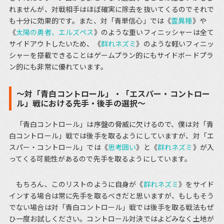
れませんが、対戦相手はほぼ確実に除去を抜いてくるのでそれで
も十分に効果的です。また、対「青単信心」では《
霊異種
》や
《
太陽の勇者、エルズペス
》のような重いフィニッシャーは全て
サイドアウトしたいため、《
群れネズミ
》のような軽いフィニッ
シャーを搭載できることはゲームプラン的にもサイドボードプラ
ン的にも非常に優れています。
～対「青白コントロール」・「エスパー・コントロー
ル」戦における先手・後手の選択～
「青白コントロール」は序盤の脅威に欠けるので、僕は対「青
白コントロール」戦では後手を取るようにしていますが、対「エ
スパー・コントロール」では《
思考囲い
》と《
群れネズミ
》が入
ってくる可能性があるので先手を取るようにしています。
もちろん、このリストのように自身が《
群れネズミ
》をサイド
インする場合は常に先手を取るべきだと思いますが、もしもそう
でない場合は対「青白コントロール」戦では後手を取る戦法もぜ
ひ一度お試しください。コントロール対決ではよどみなく土地が