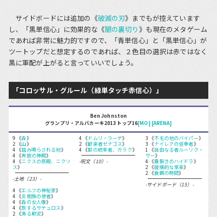
サイドボードには追加の《
破滅の刃
》までもが控えています
し、「黒単信心」に効果的な《
闇の裏切り
》も現在のメタゲーム
であれば非常に魅力的ですので、「青単信心」と「黒単信心」が
ツートップだと想定するのであれば、２色目の選択は赤ではなく
黒に軍配が上がると言っていいでしょう。
「コロッサル・グルール（緑単タッチ赤信心）」
Ben Johnston
グランプリ・アルバカーキ2013 トップ16
[MO]
[ARENA]
9 《
森
》
4 《
ドムリ・ラーデ
》
3 《
不毛の地のバイパー
》
2 《
山
》
2 《
歓楽者ゼナゴス
》
3 《
ナイレアの信奉者
》
4 《
踏み鳴らされる地
》
4 《
獣の統率者、ガラク
》
1 《
自由なる者ルーリク・
4 《
奔放の神殿
》
サー
》
4 《
ニクスの祭殿、ニクソ
-呪文（10）-
4 《
霧裂きのハイドラ
》
ス
》
2 《
破壊的な享楽
》
2 《
食餌の時間
》
-土地（23）-
-サイドボード（15）-
4 《
エルフの神秘家
》
4 《
炎樹族の使者
》
4 《
森の女人像
》
4 《
旅するサテュロス
》
2 《
漁る軟泥
》