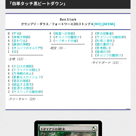
「白単タッチ黒ビートダウン」
Ben Stark
グランプリ・ダラス／フォートワース2013 トップ４
[MO]
[ARENA]
8 《
平地
》
4 《
精霊への挑戦
》
2 《
罪の収集者
》
4 《
神無き祭殿
》
3 《
オルゾフの魔除け
》
2 《
ザスリッドの屍術師
》
4 《
変わり谷
》
2 《
ヘリオッドの槍
》
2 《
利得 // 損失
》
4 《
静寂の神殿
》
3 《
闇の裏切り
》
1 《
オルゾフのギルド門
》
-呪文（9）-
2 《
思考囲い
》
1 《
沼
》
3 《
破滅の刃
》
1 《
オルゾフの魔除け
》
-土地（22）-
-サイドボード（15）-
4 《
ボロスの精鋭
》
4 《
ドライアドの闘士
》
4 《
万神殿の兵士
》
4 《
果敢なスカイジェク
》
4 《
管区の隊長
》
3 《
威圧する君主
》
4 《
放逐する僧侶
》
2 《
ザスリッドの屍術師
》
-クリーチャー（29）-