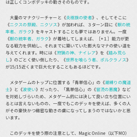
は正しくコンボデッキの動きそのものです。
大量のマナクリーチャーと《
炎樹族の使者
》、そしてそこに
《
ニクスの祭殿、ニクソス
》が加われば、３ターン目に《
獣の統
率者、ガラク
》をキャストすることも夢ではありません。一度
《
獣の統率者、ガラク
》が着地してしまえば、［+１］能力が更
なる戦力を供給し、それまでに築いていた膨大なマナの使い道を
与えてくれます。時には《
狩猟の神、ナイレア
》を《
踏み荒ら
し
》のごとく使い倒したり、《
世界を喰らう者、ポルクラノス
》
が15/15近くまで巨大化することもあるほどです。
メタゲームのトップに位置する「青単信心」の《
潮縛りの魔道
士
》と《
波使い
》だったり、「黒単信心」の《
冒涜の悪魔
》など
を対処しづらいため、メタゲーム的には決して良い立ち位置にい
るとは言えないものの、一度でもこのデッキを使えば、多くの人
がその豪快かつ緻密な動きの虜になってしまうのではないかと思
います。
このデッキを使う際の注意として、Magic Online（以下MO）