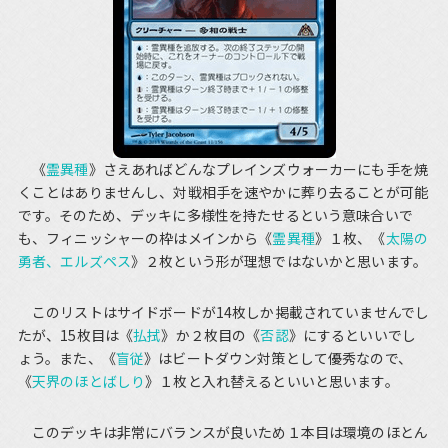
《
霊異種
》さえあればどんなプレインズウォーカーにも手を焼
くことはありませんし、対戦相手を速やかに葬り去ることが可能
です。そのため、デッキに多様性を持たせるという意味合いで
も、フィニッシャーの枠はメインから《
霊異種
》１枚、《
太陽の
勇者、エルズペス
》２枚という形が理想ではないかと思います。
このリストはサイドボードが14枚しか掲載されていませんでし
たが、15枚目は《
払拭
》か２枚目の《
否認
》にするといいでし
ょう。また、《
盲従
》はビートダウン対策として優秀なので、
《
天界のほとばしり
》１枚と入れ替えるといいと思います。
このデッキは非常にバランスが良いため１本目は環境のほとん