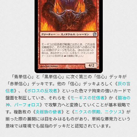
「青単信心」と「黒単信心」に次ぐ第三の「信心」デッキが
「赤単信心」デッキです。他の「信心」デッキよろしく《
灰の盲
信者
》、《
ボロスの反攻者
》といった色マナ拘束の強いカードで
盤面を制圧していき、それらを《
モーギスの狂信者
》か《
鍛冶の
神、パーフォロス
》で攻撃力へと変換していくことが基本戦略で
す。複数枚の《
炎樹族の使者
》と《
ニクスの祭殿、ニクソス
》が
揃った際の展開には目をみはるものがあり、単純な爆発力という
意味では環境でも屈指のデッキだと認知されています。