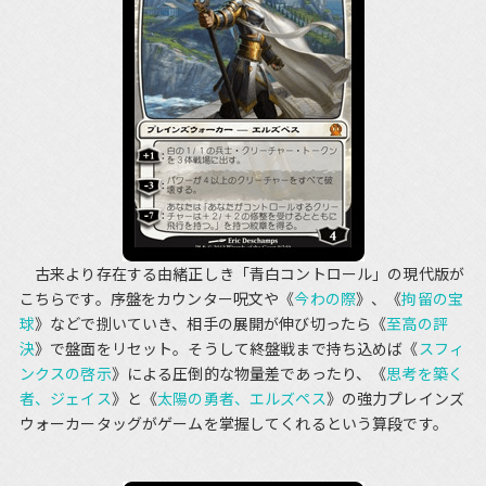
古来より存在する由緒正しき「青白コントロール」の現代版が
こちらです。序盤をカウンター呪文や《
今わの際
》、《
拘留の宝
球
》などで捌いていき、相手の展開が伸び切ったら《
至高の評
決
》で盤面をリセット。そうして終盤戦まで持ち込めば《
スフィ
ンクスの啓示
》による圧倒的な物量差であったり、《
思考を築く
者、ジェイス
》と《
太陽の勇者、エルズペス
》の強力プレインズ
ウォーカータッグがゲームを掌握してくれるという算段です。