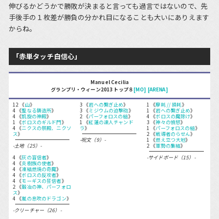
伸びるかどうかで勝敗が決まると言っても過言ではないので、先
手後手の１枚差が勝負の分かれ目になることも大いにありえます
からね。
「赤単タッチ白信心」
Manuel Cecilia
グランプリ・ウィーン2013 トップ８
[MO]
[ARENA]
12 《
山
》
3 《
岩への繋ぎ止め
》
1 《
摩耗 // 損耗
》
4 《
聖なる鋳造所
》
3 《
ミジウムの迫撃砲
》
1 《
岩への繋ぎ止め
》
4 《
凱旋の神殿
》
2 《
パーフォロスの槌
》
4 《
ボロスの魔除け
》
1 《
ボロスのギルド門
》
1 《
紅蓮の達人チャンド
3 《
神々の憤怒
》
4 《
ニクスの祭殿、ニクソ
ラ
》
1 《
パーフォロスの槌
》
ス
》
2 《
戦導者のらせん
》
-呪文（9）-
1 《
燃え立つ大地
》
-土地（25）-
2 《
軍勢の集結
》
4 《
灰の盲信者
》
-サイドボード（15）-
4 《
炎樹族の使者
》
4 《
凍結燃焼の奇魔
》
4 《
ボロスの反攻者
》
4 《
モーギスの狂信者
》
2 《
鍛冶の神、パーフォロ
ス
》
4 《
嵐の息吹のドラゴン
》
-クリーチャー（26）-