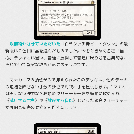
以前紹介させていただいた
「白単タッチ赤ビートダウン」の最
新版は２色目に黒を選んだものでした。今をときめく各種「信
心」デッキとは違い、普通に展開して普通に殴りきる古典的な、
それでいて堅実な攻めが魅力のデッキです。
マナカーブの頂点が３で抑えられたこのデッキは、他のデッキ
の追随を許さない手数の多さで対戦相手を圧倒します。1マナと
は思えない強力な３種類のクリーチャー陣を筆頭に攻め入り、
《
威圧する君主
》や《
放逐する僧侶
》といった優良クリーチャー
が展開と妨害の両立をも可能にします。