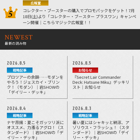
広報室
コレクター・ブースターの購入でプロモパックをゲット！7月
18日(土)より「コレクター・ブースター プラスワン」キャンペ
ーン開催｜こちらマジック広報室！！
NEWEST
最新の読み物
2026.8.5
2026.8.5
戦略記事
お知らせ
プロツアーの余韻……モダンを
『Secret Lair Commander
やろう！ジェスカイ・ブリン
Deck: Hatsune Miku』デッキリ
ク！（モダン）｜岩SHOWの
スト｜お知らせ
「デイリー・デッキ」
2026.8.4
2026.8.3
戦略記事
戦略記事
ナヤ昂揚：夏こそガッツリ派に
暑い夏にはシャキッと納涼、ア
オススメ、力漲るアグロ！（ス
ゾリウス・フラッシュ！（スタ
タンダード）｜岩SHOWの「デ
ンダード）｜岩SHOWの「デイ
イリー・デッキ」
リー・デッキ」