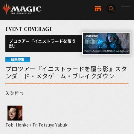
EVENT COVERAGE
プロツアー『イニストラードを覆う
影』
戦略記事
プロツアー『イニストラードを覆う影』スタ
ンダード・メタゲーム・ブレイクダウン
矢吹 哲也
Tobi Henke / Tr. Tetsuya Yabuki