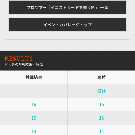
プロツアー『イニストラードを覆う影』 一覧
イベントカバレージトップ
RESULTS
本大会の対戦結果・順位
対戦結果
順位
最終
16
16
15
15
14
14