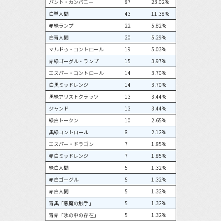
バント・カンパニー
87
23.02%
白単人間
43
11.38%
赤緑ランプ
22
5.82%
白青人間
20
5.29%
マルドゥ・コントロール
19
5.03%
赤緑ゴーグル・ランプ
15
3.97%
エスパー・コントロール
14
3.70%
白黒ミッドレンジ
14
3.70%
黒緑アリストクラッツ
13
3.44%
ジャンド
13
3.44%
緑白トークン
10
2.65%
黒緑コントロール
8
2.12%
エスパー・ドラゴン
7
1.85%
赤白ミッドレンジ
7
1.85%
緑白人間
5
1.32%
赤白ゴーグル
5
1.32%
赤白人間
5
1.32%
青黒「悪魔の触手」
5
1.32%
青赤「氷の中の存在」
5
1.32%