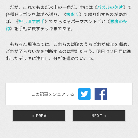
だが、これでもまだ氷山の一角だ。中には《
パズルの欠片
》で
各種ドラゴンを墓地へ送り、《
末永く
》で繰り出すものがあれ
ば、《
押し潰す触手
》であらゆるパーマネントごと《
悪魔の契
約
》を手札に戻すデッキまである。
もちろん現時点では、これらの戦略のうちどれが成功を収め、
どれが至らないかを判断するのは早計だろう。明日は２日目に進
出したデッキに注目し、分析を進めていこう。
この記事をシェアする
PREV
NEXT