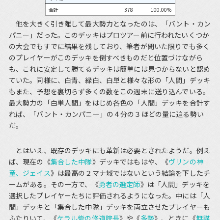
合計
378
100.00%
他を大きく引き離して最大勢力となったのは、「バント・カン
パニー」だった。このデッキはプロツアー前に行われたいくつか
の大会でもすでに結果を残しており、筆者が聞いた限りでも多く
のプレイヤーがこのデッキを倒すべきものだと位置づけながら
も、これに安定して勝てるデッキは簡単には見つからないと認め
ていた。同様に、白青、緑白、白単と様々な形の「人間」デッキ
もまた、予想を裏切らず多くの数をこの週末に送り込んでいる。
最大勢力の「白単人間」をはじめ各色の「人間」デッキを合計す
れば、「バント・カンパニー」の４分の３ほどの量に迫る勢い
だ。
とはいえ、既存のデッキにも革新は必要とされたようだ。例え
ば、現在の《
集合した中隊
》デッキではもはや、《
ヴリンの神
童、ジェイス
》は最高の２マナ域ではないという結論を下したチ
ームがある。その一方で、《
勇者の選定師
》は「人間」デッキを
選択したプレイヤーたちに評価されるようになった。中には「人
間」デッキと「集合した中隊」デッキを両立させたプレイヤーも
ふたりいて、《
ケラル砦の修道院長
》や《
多勢
》、ときに《
無謀