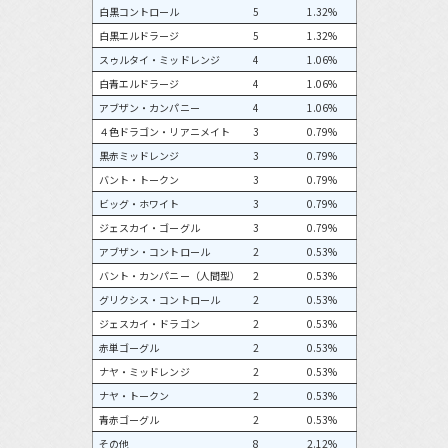
白黒コントロール
5
1.32%
白黒エルドラージ
5
1.32%
スゥルタイ・ミッドレンジ
4
1.06%
白青エルドラージ
4
1.06%
アブザン・カンパニー
4
1.06%
４色ドラゴン・リアニメイト
3
0.79%
黒赤ミッドレンジ
3
0.79%
バント・トークン
3
0.79%
ビッグ・ホワイト
3
0.79%
ジェスカイ・ゴーグル
3
0.79%
アブザン・コントロール
2
0.53%
バント・カンパニー（人間型）
2
0.53%
グリクシス・コントロール
2
0.53%
ジェスカイ・ドラゴン
2
0.53%
赤単ゴーグル
2
0.53%
ナヤ・ミッドレンジ
2
0.53%
ナヤ・トークン
2
0.53%
青赤ゴーグル
2
0.53%
その他
8
2.12%