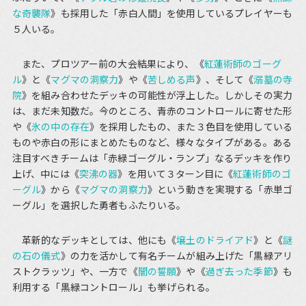
な奇襲隊
》も採用した「赤白人間」を使用しているプレイヤーも
５人いる。
また、プロツアー前の大会結果により、《
紅蓮術師のゴーグ
ル
》と《
マグマの洞察力
》や《
苦しめる声
》、そして《
溺墓の寺
院
》を組み合わせたデッキの可能性が浮上した。しかしその実力
は、まだ未知数だ。今のところ、青赤のコントロールに寄せた形
や《
氷の中の存在
》を採用したもの、また３色目を使用している
ものや赤白の形にまとめたものなど、様々なタイプがある。ある
注目すべきチームは「赤緑ゴーグル・ランプ」なるデッキを作り
上げ、中には《
突沸の器
》を用いて３ターン目に《
紅蓮術師のゴ
ーグル
》から《
マグマの洞察力
》という動きを実現する「赤単ゴ
ーグル」を選択した勇者もふたりいる。
革新的なデッキとしては、他にも《
壌土のドライアド
》と《
謎
の石の儀式
》の力を活かして有名チームが組み上げた「黒緑アリ
ストクラッツ」や、一方で《
闇の誓願
》や《
過ぎ去った季節
》も
利用する「黒緑コントロール」も挙げられる。