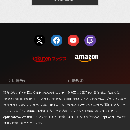
利用規約
行動規範
プライバシーポリシー
カスタマーサポート
私たちのサイトを正しく機能させセッションデータを正しく匿名化するために、私たちは
necessary cookieを使用しています。necessary cookieのオプトアウト設定は、ブラウザの設定
ファンコンテンツ・ポリシー
個人情報の販売や共有を許可し
から行ってください。また、お客さま１人１人に合ったコンテンツや広告をご提供したり、ソ
ない
ーシャルメディアの機能を配信したり、ウェブのトラフィックを解析したりするために、
optional cookieも使用しています 「はい、同意します」をクリックすると、optional Cookieの
COOKIE
プレスリリース
使用に同意したものとします。
会社情報
お問い合わせ