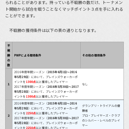
られることがあります。持っている不戦勝の数だけ、トーナメン
ト開始から試合を戦うことなくマッチポイント３点を手に入れる
ことができます。
不戦勝の獲得条件は以下の表の通りとなります。
不
戦
勝
PWPによる取得条件
その他の取得条件
の
数
2016年度年間シーズン（
2015年6月1日～2016
年5月29日
）において、プレインズウォーカーポ
イントを
1300点
以上獲得したプレイヤー
１
なし
2017年度年間シーズン（
2016年5月30日～2017
年5月28日
）において、プレインズウォーカーポ
イントを
1300点
以上獲得したプレイヤー
2016年度年間シーズン（
2015年6月1日～2016
グランプリ・トライアルの優
年5月29日
）において、プレインズウォーカーポ
勝者
イントを
2250点
以上獲得したプレイヤー
２
プロ・プレイヤーズ・クラブ
2017年度年間シーズン（
2016年5月30日～2017
のシルバー・レベルのプレイ
年5月28日
）において、プレインズウォーカーポ
ヤー
イントを
2250点
以上獲得したプレイヤー