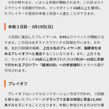
それが終わると、いよいよ本戦が開始されます。この日はスイ
スラウンド９回戦が行われ、マッチポイント
18点
以上を獲得し
たプレイヤーが翌日の本戦２日目へと進むことができます。
本戦２日目―3月19日(日)
２日目に進出したプレイヤーは、
9:00
よりイベントが開始とな
ります。この日はまずスイスラウンド６回戦を行います。その
後、合計15回戦の結果、
上位８名のプレイヤーが、優勝者を決
めるプレイオフへと進出
することになります。また、上位８名
と、マッチポイント
39点
以上獲得された方は
7月28～30日に京都
で行われるプロツアー『破滅の刻』への参加権利
とトラベル賞が
付与されます。
プレイオフ
プレイオフはシングルエリミネーション方式で行われ、３回戦
を勝ち抜いたプレイヤーが
グランプリ王者の栄冠と賞金10,000
米ドル
を手にすることとなります。本戦に参加される方はぜひ優