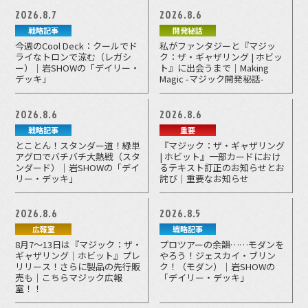
2026.8.7
2026.8.6
戦略記事
開発秘話
今週のCool Deck：クールでド
私がファンタジーと『マジッ
ライなトロンで涼む（レガシ
ク：ザ・ギャザリング | ホビッ
ー）｜岩SHOWの「デイリー・
ト』に出会うまで｜Making
デッキ」
Magic -マジック開発秘話-
2026.8.6
2026.8.6
戦略記事
重要
とことん！スタンダー道！緑単
『マジック：ザ・ギャザリング
アグロでバチバチ大熱戦（スタ
| ホビット』一部カードにおけ
ンダード）｜岩SHOWの「デイ
るテキスト訂正のお知らせとお
リー・デッキ」
詫び｜重要なお知らせ
2026.8.6
2026.8.5
広報室
戦略記事
8月7～13日は『マジック：ザ・
プロツアーの余韻……モダンを
ギャザリング｜ホビット』プレ
やろう！ジェスカイ・ブリン
リリース！さらに製品の先行販
ク！（モダン）｜岩SHOWの
売も｜こちらマジック広報
「デイリー・デッキ」
室！！