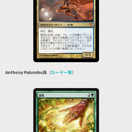
Anthony Palumbo氏
（
カード一覧
）