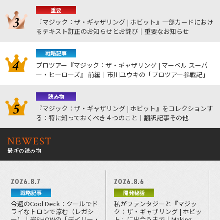
重要
『マジック：ザ・ギャザリング | ホビット』一部カードにおけ
るテキスト訂正のお知らせとお詫び｜重要なお知らせ
戦略記事
プロツアー『マジック：ザ・ギャザリング | マーベル スーパ
ー・ヒーローズ』 前編｜市川ユウキの「プロツアー参戦記」
読み物
『マジック：ザ・ギャザリング | ホビット』をコレクションす
る：特に知っておくべき４つのこと｜翻訳記事その他
NEWEST
最新の読み物
2026.8.7
2026.8.6
戦略記事
開発秘話
今週のCool Deck：クールでド
私がファンタジーと『マジッ
ライなトロンで涼む（レガシ
ク：ザ・ギャザリング | ホビッ
ー）｜岩SHOWの「デイリー・
ト』に出会うまで｜Making