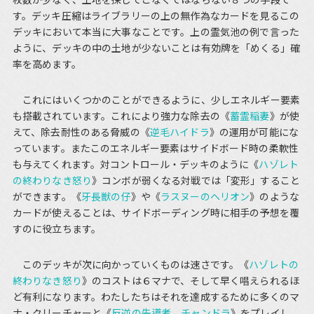
す。デッキ圧縮はライブラリーの上の無作為なカードを見るこの
デッキにおいて本当に大事なことです。上の霊気池の例で言った
ように、デッキの中の土地が少ないことは有効牌を「めくる」確
率を高めます。
これにはいくつかのことができるように、少しエネルギー要素
も搭載されています。これにより強力な除去の《
蓄霊稲妻
》が使
えて、除去耐性のある脅威の《
逆毛ハイドラ
》の運用が可能にな
っています。またこのエネルギー要素はサイドボード時の柔軟性
も与えてくれます。対コントロール・デッキのように《
ハゾレト
の終わりなき怒り
》コンボが弱くなる対戦では「変形」すること
ができます。《
牙長獣の仔
》や《
ラスヌーのヘリオン
》のような
カードが使えることは、サイドボーディング時に相手の予想を覆
すのに役立ちます。
このデッキが次に向かっていくものは速さです。《
ハゾレトの
終わりなき怒り
》のコストは６マナで、そして早く唱えられるほ
ど有利になります。わたしたちはそれを達成するために多くのマ
ナ・クリーチャーと《
反逆の先導者、チャンドラ
》をプレイし、