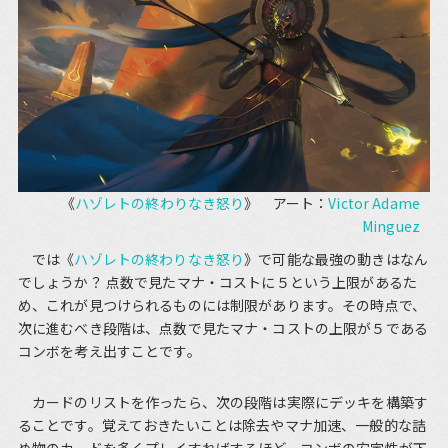
《
ハゾレトの終わりなき怒り
》 アート：
Victor Adame
Minguez
では《
ハゾレトの終わりなき怒り
》で可能な最強の動きはなん
でしょうか？ 点数で見たマナ・コストに５という上限があるた
め、これが見つけられるものには制限があります。その時点で、
次に進むべき段階は、点数で見たマナ・コストの上限が５である
コンボを考え出すことです。
カードのリストを作ったら、次の段階は実際にデッキを構築す
ることです。覚えておきたいことは除去やマナ加速、一般的な詰