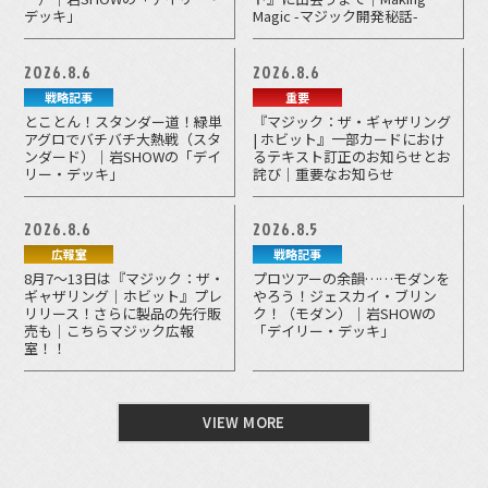
デッキ」
Magic -マジック開発秘話-
2026.8.6
2026.8.6
戦略記事
重要
とことん！スタンダー道！緑単
『マジック：ザ・ギャザリング
アグロでバチバチ大熱戦（スタ
| ホビット』一部カードにおけ
ンダード）｜岩SHOWの「デイ
るテキスト訂正のお知らせとお
リー・デッキ」
詫び｜重要なお知らせ
2026.8.6
2026.8.5
広報室
戦略記事
8月7～13日は『マジック：ザ・
プロツアーの余韻……モダンを
ギャザリング｜ホビット』プレ
やろう！ジェスカイ・ブリン
リリース！さらに製品の先行販
ク！（モダン）｜岩SHOWの
売も｜こちらマジック広報
「デイリー・デッキ」
室！！
VIEW MORE