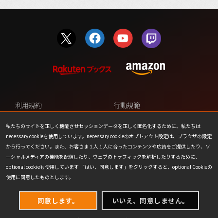
利用規約
行動規範
プライバシーポリシー
カスタマーサポート
私たちのサイトを正しく機能させセッションデータを正しく匿名化するために、私たちは
necessary cookieを使用しています。necessary cookieのオプトアウト設定は、ブラウザの設定
ファンコンテンツ・ポリシー
個人情報の販売や共有を許可し
から行ってください。また、お客さま１人１人に合ったコンテンツや広告をご提供したり、ソ
ない
ーシャルメディアの機能を配信したり、ウェブのトラフィックを解析したりするために、
optional cookieも使用しています 「はい、同意します」をクリックすると、optional Cookieの
COOKIE
プレスリリース
使用に同意したものとします。
会社情報
お問い合わせ
同意します。
いいえ、同意しません。