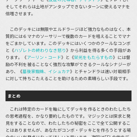
そしてそれらは土地がアンタップできないターンに使えるマナを
倍増させます。
このデッキには無限やエルドラージほど強力なものはなく、本
質的には６マナのソーサリーで複数のカードを唱えることでマナ
をごまかしています。このデッキにはいくつかのクールなコンボ
と《
ハゾレトの終わりなき怒り
》から利益を得る多くの手段があ
ります。《
アーリン・コード
》と《
栄光をもたらすもの
》には督
励の不利を被ることなく強烈な攻撃ができるクールなシナジーが
あり、《
墓後家蜘蛛、イシュカナ
》とチャンドラは速い対戦相手
に対して持ちこたえることを助けるための素晴らしい手段です。
まとめ
これは特定のカードを軸にしてデッキを作るときのわたしたち
の思考過程を、かなり要約したものです。マジックとは探求と発
見をすることなので、わたしたちの秘密をここで全て公開するこ
とはありませんが、あなたがコンボ・デッキとを作ろうとする場