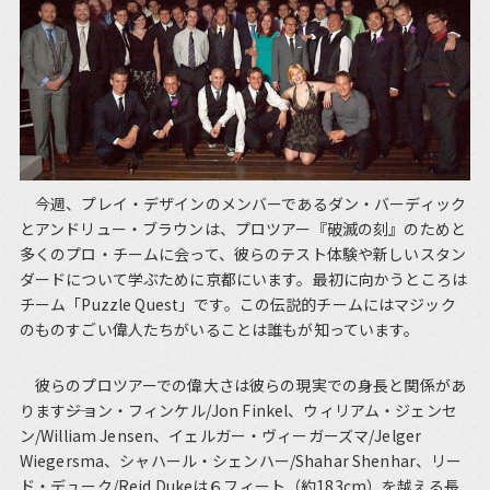
今週、プレイ・デザインのメンバーであるダン・バーディック
とアンドリュー・ブラウンは、プロツアー『破滅の刻』のためと
多くのプロ・チームに会って、彼らのテスト体験や新しいスタン
ダードについて学ぶために京都にいます。最初に向かうところは
チーム「Puzzle Quest」です。この伝説的チームにはマジック
のものすごい偉人たちがいることは誰もが知っています。
彼らのプロツアーでの偉大さは彼らの現実での身長と関係があ
ります――ジョン・フィンケル/Jon Finkel、ウィリアム・ジェンセ
ン/William Jensen、イェルガー・ヴィーガーズマ/Jelger
Wiegersma、シャハール・シェンハー/Shahar Shenhar、リー
ド・デューク/Reid Dukeは６フィート（約183cm）を越える長