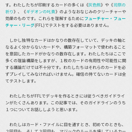
す。わたしたちが印刷するカードの多くは《
灰色熊
》や《
司祭の
祈り
》、《
ギデオンの叱責
》のようなおなじみのクリーチャーや
効果のものです。これらを理解するために
フューチャー・フュー
チャー・リーグ
(FFL)でテストをする必要はありません。
しかし独特なカードはかなりの数存在していて、デッキの軸と
なるよく分からないカードや、構築フォーマットで使われること
を意図したカードがかなりの数存在します。わたしたちはここで
多くの理論構築をしますが、１枚のカードの有用性や可能性に関
する議論だけでは不十分です。わたしたちはそれらのカードを必
ずプレイしてみなければいけません。確信の持てないカードは全
てテストします。
わたしたちがFFLでデッキを作るときには従うべきガイドライ
ンがたくさんあります。この記事では、そのガイドラインのうち
１つについてお話ししようと思います。
わたしはカード・ファイルに目を通すとき、初めてのときも、
２回目も、そして３回目も、マジックのルールを壊しているカー