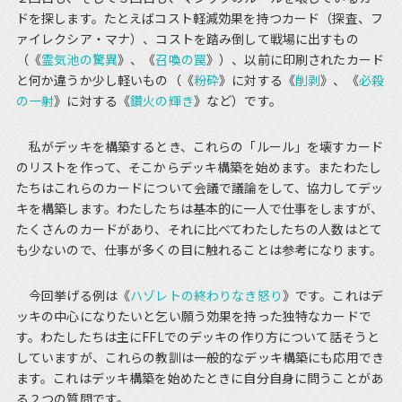
ドを探します。たとえばコスト軽減効果を持つカード（探査、フ
ァイレクシア・マナ）、コストを踏み倒して戦場に出すもの
（《
霊気池の驚異
》、《
召喚の罠
》）、以前に印刷されたカード
と何か違うか少し軽いもの（《
粉砕
》に対する《
削剥
》、《
必殺
の一射
》に対する《
鑽火の輝き
》など）です。
私がデッキを構築するとき、これらの「ルール」を壊すカード
のリストを作って、そこからデッキ構築を始めます。またわたし
たちはこれらのカードについて会議で議論をして、協力してデッ
キを構築します。わたしたちは基本的に一人で仕事をしますが、
たくさんのカードがあり、それに比べてわたしたちの人数はとて
も少ないので、仕事が多くの目に触れることは参考になります。
今回挙げる例は《
ハゾレトの終わりなき怒り
》です。これはデ
ッキの中心になりたいと乞い願う効果を持った独特なカードで
す。わたしたちは主にFFLでのデッキの作り方について話そうと
していますが、これらの教訓は一般的なデッキ構築にも応用でき
ます。これはデッキ構築を始めたときに自分自身に問うことがあ
る２つの質問です。