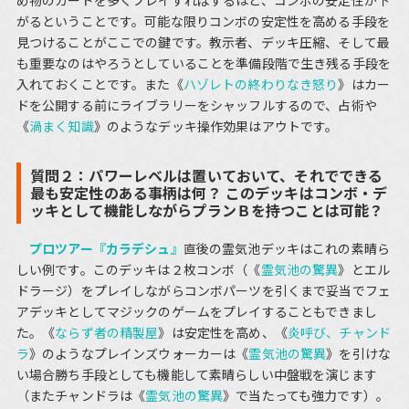
め物のカードを多くプレイすればするほど、コンボの安定性が下
がるということです。可能な限りコンボの安定性を高める手段を
見つけることがここでの鍵です。教示者、デッキ圧縮、そして最
も重要なのはやろうとしていることを準備段階で生き残る手段を
入れておくことです。また《
ハゾレトの終わりなき怒り
》はカー
ドを公開する前にライブラリーをシャッフルするので、占術や
《
渦まく知識
》のようなデッキ操作効果はアウトです。
質問２：パワーレベルは置いておいて、それでできる
最も安定性のある事柄は何？ このデッキはコンボ・デ
ッキとして機能しながらプランＢを持つことは可能？
プロツアー『カラデシュ』
直後の霊気池デッキはこれの素晴ら
しい例です。このデッキは２枚コンボ（《
霊気池の驚異
》とエル
ドラージ）をプレイしながらコンボパーツを引くまで妥当でフェ
アデッキとしてマジックのゲームをプレイすることもできまし
た。《
ならず者の精製屋
》は安定性を高め、《
炎呼び、チャンド
ラ
》のようなプレインズウォーカーは《
霊気池の驚異
》を引けな
い場合勝ち手段としても機能して素晴らしい中盤戦を演じます
（またチャンドラは《
霊気池の驚異
》で当たっても強力です）。