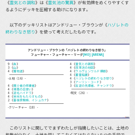
《
霊気との調和
》は《
霊気池の驚異
》が有効牌をめくりやすくす
るようにデッキを圧縮する助けになります。
以下のデッキリストはアンドリュー・ブラウンが《
ハゾレトの
終わりなき怒り
》を使って考えだしたものです。
アンドリュー・ブラウンの「ハゾレトの終わりなき怒り」
フューチャー・フューチャー・リーグ
[MO]
[ARENA]
9 《
森
》
4 《
霊気との調和
》
3 《
山
》
4 《
改革派の地図
》
4 《
獲物道
》
4 《
ウルヴェンワルド横断
》
4 《
蓄霊稲妻
》
-土地（16）-
4 《
ハゾレトの終わりなき怒り
》
3 《
アーリン・コード
》
4 《
媒介者の修練者
》
3 《
反逆の先導者、チャンドラ
》
4 《
導路の召使い
》
4 《
逆毛ハイドラ
》
-呪文（26）-
4 《
栄光をもたらすもの
》
2 《
墓後家蜘蛛、イシュカナ
》
-クリーチャー（18）-
このリストに関してでまずわたしが指摘したいことは、土地の
枚数が少なく、土地を探してこなくてはならない８つの手段で