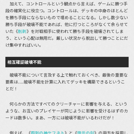
加えて、コントロールという観点から言えば、ゲームに勝つ手
段の確実化に役立つ。コントロールは、デッキの中身のほとんど
を勝ち手段にならないもので埋めることになる。しかし数少ない
勝ち手段が破壊不能であれば、他に打つところがなくて余らせて
いた《
削剥
》を対戦相手に使われて勝ち手段を破壊されてしま
う、という心配は無用だ。厳しい状況から脱出して勝つことにだ
け集中すればいい。
相互確証破壊不能
破壊不能について言及する上で触れておくべき、最後の重要な
要素は......破壊不能を計算に入れてデッキを構築できるというこ
とだ！
何らかの方法ですべてのクリーチャーに影響を与える、という
ような、お互いのプレイヤーが同じように影響を受けるはずのカ
ードは数多い。まあ、一方には破壊不能がいるわけだが！
例えば、《
周到の神ケフネト
》と《
啓示の刻
》の両方を採用し