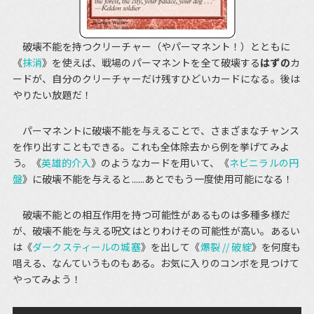
破壊不能を持つクリーチャー（やパーマネント！）とともに
《
抹消
》を使えば、戦場のパーマネントを全て破壊する
はずの
カ
ードが、自分のクリーチャーだけ残すひどいカードになる。後は
やりたい放題だ！
パーマネントに破壊不能を与えることで、さまざまなチャンス
を作り出すこともできる。これも全体除去から例を挙げてみよ
う。《
英雄的介入
》のようなカードを用いて、《
ネビニラルの円
盤
》に破壊不能を与えると......あとでもう一度使用可能になる！
破壊不能との相互作用を持つ可能性があるものは多種多様だ
が、破壊不能を与える呪文はとりわけその可能性が高い。あるい
は《
ダークスティールの城塞
》を出して《
爆裂 // 破綻
》を何度も
唱える、なんていうものもある。お気に入りのコンボを見つけて
やってみよう！