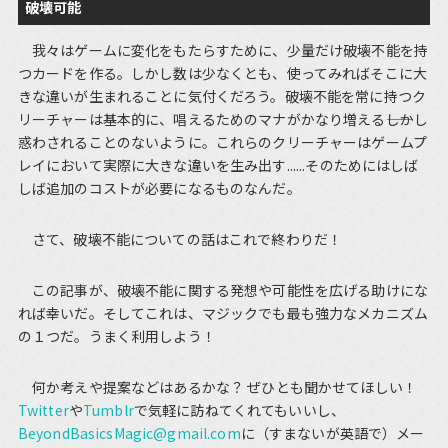
破壊可能
我々はゲームに変化をもたらすために、少量だけ破壊不能を持
つカードを作る。しかし数は少なくとも、使ってみればそこに大
きな違いが生まれることに気付くだろう。破壊不能を常に持つク
リーチャーは基本的に、唱えるためのマナがかなり増える――しかし
惑わされることのないように。これらのクリーチャーはゲームプ
レイにおいて実際に大きな違いを生み出す......そのためにはしば
しば追加のコストが必要になるものなんだ。
さて、破壊不能についての話はこれで終わりだ！
この記事が、破壊不能に関する発想や可能性を広げる助けにな
れば幸いだ。そしてこれは、マジックでも最も強力なメカニズム
の１つだ。うまく利用しよう！
何か考えや提案などはあるかな？ ぜひとも聞かせてほしい！
Twitter
や
Tumblr
で気軽に訪ねてくれてもいいし、
BeyondBasicsMagic@gmail.com
に（すまないが英語で）メー