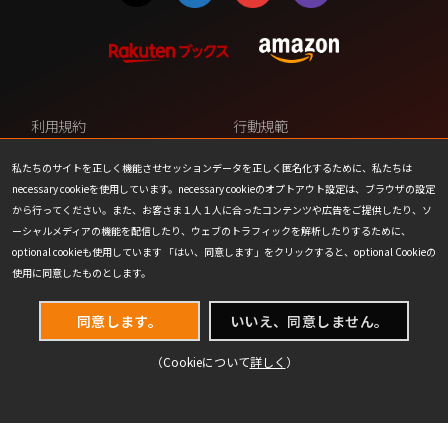
利用規約
行動規範
プライバシーポリシー
カスタマーサポート
私たちのサイトを正しく機能させセッションデータを正しく匿名化するために、私たちは
necessary cookieを使用しています。necessary cookieのオプトアウト設定は、ブラウザの設定
ファンコンテンツ・ポリシー
個人情報の販売や共有を許可し
から行ってください。また、お客さま１人１人に合ったコンテンツや広告をご提供したり、ソ
ない
ーシャルメディアの機能を配信したり、ウェブのトラフィックを解析したりするために、
optional cookieも使用しています 「はい、同意します」をクリックすると、optional Cookieの
COOKIE
プレスリリース
使用に同意したものとします。
会社情報
お問い合わせ
同意します。
いいえ、同意しません。
（Cookieについて
詳しく
）
(C) 1993-2026 Wizards of the Coast LLC,