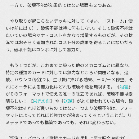
一方で、破壊不能が効果的ではない場面も２つある。
やり取りが起こらないデッキに対して（はい、「ストーム」使
いは前に出て）、破壊不能は特に何もしない。そして破壊不能は
たいていの場合マナ・コストをかなり増量するものだが、その状
況ではおそらく追加されたコスト分の成果を得ることはないだろ
う。破壊不能はコンボに対して無力だ。
もう１つだが、これまでに扱った他のメカニズムとは異なり、
特定の種類のカードに対しては無力なところが問題となる。追
放、バウンス(訳注２)、生け贄に捧げる効果、－Ｘ/－Ｘ修整、そ
れにオーラによる無力化はどれも破壊不能を無視する。《
殺害
》
がそのフォーマットで使える唯一の除去であれば、破壊不能は素
晴らしい！ 《
栄光の刻
》や《
送還
》がよく使われている場合、破
壊不能はそれほど良いものではない。つまり破壊不能は、フォー
マットによってどれほど強力かが決まってくるということだ。リ
ミテッドであっても構築であっても、それは変わらない。
（訳注２：バウンス／戦場のカードを手札に戻す呪文や能力）