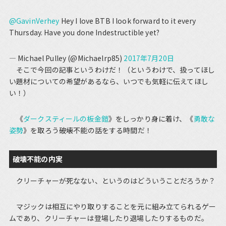
@GavinVerhey
Hey I love BTB I look forward to it every
Thursday. Have you done Indestructible yet?
— Michael Pulley (@Michaelrp85)
2017年7月20日
そこで今回の記事というわけだ！（というわけで、扱ってほし
い題材についての希望があるなら、いつでも気軽に伝えてほし
い！）
《
ダークスティールの板金鎧
》をしっかり身に着け、《
勇敢な
姿勢
》を取ろう――破壊不能の話をする時間だ！
破壊不能の内実
クリーチャーが死なない、というのはどういうことだろうか？
マジックは相互にやり取りすることを元に組み立てられるゲー
ムであり、クリーチャーは登場したり退場したりするものだ。