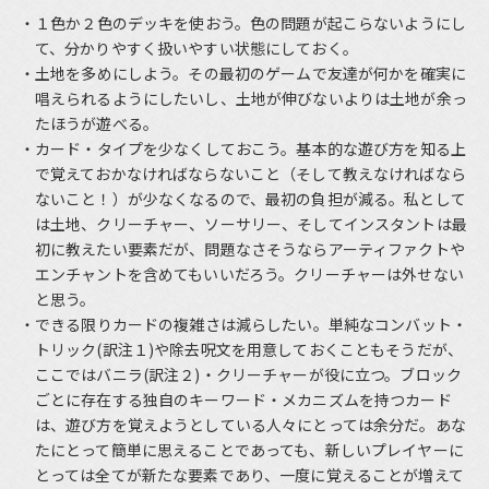
１色か２色のデッキを使おう。色の問題が起こらないようにし
て、分かりやすく扱いやすい状態にしておく。
土地を多めにしよう。その最初のゲームで友達が何かを確実に
唱えられるようにしたいし、土地が伸びないよりは土地が余っ
たほうが遊べる。
カード・タイプを少なくしておこう。基本的な遊び方を知る上
で覚えておかなければならないこと（そして教えなければなら
ないこと！）が少なくなるので、最初の負担が減る。私として
は土地、クリーチャー、ソーサリー、そしてインスタントは最
初に教えたい要素だが、問題なさそうならアーティファクトや
エンチャントを含めてもいいだろう。クリーチャーは外せない
と思う。
できる限りカードの複雑さは減らしたい。単純なコンバット・
トリック(訳注１)や除去呪文を用意しておくこともそうだが、
ここではバニラ(訳注２)・クリーチャーが役に立つ。ブロック
ごとに存在する独自のキーワード・メカニズムを持つカード
は、遊び方を覚えようとしている人々にとっては余分だ。あな
たにとって簡単に思えることであっても、新しいプレイヤーに
とっては全てが新たな要素であり、一度に覚えることが増えて