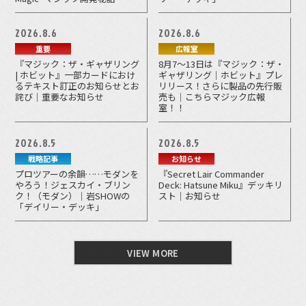
2026.8.6
2026.8.6
重要
広報室
『マジック：ザ・ギャザリング
8月7～13日は『マジック：ザ・
| ホビット』一部カードにおけ
ギャザリング｜ホビット』プレ
るテキスト訂正のお知らせとお
リリース！さらに製品の先行販
詫び｜重要なお知らせ
売も｜こちらマジック広報
室！！
2026.8.5
2026.8.5
戦略記事
お知らせ
プロツアーの余韻……モダンを
『Secret Lair Commander
やろう！ジェスカイ・ブリン
Deck: Hatsune Miku』デッキリ
ク！（モダン）｜岩SHOWの
スト｜お知らせ
「デイリー・デッキ」
VIEW MORE