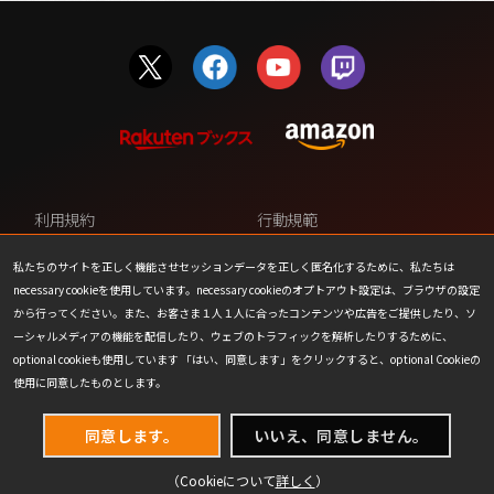
利用規約
行動規範
プライバシーポリシー
カスタマーサポート
私たちのサイトを正しく機能させセッションデータを正しく匿名化するために、私たちは
necessary cookieを使用しています。necessary cookieのオプトアウト設定は、ブラウザの設定
ファンコンテンツ・ポリシー
個人情報の販売や共有を許可し
から行ってください。また、お客さま１人１人に合ったコンテンツや広告をご提供したり、ソ
ない
ーシャルメディアの機能を配信したり、ウェブのトラフィックを解析したりするために、
optional cookieも使用しています 「はい、同意します」をクリックすると、optional Cookieの
COOKIE
プレスリリース
使用に同意したものとします。
会社情報
お問い合わせ
同意します。
いいえ、同意しません。
（Cookieについて
詳しく
）