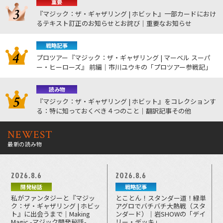
重要
『マジック：ザ・ギャザリング | ホビット』一部カードにおけ
るテキスト訂正のお知らせとお詫び｜重要なお知らせ
戦略記事
プロツアー『マジック：ザ・ギャザリング | マーベル スーパ
ー・ヒーローズ』 前編｜市川ユウキの「プロツアー参戦記」
読み物
『マジック：ザ・ギャザリング | ホビット』をコレクションす
る：特に知っておくべき４つのこと｜翻訳記事その他
NEWEST
最新の読み物
2026.8.6
2026.8.6
開発秘話
戦略記事
私がファンタジーと『マジッ
とことん！スタンダー道！緑単
ク：ザ・ギャザリング | ホビッ
アグロでバチバチ大熱戦（スタ
ト』に出会うまで｜Making
ンダード）｜岩SHOWの「デイ
Magic -マジック開発秘話-
リー・デッキ」