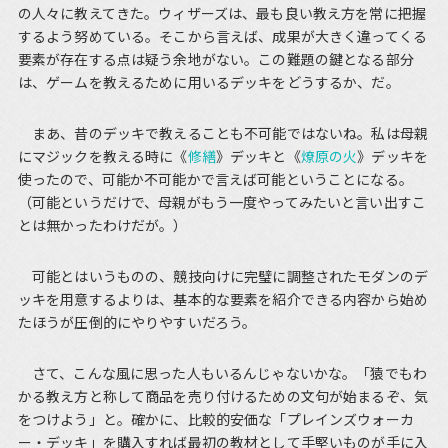
の人々に教えてきた。ウィザーズは、最も良い教え方を常に把握
するよう努めている。そこから言えば、成果が大きく違ってくる
要素が存在する点は疑う余地がない。この難題の鍵となる部分
は、ゲームを教えるために用いるデッキをどうするか、だ。
まあ、昔のデッキで教えることも不可能ではないね。私は母親
にマジックを教える時に《
修繕
》デッキと《
燎原の火
》デッキを
使ったので、可能か不可能かで言えば可能ということになる。
（可能というだけで、母親がもう一度やってみたいと言い出すこ
とは無かったわけだが。）
可能とはいうものの、競技向けに完璧に調整されたモダンのデ
ッキを用意するよりは、基本的な要素を紹介できる内容から始め
たほうが圧倒的にやりやすいだろう。
さて、こんな風に思った人もいるんじゃないかな。「猿でもわ
かる教え方と称して商品を売り付けるための文句が始まるぞ、気
をつけよう」と。確かに、比較的安価な「プレインズウォーカ
ー・デッキ」を購入すれば最初の教材として手堅いものが手に入