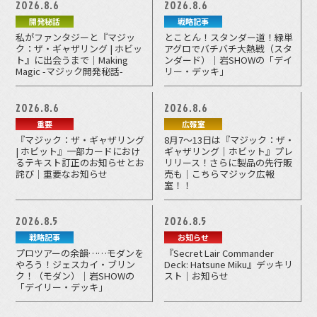
2026.8.6
2026.8.6
開発秘話
戦略記事
私がファンタジーと『マジッ
とことん！スタンダー道！緑単
ク：ザ・ギャザリング | ホビッ
アグロでバチバチ大熱戦（スタ
ト』に出会うまで｜Making
ンダード）｜岩SHOWの「デイ
Magic -マジック開発秘話-
リー・デッキ」
2026.8.6
2026.8.6
重要
広報室
『マジック：ザ・ギャザリング
8月7～13日は『マジック：ザ・
| ホビット』一部カードにおけ
ギャザリング｜ホビット』プレ
るテキスト訂正のお知らせとお
リリース！さらに製品の先行販
詫び｜重要なお知らせ
売も｜こちらマジック広報
室！！
2026.8.5
2026.8.5
戦略記事
お知らせ
プロツアーの余韻……モダンを
『Secret Lair Commander
やろう！ジェスカイ・ブリン
Deck: Hatsune Miku』デッキリ
ク！（モダン）｜岩SHOWの
スト｜お知らせ
「デイリー・デッキ」