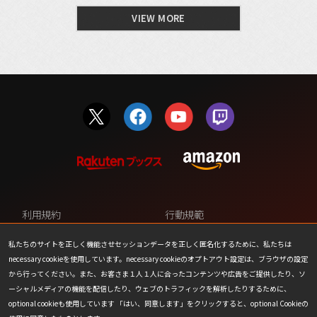
VIEW MORE
利用規約
行動規範
プライバシーポリシー
カスタマーサポート
私たちのサイトを正しく機能させセッションデータを正しく匿名化するために、私たちは
necessary cookieを使用しています。necessary cookieのオプトアウト設定は、ブラウザの設定
ファンコンテンツ・ポリシー
個人情報の販売や共有を許可し
から行ってください。また、お客さま１人１人に合ったコンテンツや広告をご提供したり、ソ
ない
ーシャルメディアの機能を配信したり、ウェブのトラフィックを解析したりするために、
optional cookieも使用しています 「はい、同意します」をクリックすると、optional Cookieの
COOKIE
プレスリリース