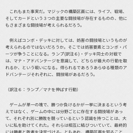
これもまた事実だ。マジックの構築区画には、ライフ、戦場、
そしてカードという３つの主要な闘技場が存在するものの、他に
もさまざまな闘技場が考えられるだろう。
例えばコンボ・デッキに対しては、妨害の闘技場というものが
考えられるのではないだろうか。そこでは妨害要素とコンボ・パ
ーツが争うことになる。ランプ(訳注６)・デッキ同士の対戦で
は、マナ・アドバンテージを意識して、どちらが最大の行動を取
れるか、という戦いになる。得られるであろうあらゆる種類のア
ドバンテージそれぞれに、闘技場があるだろう。
（訳注６：ランプ／マナを伸ばす行動）
ゲームが単一の塊で、勝つか負けるかが一挙に決まるという考
えではなく、ゲームの中には分野ごとに存在する闘技場があっ
て、それぞれ別に勝敗を競っているという認識を持つことは、大
いに私を助けてくれた。それらは相互に結びついていて、最終的
には勝者と敗者を決定づける。ともあれ、構築区画を知ること