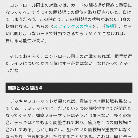
コントロール同士の対戦では、カードの闘技場が極めて重要に
なってくる。すぐにその闘技場での優位を取り戻さないと、負け
てしまうだろう。この時点で、この闘技場の状勢があなた自身の
状勢となる。こちらの《
スフィンクスの啓示
》、《
好機
》、ある
いは同じようなカードで対抗できるだろうか？ できなければ、
負ける可能性が高い。
そしておそらく、コントロール同士の対戦であれば、相手が得
たライフについてあまり気にする必要はない。なぜかって？ そ
うだな......
問題となる闘技場
デッキやフォーマットが異なれば、意識すべき闘技場も異なっ
てくる。リミテッドでは、だいたい３つの闘技場すべてが問題と
なってくるが、構築フォーマットはそうとは限らない。多くの場
合、デッキはとてもよく調整されており、焦点を１つの闘技場に
合わせてある。しかし時には、狙っていた闘技場が重要ではなく
なったり、重要度を増したりすることがある。これは、同じデッ