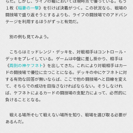
らだ。しかし、ライフの軸においては現時点で優っている。もう
１枚《
稲妻の一撃
》を引けば決着がつく。この状況なら、戦場の
闘技場で盛り返そうとするよりも、ライフの闘技場でのアドバン
テージを利用するほうがずっと有効だ。
別の例も見てみよう。
こちらはミッドレンジ・デッキを、対戦相手はコントロール・
デッキをプレイしている。ゲームは中盤に差し掛かり、相手は
《
周到の神ケフネト
》を出してきた。これにより対戦相手はカー
ドの闘技場で優位に立つことになる。デッキの中にケフネトに対
する有効な回答が無いならば、ここで他の闘技場へと目線を変え
て、そちらでの成功を目指さなければならない。そうしなけれ
ば、ケフネトによるカードの闘技場の支配力によって、必然的に
負けることとなる。
戦える場所――そして戦えない場所を知り、戦場を選び取る必要が
あるんだ。