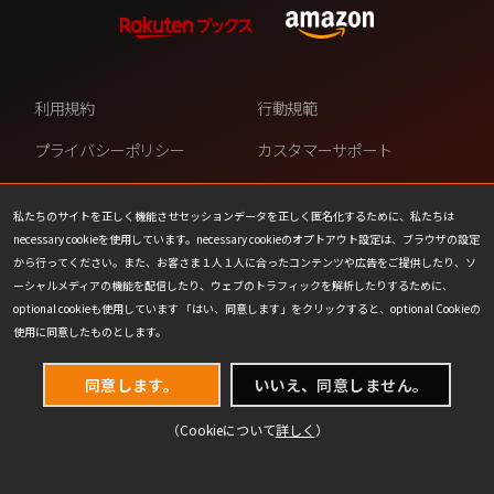
利用規約
行動規範
プライバシーポリシー
カスタマーサポート
ファンコンテンツ・ポリシー
個人情報の販売や共有を許可し
ない
私たちのサイトを正しく機能させセッションデータを正しく匿名化するために、私たちは
necessary cookieを使用しています。necessary cookieのオプトアウト設定は、ブラウザの設定
COOKIE
プレスリリース
から行ってください。また、お客さま１人１人に合ったコンテンツや広告をご提供したり、ソ
ーシャルメディアの機能を配信したり、ウェブのトラフィックを解析したりするために、
会社情報
お問い合わせ
optional cookieも使用しています 「はい、同意します」をクリックすると、optional Cookieの
使用に同意したものとします。
同意します。
いいえ、同意しません。
（Cookieについて
詳しく
）
(C) 1993-2026 Wizards of the Coast LLC,
a subsidiary of Hasbro, Inc. All Rights Reserved.