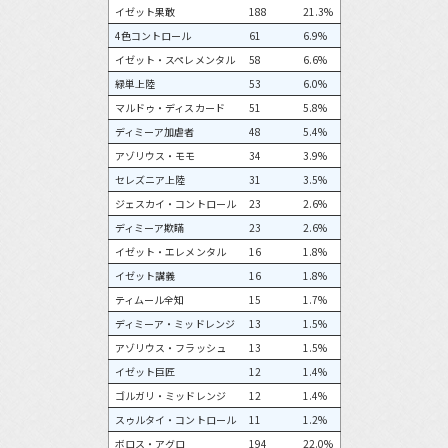
イゼット果敢
188
21.3%
4色コントロール
61
6.9%
イゼット・スペレメンタル
58
6.6%
緑単上陸
53
6.0%
マルドゥ・ディスカード
51
5.8%
ディミーア加虐者
48
5.4%
アゾリウス・モモ
34
3.9%
セレズニア上陸
31
3.5%
ジェスカイ・コントロール
23
2.6%
ディミーア欺瞞
23
2.6%
イゼット・エレメンタル
16
1.8%
イゼット講義
16
1.8%
ティムール全知
15
1.7%
ディミーア・ミッドレンジ
13
1.5%
アゾリウス・フラッシュ
13
1.5%
イゼット巨匠
12
1.4%
ゴルガリ・ミッドレンジ
12
1.4%
スゥルタイ・コントロール
11
1.2%
ボロス・アグロ
194
22.0%