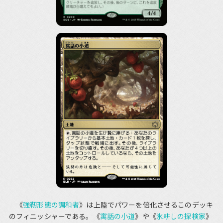
《
強靭形態の調和者
》は上陸でパワーを倍化させるこのデッキ
のフィニッシャーである。《
寓話の小道
》や《
氷耕しの探検家
》