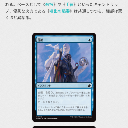
れる。ベースとして《
選択
》や《
手練
》といったキャントリッ
プ、優秀な火力である《
噴出の稲妻
》は共通しつつも、細部は驚
くほど異なる。