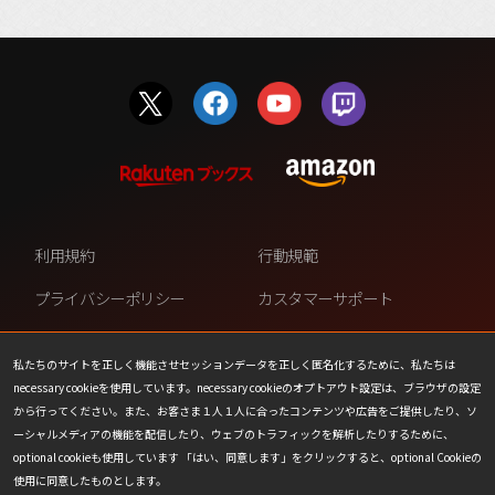
利用規約
行動規範
プライバシーポリシー
カスタマーサポート
ファンコンテンツ・ポリシー
個人情報の販売や共有を許可し
ない
私たちのサイトを正しく機能させセッションデータを正しく匿名化するために、私たちは
necessary cookieを使用しています。necessary cookieのオプトアウト設定は、ブラウザの設定
COOKIE
プレスリリース
から行ってください。また、お客さま１人１人に合ったコンテンツや広告をご提供したり、ソ
ーシャルメディアの機能を配信したり、ウェブのトラフィックを解析したりするために、
会社情報
お問い合わせ
optional cookieも使用しています 「はい、同意します」をクリックすると、optional Cookieの
使用に同意したものとします。