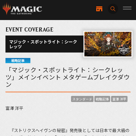
EVENT COVERAGE
マジック・スポットライト：シーク
レッツ
戦略記事
「マジック・スポットライト：シークレッ
ツ」メインイベント メタゲームブレイクダウ
ン
スタンダード
戦略記事
富澤 洋平
富澤 洋平
『ストリクスヘイヴンの秘密』発売後としては日本で最大級の