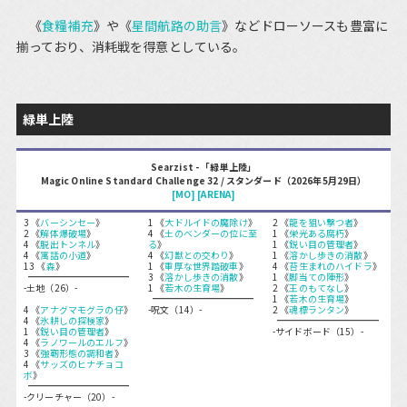
《
食糧補充
》や《
星間航路の助言
》などドローソースも豊富に
揃っており、消耗戦を得意としている。
緑単上陸
Searzist - 「緑単上陸」
Magic Online Standard Challenge 32 / スタンダード（2026年5月29日）
[MO]
[ARENA]
3 《
バーシンセー
》
1 《
大ドルイドの魔除け
》
2 《
龍を狙い撃つ者
》
2 《
解体爆破場
》
4 《
土のベンダーの位に至
1 《
栄光ある腐朽
》
4 《
脱出トンネル
》
る
》
1 《
鋭い目の管理者
》
4 《
寓話の小道
》
4 《
幻獣との交わり
》
1 《
溶かし歩きの消散
》
13 《
森
》
1 《
重厚な世界踏破車
》
4 《
苔生まれのハイドラ
》
3 《
溶かし歩きの消散
》
1 《
脚当ての陣形
》
-土地（26）-
1 《
若木の生育場
》
2 《
王のもてなし
》
1 《
若木の生育場
》
4 《
アナグマモグラの仔
》
-呪文（14）-
2 《
魂標ランタン
》
4 《
氷耕しの探検家
》
1 《
鋭い目の管理者
》
-サイドボード（15）-
4 《
ラノワールのエルフ
》
3 《
強靭形態の調和者
》
4 《
サッズのヒナチョコ
ボ
》
-クリーチャー（20）-