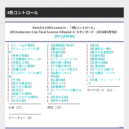
4色コントロール
Keiichiro Matsumoto - 「4色コントロール」
43Champions Cup Final Season 4 Round 3 / スタンダード（2026年5月9日）
[MO]
[ARENA]
1 《
コーリ山の僧院
》
2 《
星間航路の助言
》
1 《
無効
》
2 《
グルームレイクの境
1 《
審判の日
》
1 《
軽蔑的な一撃
》
界
》
1 《
浸食作用
》
2 《
観念の名誉教授
》
1 《
神無き祭殿
》
1 《
炎魔法
》
1 《
浸食作用
》
4 《
大図書棟の大ホール
》
2 《
フラッシュバック
》
2 《
瞬間凍結
》
3 《
神聖なる泉
》
1 《
間の悪い爆発
》
2 《
真昼の決闘
》
1 《
行き届いた書庫
》
3 《
不可避の敗北
》
2 《
紅蓮地獄
》
2 《
湧霧の村
》
4 《
ジェスカイの啓示
》
2 《
安らかなる眠り
》
1 《
マルチバースへの通り
2 《
稲妻のらせん
》
1 《
古代魔法「アルテ
道
》
2 《
喝破
》
マ」
》
1 《
平地
》
1 《
紅蓮地獄
》
1 《
司書、ワン・シー・ト
2 《
聖なる鋳造所
》
2 《
焼きつけ
》
ン
》
2 《
砕かれた聖域
》
4 《
食糧補充
》
4 《
蒸気孔
》
2 《
リバイアサンの腹のな
-サイドボード（15）-
1 《
嵐削りの海岸
》
か
》
1 《
サンビロウの境界
》
4 《
発見の石板
》
1 《
日没の道
》
1 《
傷残す批評
》
-土地（27）-
-呪文（33）-
-クリーチャー（0）-