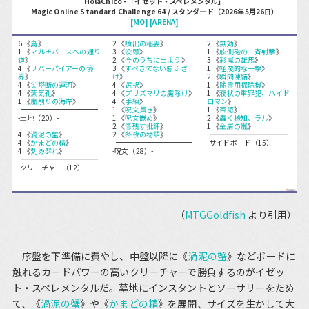
HolaChico - 「イゼット・スペレメンタル」
Magic Online Standard Challenge 64 / スタンダード（2026年5月26日）
[MO]
[ARENA]
6 《
島
》
2 《
噴出の稲妻
》
2 《
無効
》
1 《
マルチバースへの通り
3 《
没頭
》
1 《
舷側砲の一斉射撃
》
道
》
2 《
今のうちに出よう
》
3 《
彩嵐の雄馬
》
4 《
リバーパイアーの境
3 《
すべきでない悪ふざ
1 《
軽蔑的な一撃
》
界
》
け
》
2 《
瞬間凍結
》
4 《
尖塔断の運河
》
4 《
選択
》
1 《
除霊用掃除機
》
4 《
蒸気孔
》
4 《
プリズマリの魔除け
》
1 《
液状の重罪犯、ハイド
1 《
嵐削りの海岸
》
4 《
手練
》
ロマン
》
1 《
呪文貫き
》
1 《
否認
》
-土地（20）-
1 《
呪文嵌め
》
2 《
轟く機知、ラル
》
2 《
傷残す批評
》
1 《
金屑の嵐
》
4 《
渦泥の蟹
》
2 《
冬夜の物語
》
4 《
かまどの精
》
-サイドボード（15）-
4 《
刻み群れ
》
-呪文（28）-
-クリーチャー（12）-
（
MTGGoldfish
より引用）
序盤を下準備に費やし、中盤以降に《
渦泥の蟹
》などボードに
触れるカードパワーの高いクリーチャーで勝負するのがイゼッ
ト・スペレメンタルだ。墓地にインスタントとソーサリーをため
て、《
渦泥の蟹
》や《
かまどの精
》を展開、サイズを生かして大