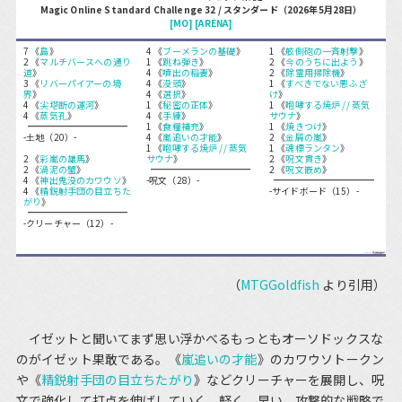
Magic Online Standard Challenge 32 / スタンダード（2026年5月28日）
[MO]
[ARENA]
7 《
島
》
4 《
ブーメランの基礎
》
1 《
舷側砲の一斉射撃
》
2 《
マルチバースへの通り
1 《
跳ね弾き
》
2 《
今のうちに出よう
》
道
》
4 《
噴出の稲妻
》
2 《
除霊用掃除機
》
3 《
リバーパイアーの境
4 《
没頭
》
1 《
すべきでない悪ふざ
界
》
4 《
選択
》
け
》
4 《
尖塔断の運河
》
1 《
秘密の正体
》
1 《
咆哮する焼炉 // 蒸気
4 《
蒸気孔
》
4 《
手練
》
サウナ
》
1 《
食糧補充
》
1 《
焼きつけ
》
-土地（20）-
4 《
嵐追いの才能
》
2 《
金屑の嵐
》
1 《
咆哮する焼炉 // 蒸気
1 《
魂標ランタン
》
2 《
彩嵐の雄馬
》
サウナ
》
2 《
呪文貫き
》
2 《
渦泥の蟹
》
2 《
呪文嵌め
》
4 《
神出鬼没のカワウソ
》
-呪文（28）-
4 《
精鋭射手団の目立ちた
-サイドボード（15）-
がり
》
-クリーチャー（12）-
（
MTGGoldfish
より引用）
イゼットと聞いてまず思い浮かべるもっともオーソドックスな
のがイゼット果敢である。《
嵐追いの才能
》のカワウソトークン
や《
精鋭射手団の目立ちたがり
》などクリーチャーを展開し、呪
文で強化して打点を伸ばしていく。軽く、早い、攻撃的な戦略で