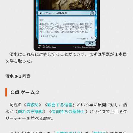
清水はこれらに対処し切ることができず、まずは阿嘉が１本目
を勝ち取った。
清水 0-1 阿嘉
Ｃ卓 ゲーム２
阿嘉の《
首絞め
》《
歓喜する信者
》という早い展開に対し、清
水が《
群れの守護獣
》《
信仰持ちの聖騎士
》とサイズで上回るク
リーチャーを並べる展開。