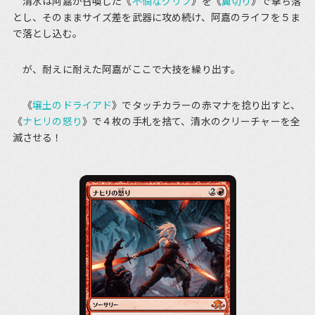
清水は阿嘉が召喚した《
不憫なグリフ
》を《
翼切り
》で撃ち落
とし、そのままサイズ差を武器に攻め続け、阿嘉のライフを５ま
で落とし込む。
が、耐えに耐えた阿嘉がここで大技を繰り出す。
《
壌土のドライアド
》でタッチカラーの赤マナを捻り出すと、
《
ナヒリの怒り
》で４枚の手札を捨て、清水のクリーチャーを全
滅させる！