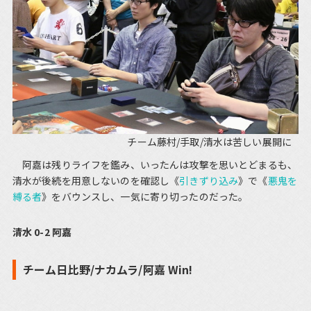
チーム藤村/手取/清水は苦しい展開に
阿嘉は残りライフを鑑み、いったんは攻撃を思いとどまるも、
清水が後続を用意しないのを確認し《
引きずり込み
》で《
悪鬼を
縛る者
》をバウンスし、一気に寄り切ったのだった。
清水 0-2 阿嘉
チーム日比野/ナカムラ/阿嘉 Win!