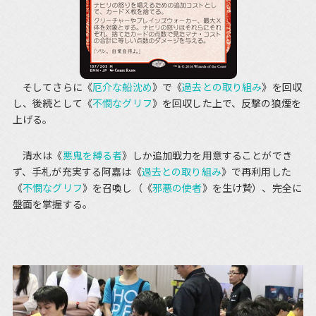
そしてさらに《
厄介な船沈め
》で《
過去との取り組み
》を回収
し、後続として《
不憫なグリフ
》を回収した上で、反撃の狼煙を
上げる。
清水は《
悪鬼を縛る者
》しか追加戦力を用意することができ
ず、手札が充実する阿嘉は《
過去との取り組み
》で再利用した
《
不憫なグリフ
》を召喚し（《
邪悪の使者
》を生け贄）、完全に
盤面を掌握する。