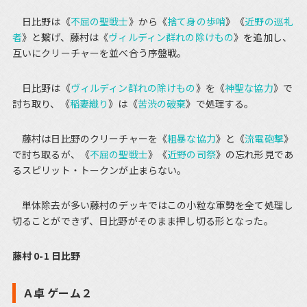
日比野は《
不屈の聖戦士
》から《
捨て身の歩哨
》《
近野の巡礼
者
》と繋げ、藤村は《
ヴィルディン群れの除けもの
》を追加し、
互いにクリーチャーを並べ合う序盤戦。
日比野は《
ヴィルディン群れの除けもの
》を《
神聖な協力
》で
討ち取り、《
稲妻織り
》は《
苦渋の破棄
》で処理する。
藤村は日比野のクリーチャーを《
粗暴な協力
》と《
流電砲撃
》
で討ち取るが、《
不屈の聖戦士
》《
近野の司祭
》の忘れ形見であ
るスピリット・トークンが止まらない。
単体除去が多い藤村のデッキではこの小粒な軍勢を全て処理し
切ることができず、日比野がそのまま押し切る形となった。
藤村 0-1 日比野
Ａ卓 ゲーム２