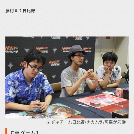
藤村 0-2 日比野
まずはチーム日比野/ナカムラ/阿嘉が先勝
Ｃ卓 ゲーム１