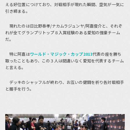
える好位置につけており、対戦相手が現れた瞬間、空気が一気に
引き締まる。
現れたのは日比野泰孝/ナカムラジュンヤ/阿嘉俊介と、それぞ
れが全てグランプリトップ８入賞経験のある愛知の強豪チーム
だ。
特に阿嘉は
ワールド・マジック・カップ2013
代表の座を勝ち
取ったこともあり、この３人は間違いなく愛知を代表するチーム
と言える。
デッキのシャッフルが終わり、お互いの健闘を祈り各対戦相手
と握手を行う。