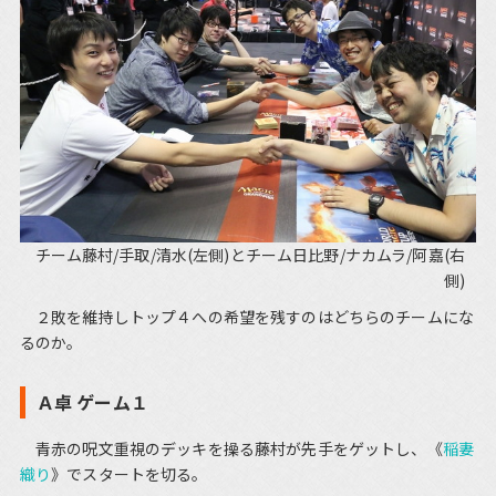
チーム藤村/手取/清水(左側)とチーム日比野/ナカムラ/阿嘉(右
側)
２敗を維持しトップ４への希望を残すのはどちらのチームにな
るのか。
Ａ卓 ゲーム１
青赤の呪文重視のデッキを操る藤村が先手をゲットし、《
稲妻
織り
》でスタートを切る。