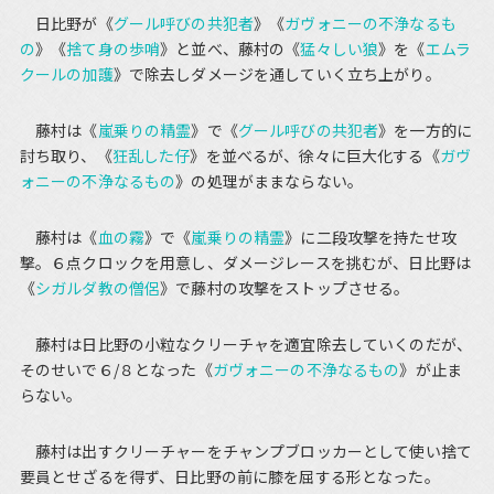
日比野が《
グール呼びの共犯者
》《
ガヴォニーの不浄なるも
の
》《
捨て身の歩哨
》と並べ、藤村の《
猛々しい狼
》を《
エムラ
クールの加護
》で除去しダメージを通していく立ち上がり。
藤村は《
嵐乗りの精霊
》で《
グール呼びの共犯者
》を一方的に
討ち取り、《
狂乱した仔
》を並べるが、徐々に巨大化する《
ガヴ
ォニーの不浄なるもの
》の処理がままならない。
藤村は《
血の霧
》で《
嵐乗りの精霊
》に二段攻撃を持たせ攻
撃。６点クロックを用意し、ダメージレースを挑むが、日比野は
《
シガルダ教の僧侶
》で藤村の攻撃をストップさせる。
藤村は日比野の小粒なクリーチャを適宜除去していくのだが、
そのせいで６/８となった《
ガヴォニーの不浄なるもの
》が止ま
らない。
藤村は出すクリーチャーをチャンプブロッカーとして使い捨て
要員とせざるを得ず、日比野の前に膝を屈する形となった。