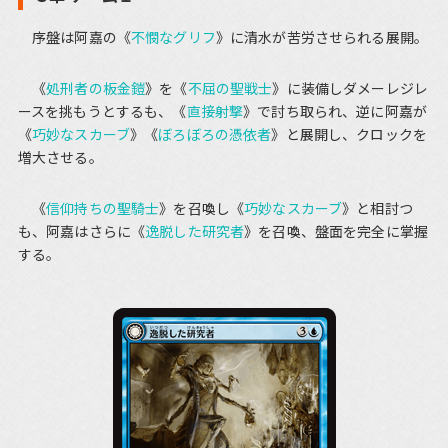
序盤は阿嘉の《
不憫なグリフ
》に清水が苦労させられる展開。
《
処刑者の板金鎧
》を《
不屈の聖戦士
》に装備しダメーレジレ
ースを挑もうとするも、《
直接射撃
》で討ち取られ、逆に阿嘉が
《
巧妙なスカーブ
》《
ぼろぼろの憑依者
》と展開し、クロックを
増大させる。
《
信仰持ちの聖騎士
》を召喚し《
巧妙なスカーブ
》と相討つ
も、阿嘉はさらに《
逸脱した研究者
》を召喚、盤面を完全に掌握
する。