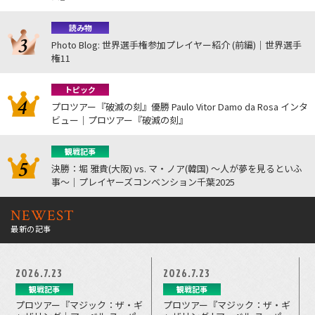
読み物
Photo Blog: 世界選手権参加プレイヤー紹介 (前編)｜世界選手
権11
トピック
プロツアー『破滅の刻』優勝 Paulo Vitor Damo da Rosa インタ
ビュー｜プロツアー『破滅の刻』
観戦記事
決勝：堀 雅貴(大阪) vs. マ・ノア(韓国) ～人が夢を見るといふ
事～｜プレイヤーズコンベンション千葉2025
NEWEST
最新の記事
2026.7.23
2026.7.23
観戦記事
観戦記事
プロツアー『マジック：ザ・ギ
プロツアー『マジック：ザ・ギ