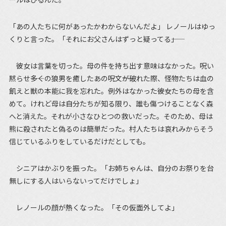
「あの人たちに何があったかわからないんだよ」 レノールはゆっ
くりと言った。「それにお父さんはずっと疑ってる――」
彼女は言葉を切った。母の件を持ち出す意味はなかった。呪い
黙らせ――多くの狼男を癒したあの呪文――が破れた際、怪物たちは血の
飢えと獣の本能に我を忘れた。例外はなかった――彼女たちの母を含
めて。けれど母は自分たちが知る限り、誰も傷つけることなく森
へと消えた。それが小さなひとつの救いだった。そのため、母は
熊に殺されたと偽るのは簡単だった。村人たちは哀れみからそう
信じているふりをしているだけだとしても。
シニアはかぶりを振った。「お姉ちゃんは、自分のお祭りを台
無しにする人はいらないってだけでしょ」
レノールの顔が熱くなった。「その仮面外してよ」