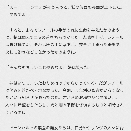
「えー……」 シニアがそう言うと、狐の仮面の鼻面が上下した。
「やめてよ」
すると、まるでレノールの手がそれに生命を与えたかのよう
に、蛇は悶えて二又の舌をちらつかせた。悲鳴を上げ、レノール
は投げ捨てた。それは灰の中に落下し、完全に止まった――まるで、
決して動きなどしなかったかのように。
「そんな勇ましいことやめなよ」 妹は笑った。
妹はいつも、いたわりを持ってからかってくる。だがレノール
は笑みを浮かべられなかった。今朝、また別の家族がいなくなっ
たという知らせがあったのだ。古からの収穫祭が今や復活し、
人々に希望をもたらし、光と闇の平衡を修復するものと期待され
ているのに。
ドーンハルトの集会の魔女たちは、自分やケッシグの人々に約