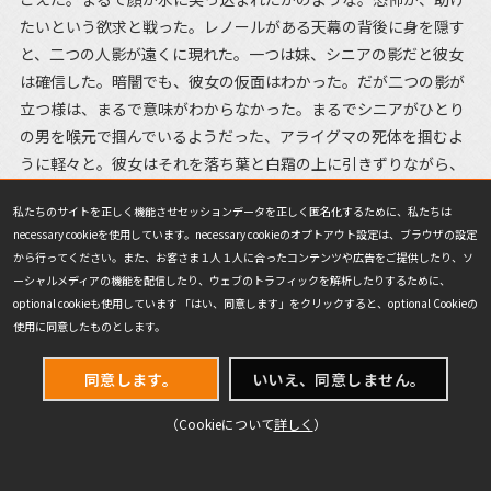
たいという欲求と戦った。レノールがある天幕の背後に身を隠す
と、二つの人影が遠くに現れた。一つは妹、シニアの影だと彼女
は確信した。暗闇でも、彼女の仮面はわかった。だが二つの影が
立つ様は、まるで意味がわからなかった。まるでシニアがひとり
の男を喉元で掴んでいるようだった、アライグマの死体を掴むよ
うに軽々と。彼女はそれを落ち葉と白霜の上に引きずりながら、
小さな野営地から離れて森の深くへ向かっていった。
私たちのサイトを正しく機能させセッションデータを正しく匿名化するために、私たちは
necessary cookieを使用しています。necessary cookieのオプトアウト設定は、ブラウザの設定
彼女はそれを追い、分厚い枝の梢に覆われた奇妙な空き地にや
から行ってください。また、お客さま１人１人に合ったコンテンツや広告をご提供したり、ソ
って来た。妹がその男を引きずったまま空き地の端の丸い岩に近
ーシャルメディアの機能を配信したり、ウェブのトラフィックを解析したりするために、
づいていくと、レノールは歩みを止めた。
optional cookieも使用しています 「はい、同意します」をクリックすると、optional Cookieの
使用に同意したものとします。
違う、岩ではない。卵。
同意します。
いいえ、同意しません。
それは少なくとも、妹が運んできた男や、横に座って並ぶ他の
（Cookieについて
詳しく
）
者たちに負けないほど大きかった。彼らは淡い緑色にきらめき、
小さな光球のように闇の中に輝いていた。シニアがその卵に触れ