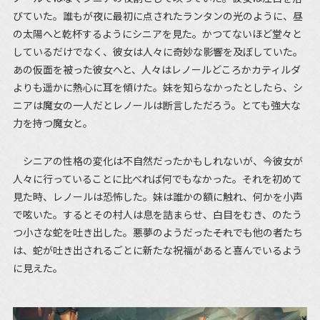
びていた。誰もが夜に最初に点されたランタンの光のように、昼
の太陽へと乾杯するようにシニアを見た。かつてないほど堂々と
しているだけでなく、彼女は人々に奇妙な影響を及ぼしていた。
あの仮面を被った彼女へと、人々はレノールどころかカティルダ
よりも遥かに熱心に耳を傾けた。妹を知らなかったとしたら、シ
ニアは魔女の一人だとレノールは断言しただろう。とても強大な
力を持つ魔女と。
シニアの性格の変化は不自然だったかもしれないが、今彼女が
人々に行っていることに比べれば何でもなかった。それを初めて
見た時、レノールは恐怖した。妹は誰かの額に触れ、何かを小声
で呟いた。するとその村人は息を詰まらせ、白目をむき、のたう
つ小さな蛇を吐き出した。悪夢のようだった――それでも他の者たち
は、蛇が吐き出されるごとに新たな祝福があると喜んでいるよう
に見えた。