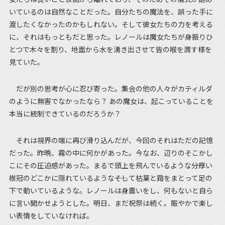
いているのは自然なことだった。自分たちの魔法を、誤った手に
渡したくなかったのかもしれない。そして彼女たちの力を考える
に、それはもっともだと思った。レノールは魔女たちが身振りひ
とつで木々を割り、地面から水を湧き出させて皆の喉を潤す様を
見ていた。
だが別の思考が心に忍び寄った。集会の他の人々がカティルダ
のように無害でなかったなら？ あの魔女は、起こっていることを
本当に統制できているのだろうか？
それは視界の端に再び滑り込んだが、今回のそれはただの記憶
だった。昨晩、霧の中に何かがあった。今なお、辺りのそこかし
こにその圧迫感があった。まるで頭上を飛んでいるような――分厚い
樹冠のどこかに隠れているような――そして枯葉と霜をまとって足の
下で動いているような。レノールは身震いをし、何もないと自ら
に言い聞かせようとした。明日、まだ祝祭は続く。賑やかで楽し
い表情をしていなければ。