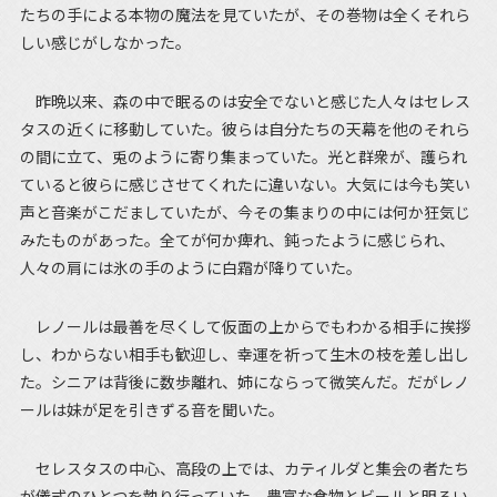
たちの手による本物の魔法を見ていたが、その巻物は全くそれら
しい感じがしなかった。
昨晩以来、森の中で眠るのは安全でないと感じた人々はセレス
タスの近くに移動していた。彼らは自分たちの天幕を他のそれら
の間に立て、兎のように寄り集まっていた。光と群衆が、護られ
ていると彼らに感じさせてくれたに違いない。大気には今も笑い
声と音楽がこだましていたが、今その集まりの中には何か狂気じ
みたものがあった。全てが何か痺れ、鈍ったように感じられ、
人々の肩には氷の手のように白霜が降りていた。
レノールは最善を尽くして仮面の上からでもわかる相手に挨拶
し、わからない相手も歓迎し、幸運を祈って生木の枝を差し出し
た。シニアは背後に数歩離れ、姉にならって微笑んだ。だがレノ
ールは妹が足を引きずる音を聞いた。
セレスタスの中心、高段の上では、カティルダと集会の者たち
が儀式のひとつを執り行っていた。豊富な食物とビールと明るい