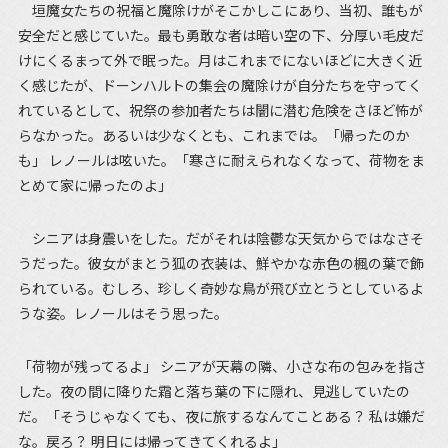
垣魔女たちの祝福と魔除けがそこかしこにあり、当初、誰もが
安全だと感じていた。最も勇敢な者は暗い空の下、分厚い毛皮だ
けにくるまって外で眠った。月はこれまでにないほどに大きく近
く感じたが、ドーンハルトの集会の魔除けが自分たちを守ってく
れているとして、祝祭の参加者たちは闇に潜む危険をさほど怖が
らなかった。あるいは少なくとも、これまでは。「帰ったのか
も」 レノールは呟いた。「寒さに耐えられなくなって、荷物をま
とめて家に帰ったのよ」
シニアは身震いをした。だがそれは陰鬱な天気からではなさそ
うだった。彼女がまとう狐の衣装は、鮮やかな赤色の楓の葉で飾
られている。むしろ、珍しく奇妙な鳥が飛び立とうとしているよ
うな姿。レノールはそう思った。
「荷物が残ってるよ」 シニアが天幕の隣、小さな布の包みを指さ
した。夜の間に降りた霜と落ち葉の下に隠れ、見逃していたの
だ。「そうじゃなくても、夜に旅するなんてことある？ 私は嫌だ
な。戻ろ？ 明日には帰ってきてくれるよ」