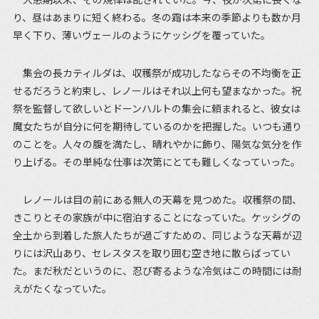
り、昼はあまりに短く終わる。冬の霜は本来の季節よりも数か月
早く下り、薄いヴェールのようにケッシグを覆っていた。
集会の長カティルダは、収穫祭が成功したならその不均衡を正
せるだろうと約束し、レノールはそれ以上何も望まなかった。祝
祭を監督して欲しいとドーンハルトの集会に頼まれると、彼女は
魔女たちが自分に何を期待しているのかを把握した。いつも通り
のことを。人々の腹を満たし、晴れやかに飾り、陽気な気分を作
り上げる。その単純な仕事は次第にとても難しくなっていった。
レノールは目の前にある無人の天幕を見つめた。収穫祭の間、
きこりとその家族が中に宿泊することになっていた。ケッシグの
全土から到着した旅人たちが過ごすための、同じような天幕が辺
りには沢山あり、セレスタスを取り囲む空き地に散らばってい
た。まだ秋だというのに、忍び寄るような冷気はこの時間には耐
えがたくなっていた。