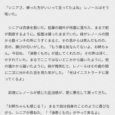
「シニアさ、帰った方がいいって言ってたよね」 レノールはそう
呟いた。
シニアは衣装を脱いだ。枯葉の破片が地面に落ちた、まるで蛇
が脱皮するように。仮面は被ったままでいた。妹がレノールの顔
から数インチの所にうずくまると、その息からは死んだものの、
灰の、錆びの匂いがした。「もう帰る気なんてないよ、お姉ちゃ
ん。今日ね、『渦巻くもの』が話してくれたの」 その声は深く、
かすれていた。まるでここではないどこかから届いたように。他
の誰かから届いたように。妹が微笑むと、レノールはその歯の間
に二又に分かれた舌を見た気がした。「光はイニストラードに戻
ってくるよ」
前夜にレノールが感じた圧迫感が、更に悪化して戻ってきた。
「お姉ちゃんも感じる？」 まるで自分自身のことのように喜びな
がら、シニアが尋ねた、「『渦巻くもの』がやって来るよ」