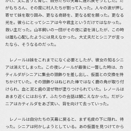
かけ、父に言うと脅し、自分たちの天幕に連れ戻そうとした。だ
がもちろん、その度に村人たちが割って入った。人々の波が押し
寄せて妹を取り囲み、更なる奇跡を、更なる蛇を願った。更なる
光を。彼らにとってシニアは今や君主というだけではなかった。
救い主だった。山羊飼いの一団がその夜に姿を消したが、この時
は誰も心配したようには見えなかった。大丈夫だとシニアが言っ
たなら、そうなるのだった。
レノールは妹をこれまでになく必要としたが、彼女の知るシニ
アは消えてしまった。この夜レノールが最後に一瞥した時は、カ
ティルダがシニアに集会の頭飾りを差し出し、仮面との交換を持
ちかけていた。その頭飾りはねじれた棒ではなく鹿の角が取り付
けられ、血と泥と歯の混ぜ物が塗りつけられていた。レノールは
あまり近くにはおらず、ふたりの会話は聞こえなかった。だがシ
ニアはカティルダをあざ笑い、背を向けて去っていった。
レノールは自分たちの天幕に戻ると、まず毛皮の下に隠れ、待
った。シニアは何かしようとしている。あの仮面を見つけてから