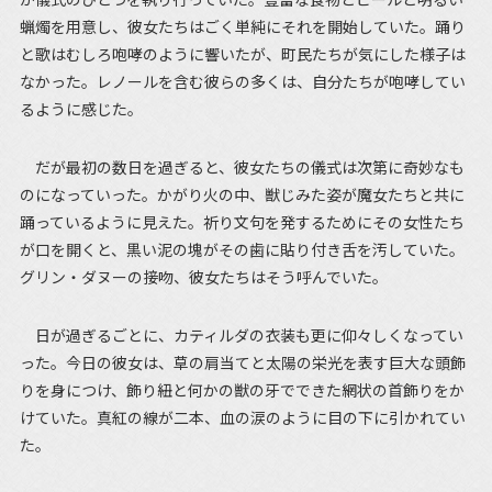
蝋燭を用意し、彼女たちはごく単純にそれを開始していた。踊り
と歌はむしろ咆哮のように響いたが、町民たちが気にした様子は
なかった。レノールを含む彼らの多くは、自分たちが咆哮してい
るように感じた。
だが最初の数日を過ぎると、彼女たちの儀式は次第に奇妙なも
のになっていった。かがり火の中、獣じみた姿が魔女たちと共に
踊っているように見えた。祈り文句を発するためにその女性たち
が口を開くと、黒い泥の塊がその歯に貼り付き舌を汚していた。
グリン・ダヌーの接吻、彼女たちはそう呼んでいた。
日が過ぎるごとに、カティルダの衣装も更に仰々しくなってい
った。今日の彼女は、草の肩当てと太陽の栄光を表す巨大な頭飾
りを身につけ、飾り紐と何かの獣の牙でできた網状の首飾りをか
けていた。真紅の線が二本、血の涙のように目の下に引かれてい
た。