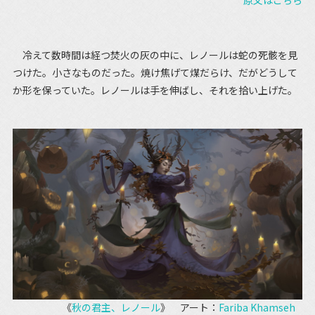
原文はこちら
冷えて数時間は経つ焚火の灰の中に、レノールは蛇の死骸を見
つけた。小さなものだった。焼け焦げて煤だらけ、だがどうして
か形を保っていた。レノールは手を伸ばし、それを拾い上げた。
《
秋の君主、レノール
》 アート：
Fariba Khamseh