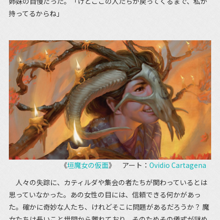
姉妹の自慢だった。「けどここの人たちが戻ってくるまで、私が
持ってるからね」
《
垣魔女の仮面
》 アート：
Ovidio Cartagena
人々の失踪に、カティルダや集会の者たちが関わっているとは
思っていなかった。あの女性の目には、信頼できる何かがあっ
た。確かに奇妙な人たち、けれどそこに問題があるだろうか？ 魔
女たちは長いこと世間から離れており、そのためその儀式が謎め