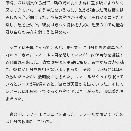
毎晩、妹は寝具から出て、朝の光が弱く天幕に差す頃にようやく
戻ってきていた。そう待たないうちに、誰かが凍った落ち葉を踏
みしめる音が聞こえた。空気の動きから彼女はそれがシニアだと
察し、息を止めた。彼女はきつく身体を丸め、毛皮の中で可能な
限り自らの存在を消そうと努めた。
シニアは天幕に入ってくると、まっすぐに自分たちの寝具へと
向かってきた。レノールは目を閉じていたが、妹が自分を凝視す
る雰囲気を察した。彼女は呼吸を平静に保ち、表情からは力を抜
き、鼓動が自分を裏切らないよう祈った。その苦しい時間はほん
の数瞬だったが、数時間にも思えた。レノールがぐっすり眠って
いるとシニアが確信すると、彼女は天幕から出ていった。そして
レノールは毛皮の下でゆっくり動くと起き上がった。服は着たま
まだった。
夜の中、レノールはシニアを追った。レノールが置いてきたの
は自分の仮面だけだった。