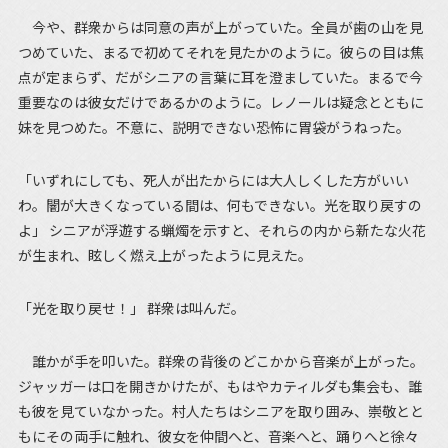
今や、群衆からは同意の声が上がっていた。全員が歯の山を見
つめていた、まるで初めてそれを見たかのように。彼らの目は焦
点が定まらず、だがシニアの言葉に耳を澄ましていた。まるで今
重要なのは彼女だけであるかのように。レノールは疑念とともに
妹を見つめた。不意に、説明できない恐怖に胃袋がうねった。
「いずれにしても、死人が出たからには大人しくした方がいい
わ。闇が大きくなっている間は、何もできない。光を取り戻すの
よ」 シニアが浮遊する蝋燭を示すと、それらの内から新たな火花
が生まれ、眩しく燃え上がったように見えた。
「光を取り戻せ！」 群衆は叫んだ。
誰かが手を叩いた。群衆の背後のどこかから音楽が上がった。
ジャッガーは口を開きかけたが、もはやカティルダも集会も、誰
も彼を見ていなかった。村人たちはシニアを取り囲み、崇敬とと
もにその両手に触れ、彼女を仲間へと、音楽へと、踊りへと徐々