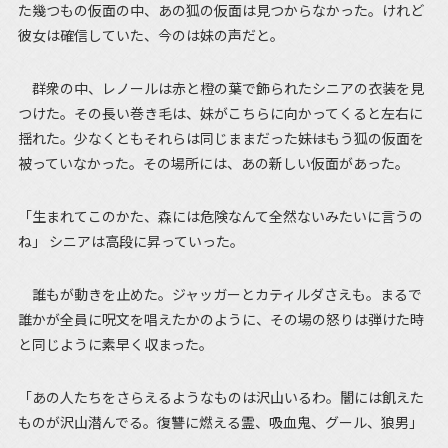
た幾つもの仮面の中、あの狐の仮面は見つからなかった。けれど
彼女は確信していた、今のは妹の声だと。
群衆の中、レノールは赤と橙の葉で飾られたシニアの衣装を見
つけた。その長い巻き毛は、妹がこちらに向かってくると左右に
揺れた。少なくともそれらは同じままだった――妹はもう狐の仮面を
被っていなかった。その場所には、あの新しい仮面があった。
「生まれてこのかた、森には危険なんて全然ないみたいに言うの
ね」 シニアは高段に昇っていった。
誰もが動きを止めた。ジャッガーとカティルダさえも。まるで
誰かが全員に呪文を唱えたかのように、その場の怒りは弾けた時
と同じように素早く収まった。
「あの人たちをさらえるようなものは沢山いるわ。闇には飢えた
ものが沢山潜んでる。復讐に燃える霊、吸血鬼、グール、狼男」