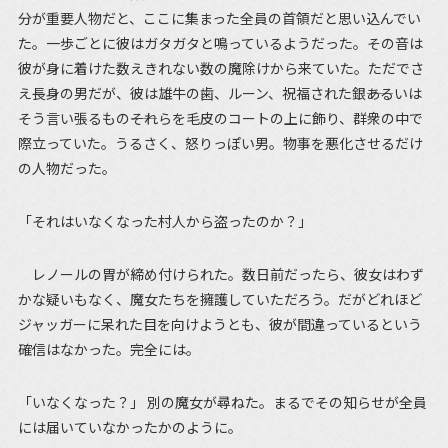
分が重要人物だと、ここに集まった全員の首領だと思い込んでい
た。一歩ごとに彼はガタガタと鳴っているようだった。その音は
彼が身に着けた数えきれない数の魔除けから来ていた。ただでさ
え長身の男だが、彼は雄牛の歯、ルーン、祝福された銀――あるいは
そう言い張るもの――それらを毛皮のコートの上に飾り、群衆の中で
際立っていた。うるさく、怒りっぽい男。物事を悪化させるだけ
の人物だった。
「それはいなくなった村人から盗ったのか？」
レノールの胃が締め付けられた。数日前だったら、彼女はわず
かな疑いもなく、魔女たちを擁護していただろう。だがどれほど
ジャッガーに呆れた目を向けようとも、彼が間違っているという
確信はなかった。完全には。
「いなくなった？」 別の魔女が尋ねた。まるでその知らせが全員
には届いていなかったかのように。