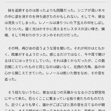
妹を追跡するのは思ったよりも困難だった。シニアが高い木々
の中に姿を消すのを待ち過ぎたのかもしれない。そして今、彼女
は見失ってしまった。レノールは凍りついた下生えの中をしばし
うろついた。届く光はかすかに見えるセレスタスの淡い輝き、蝋
燭、そして時おりのランタンのそれだけだった。
その時、再びあの這うような音を聞いた。それが何かはともか
く、眩暈がするようだった。感じるだけではなく、今や耳で聴け
るほどにはっきりとしていた。それは遠くからだったが、この数
日聞こえていたものと同じなのは疑いなく、北西の方角、森の中
心から聞こえてきていた。レノールは乾いた唇をなめ、その音を
追った。
そう経たないうちに、彼女は五つの天幕からなる小さな野営地
にやって来た。恐らくここに集まっている独り者たちのものだろ
う。近づくよりも早く、誰かがごぼごぼと息の音を立てるのが聞
こえた。まるで顔が水に突っ込まれたかのような。恐怖が、助け