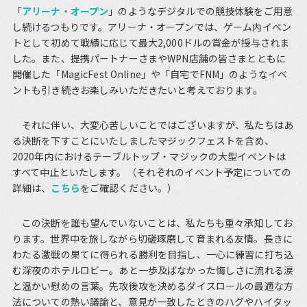
「
アリーナ・オープン
」のようなデジタルでの競技体験をご用意
し続けるつもりです。アリーナ・オープンでは、ゲーム内イベン
トとして初めて戦績に応じて最大2,000ドルの賞金が授与されま
した。また、提携パートナーさまやWPN店舗の皆さまとともに
開催した「MagicFest Online」や「自宅でFNM」のようなイベ
ントも引き続きお楽しみいただきたいと考えております。
それに伴い、大変心苦しいことではございますが、私たちはあ
る決断を下すことにいたしました――マジックフェストを含め、
2020年内におけるテーブルトップ・マジックの大型イベントは
すべて中止といたします。（それぞれのイベント予定についての
詳細は、
こちら
をご確認ください。）
この決断を誰も望んでいないことは、私たちも重々承知してお
ります。世界中を旅しながら切磋琢磨して育まれる友情。長きに
わたる激戦の果てに得られる勝利を目指し、一心に練習に打ち込
む深夜のホテルロビー。あと一歩及ばなかった悔しさに流れる涙
と温かい慰めの言葉。先攻後攻を決めるダイスロールの最適な方
法についての熱い議論と、意見が一致したときのハグやハイタッ