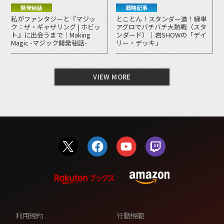
開発秘話
戦略記事
私がファンタジーと『マジッ
とことん！スタンダー道！緑単
ク：ザ・ギャザリング | ホビッ
アグロでバチバチ大熱戦（スタ
ト』に出会うまで｜Making
ンダード）｜岩SHOWの「デイ
Magic -マジック開発秘話-
リー・デッキ」
VIEW MORE
利用規約
行動規範