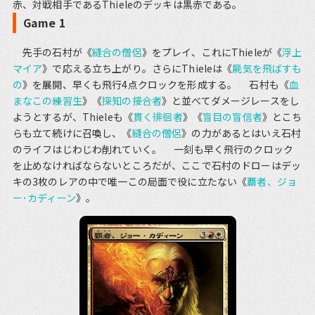
赤、対戦相手であるThieleのデッキは黒赤である。
Game 1
先手の石村が《
縫合の僧侶
》をプレイ、これにThieleが《
浮上
マイア
》で応える立ち上がり。さらにThieleは《
屍気を飛ばすも
の
》を展開、早くも飛行4点クロックを形成する。 石村も《
血
まなこの練習生
》《
探知の接合者
》と並べてダメージレースをし
ようとするが、Thieleも《
貫く徘徊者
》《
盲目の盲信者
》とこち
らも立て続けに召喚し、《
縫合の僧侶
》の力があるとはいえ石村
のライフはじわじわ削れていく。 一刻も早く飛行のクロック
を止めなければならないところだが、ここで石村のドローはデッ
キの3枚のレアの中で唯一この局面で役に立たない《
覇者、ジョ
ー･カディーン
》。