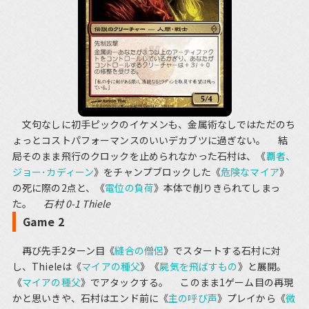
文句なしに初手ピックのイケメンも、金属術なしではただのち
ょっとコストパフォーマンスのいいデカブツに過ぎない。 結
局そのまま飛行のクロックを止められなかった石村は、《
覇者、
ジョー･カディーン
》をチャンプブロックした《
危険なマイア
》
の死に際の2点と、《
電位の負荷
》本体で削りきられてしまっ
た。
石村 0-1 Thiele
Game 2
再び先手2ターン目《
縫合の僧侶
》でスタートする石村に対
し、Thieleは《
マイアの種父
》《
屍気を飛ばすもの
》と展開。
《
マイアの種父
》でアタックする。 このまま1ゲーム目の再現
かと思いきや、石村はエンド前に《
主の呼び声
》プレイから《
微