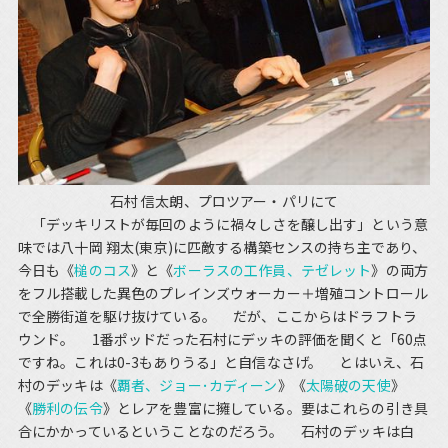
石村 信太朗、プロツアー・パリにて
「デッキリストが毎回のように禍々しさを醸し出す」という意
味では八十岡 翔太(東京)に匹敵する構築センスの持ち主であり、
今日も《
槌のコス
》と《
ボーラスの工作員、テゼレット
》の両方
をフル搭載した異色のプレインズウォーカー＋増殖コントロール
で全勝街道を駆け抜けている。 だが、ここからはドラフトラ
ウンド。 1番ポッドだった石村にデッキの評価を聞くと「60点
ですね。これは0-3もありうる」と自信なさげ。 とはいえ、石
村のデッキは《
覇者、ジョー･カディーン
》《
太陽破の天使
》
《
勝利の伝令
》とレアを豊富に擁している。要はこれらの引き具
合にかかっているということなのだろう。 石村のデッキは白