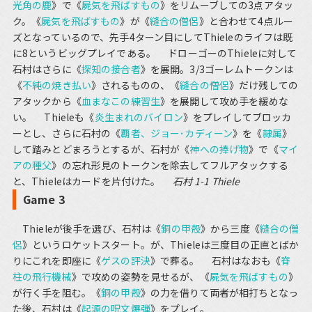
光角の鹿
》で《
屍気を飛ばすもの
》をリムーブしての3点アタッ
ク。《
屍気を飛ばすもの
》が《
縫合の僧侶
》と合わせて4点ルー
ズとなっているので、先手4ターン目にしてThieleのライフは既
に8というビッグプレイである。 ドローゴーのThieleに対して
石村はさらに《
探知の接合者
》を展開。3/3ゴーレムトークンは
《
不純の焼き払い
》されるものの、《
縫合の僧侶
》だけ残しての
アタックから《
血まなこの練習生
》を展開して攻め手を緩めな
い。 Thieleも《
炎生まれのバイロン
》をプレイしてブロッカ
ーとし、さらに石村の《
覇者、ジョー･カディーン
》を《
隷属
》
して踏みとどまろうとするが、石村が《
神への捧げ物
》で《
マイ
アの種父
》の忘れ形見のトークンを除去してフルアタックする
と、Thieleはカードを片付けた。
石村 1-1 Thiele
Game 3
Thieleが後手を選び、石村は《
銅の甲殻
》から三度《
縫合の僧
侶
》というロケットスタート。が、Thieleは三度目の正直とばか
りにこれを即座に《
ゲスの評決
》で葬る。 石村はなおも《
脊
柱の飛行機械
》で攻めの姿勢を見せるが、《
屍気を飛ばすもの
》
が行く手を阻む。《
銅の甲殻
》の力を借りて両者が相打ちとなっ
た後、石村は《
起源の呪文爆弾
》をプレイ。