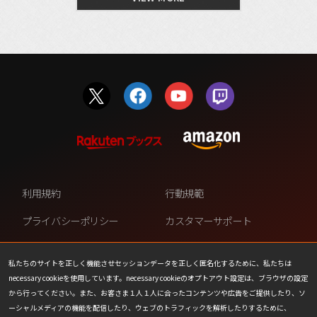
利用規約
行動規範
プライバシーポリシー
カスタマーサポート
ファンコンテンツ・ポリシー
個人情報の販売や共有を許可し
ない
私たちのサイトを正しく機能させセッションデータを正しく匿名化するために、私たちは
necessary cookieを使用しています。necessary cookieのオプトアウト設定は、ブラウザの設定
COOKIE
プレスリリース
から行ってください。また、お客さま１人１人に合ったコンテンツや広告をご提供したり、ソ
ーシャルメディアの機能を配信したり、ウェブのトラフィックを解析したりするために、
会社情報
お問い合わせ