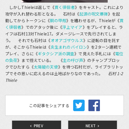
しかしThieleは返しで《
貫く徘徊者
》をキャスト。これにより
攻守が入れ替わる形となる。 石村は《
起源の呪文爆弾
》を起
動してからトークンに《
銅の甲殻
》を纏わせるが、Thieleが《
貫
く徘徊者
》でのアタック後に《
浮上マイア
》をプレイすると、ラ
イフは石村13対Thiele17。ダメージレースで先行されてしま
う。 それでも石村は《
オオアゴザウルス
》に逆転の目を託す
が、そこからThieleは《
炎生まれのバイロン
》を2ターン連続で
プレイ、さらに《
ギタクシア派の調査
》で見えた手札には《
電位
の負荷
》まで控えている。 《
主の呼び声
》のチャンプブロッ
クでひたすら《
太陽破の天使
》を待つ石村だが、ライブラリトッ
プでその思いに応えるのは土地ばかりなのであった。
石村 1-2
Thiele
この記事をシェアする
PREV
NEXT