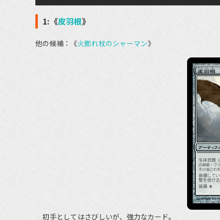
1:《
皮羽根
》
他の候補：《
火膨れ杖のシャーマン
》
初手としてはさびしいが、強力なカード。