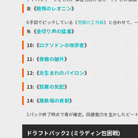
8:《
敗残のレオニン
》
6手目でピックしている《
荒廃の工作員
》と合わせて、
9:《
金切り声の猛禽
》
10:《
ロクソドンの改宗者
》
11:《
骨髄の破片
》
12:《
炎生まれのバイロン
》
13:《
邪悪の気配
》
14:《
屑鉄場の斉射
》
1パック終了時点で青が確定。回避能力を生かしたビー
ドラフトパック2 (ミラディン包囲戦)