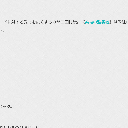
ードに対する受けを広くするのが三田村流。《
尖塔の監視者
》は瞬速
ド。
ピック。
でとれるのはおいしい。