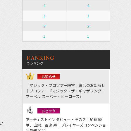
4
4
3
3
2
2
1
1
RANKING
ランキング
お知らせ
「マジック・プロツアー殿堂」復活のお知らせ
｜プロツアー『マジック：ザ・ギャザリング |
マーベル スーパー・ヒーローズ』
トピック
アーティストインタビュー・その２：加藤 綾
い
華、山宗、百瀬 寿｜プレイヤーズコンベンショ
ン愛知2022