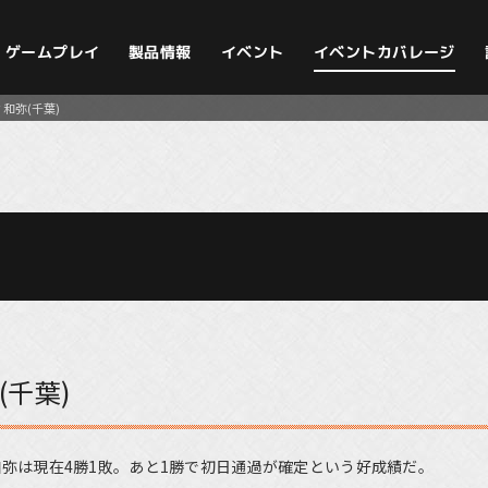
イベントカバレージ
ゲームプレイ
製品情報
イベント
 和弥(千葉)
(千葉)
和弥は現在4勝1敗。あと1勝で初日通過が確定という好成績だ。