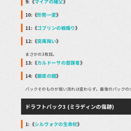
9:《
マイアの種父
》
10:《
形勢一変
》
11:《
ゴブリンの戦煽り
》
12:《
突風掬い
》
まさかの3枚目。
13:《
カルドーサの首謀者
》
14:《
銀皮の鎧
》
パックそのものが弱い流れは変わらず。最後のパックの
ドラフトパック3 (ミラディンの傷跡)
1:《
シルヴォクの生命杖
》