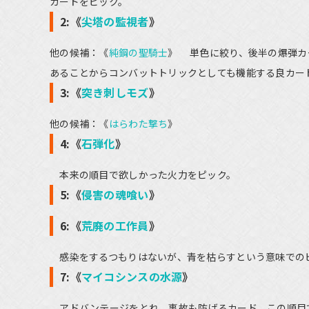
カードをピック。
2:《
尖塔の監視者
》
他の候補：《
純鋼の聖騎士
》 単色に絞り、後半の爆弾カ
あることからコンバットトリックとしても機能する良カー
3:《
突き刺しモズ
》
他の候補：《
はらわた撃ち
》
4:《
石弾化
》
本来の順目で欲しかった火力をピック。
5:《
侵害の魂喰い
》
6:《
荒廃の工作員
》
感染をするつもりはないが、青を枯らすという意味での
7:《
マイコシンスの水源
》
アドバンテージをとれ、事故も防げるカード。この順目