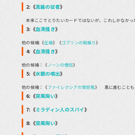
2:《
真鍮の従者
》
本来ここでとりたいカードではないが、これしかなかっ
3:《
血清掻き
》
他の候補:《
圧壊
》《
ゴブリンの戦煽り
》
4:《
血清掻き
》
他の候補：《
ノーンの僧侶
》
5:《
水銀の噴出
》
他の候補：《
ファイレクシアの憤怒鬼
》 黒に進むことも
6:《
突風掬い
》
7:《
ミラディン人のスパイ
》
8:《
突風掬い
》