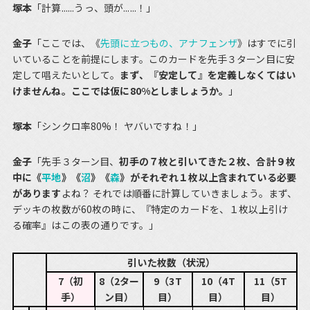
塚本
「計算......うっ、頭が......！」
金子
「ここでは、《
先頭に立つもの、アナフェンザ
》はすでに引
いていることを前提にします。このカードを先手３ターン目に安
定して唱えたいとして。
まず、『安定して』を定義しなくてはい
けませんね。ここでは仮に80%としましょうか。
」
塚本
「シンクロ率80%！ ヤバいですね！」
金子
「先手３ターン目、
初手の７枚と引いてきた２枚、合計９枚
中に《
平地
》《
沼
》《
森
》がそれぞれ１枚以上含まれている必要
があります
よね？ それでは順番に計算していきましょう。まず、
デッキの枚数が60枚の時に、『特定のカードを、１枚以上引け
る確率』はこの表の通りです。」
引いた枚数（状況）
7（初
8（2ター
9（3T
10（4T
11（5T
手）
ン目）
目）
目）
目）