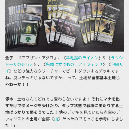
金子
「『アブザン・アグロ』、《
羊毛鬣のライオン
》や《
ラクシ
ャーサの死与え
》、《
先頭に立つもの、アナフェンザ
》《
包囲サ
イ
》などの強力なクリーチャーでビートダウンするデッキです
ね。良いデッキじゃないですか......って、
土地が全部基本土地じ
ゃねーか！！
」
塚本
「土地なんてどれでも変わらないですよ！
それにマナを出
すだけでダメージを受けたり、タップ状態で戦場に出たりする土
地ばっかりで弱そうでした！
他のデッキを見ていたら赤単のデ
ッキリストの土地が全部《
山
》だったのでそっちを参考にしまし
た！」