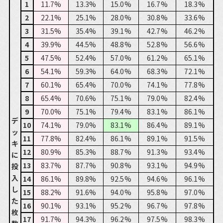
1
11.7%
13.3%
15.0%
16.7%
18.3%
2
22.1%
25.1%
28.0%
30.8%
33.6%
3
31.5%
35.4%
39.1%
42.7%
46.2%
4
39.9%
44.5%
48.8%
52.8%
56.6%
5
47.5%
52.4%
57.0%
61.2%
65.1%
6
54.1%
59.3%
64.0%
68.3%
72.1%
7
60.1%
65.4%
70.0%
74.1%
77.8%
8
65.4%
70.6%
75.1%
79.0%
82.4%
9
70.0%
75.1%
79.4%
83.1%
86.1%
デ
10
74.1%
79.0%
83.1%
86.4%
89.1%
ッ
11
77.8%
82.4%
86.1%
89.1%
91.5%
キ
12
80.9%
85.3%
88.7%
91.3%
93.4%
に
13
83.7%
87.7%
90.8%
93.1%
94.9%
投
入
14
86.1%
89.8%
92.5%
94.6%
96.1%
し
15
88.2%
91.6%
94.0%
95.8%
97.0%
た
16
90.1%
93.1%
95.2%
96.7%
97.8%
枚
17
91.7%
94.3%
96.2%
97.5%
98.3%