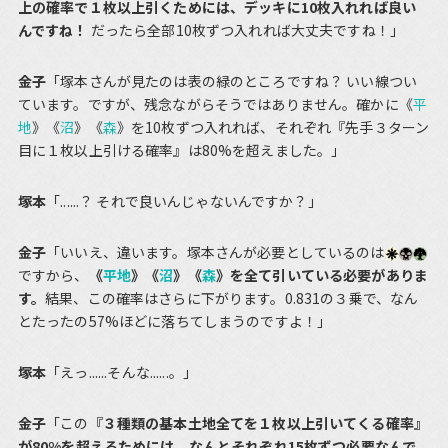
上の確率で１枚以上引くためには、デッキに10枚入れれば良い
んですね！
だったら全部10枚ずつ入れれば大丈夫ですね！」
金子
「塚本さんが見たのは表の緑のところですね？ いい線つい
ています。ですが、残念ながらそうではありません。確かに《
平
地
》《
沼
》《
森
》を10枚ずつ入れれば、それぞれ『先手３ターン
目に１枚以上引ける確率』は80%を超えました。」
塚本
「......？ それで良いんじゃないんですか？」
金子
「いいえ、違います。塚本さんが必要としているのは
ですから、
《
平地
》《
沼
》《
森
》を全て引いている必要がありま
す。
結果、この確率はさらに下がります。0.831の３乗で、なん
とたったの57%ほどに落ちてしまうのですよ！」
塚本
「えっ......そんな......。」
金子
「この
『３種類の基本土地全てを１枚以上引いてくる確率』
が80%を超えるためには、なんとそれぞれ15枚ずつ必要なんで