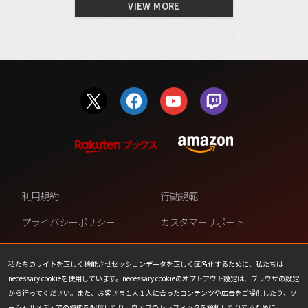
VIEW MORE
利用規約
行動規範
プライバシーポリシー
カスタマーサポート
ファンコンテンツ・ポリシー
個人情報の販売や共有を許可し
ない
私たちのサイトを正しく機能させセッションデータを正しく匿名化するために、私たちは
necessary cookieを使用しています。necessary cookieのオプトアウト設定は、ブラウザの設定
COOKIE
プレスリリース
から行ってください。また、お客さま１人１人に合ったコンテンツや広告をご提供したり、ソ
ーシャルメディアの機能を配信したり、ウェブのトラフィックを解析したりするために、