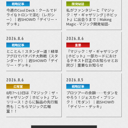
戦略記事
開発秘話
今週のCool Deck：クールでド
私がファンタジーと『マジッ
ライなトロンで涼む（レガシ
ク：ザ・ギャザリング | ホビッ
ー）｜岩SHOWの「デイリー・
ト』に出会うまで｜Making
デッキ」
Magic -マジック開発秘話-
2026.8.6
2026.8.6
戦略記事
重要
とことん！スタンダー道！緑単
『マジック：ザ・ギャザリング
アグロでバチバチ大熱戦（スタ
| ホビット』一部カードにおけ
ンダード）｜岩SHOWの「デイ
るテキスト訂正のお知らせとお
リー・デッキ」
詫び｜重要なお知らせ
2026.8.6
2026.8.5
広報室
戦略記事
8月7～13日は『マジック：ザ・
プロツアーの余韻……モダンを
ギャザリング｜ホビット』プレ
やろう！ジェスカイ・ブリン
リリース！さらに製品の先行販
ク！（モダン）｜岩SHOWの
売も｜こちらマジック広報
「デイリー・デッキ」
室！！