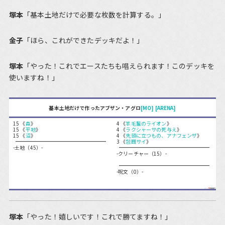
塚本
「基本土地だけで必要な枚数を計算する。」
金子
「ほら、これができたデッキだよ！」
塚本
「やった！これでエースたちも唱えられます！このデッキを
使いますね！」
基本土地だけで作ったアブザン・アグロ
[MO]
[ARENA]
15 《
森
》
4 《
羊毛鬣のライオン
》
15 《
平地
》
4 《
ラクシャーサの死与え
》
15 《
沼
》
4 《
先頭に立つもの、アナフェンザ
》
3 《
包囲サイ
》
-土地（45）-
-クリーチャー（15）-
-呪文（0）-
塚本
「やった！嬉しいです！これで勝てますね！」