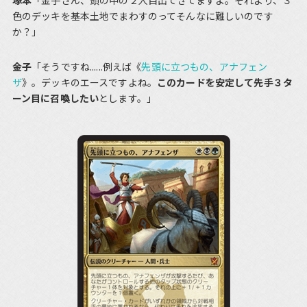
塚本
「金子さん、頭の中の２人目出てきてますよ。それより、３
色のデッキを基本土地でまわすのってそんなに難しいのです
か？」
金子
「そうですね......例えば《
先頭に立つもの、アナフェン
ザ
》。デッキのエースですよね。
このカードを安定して先手３タ
ーン目に召喚したい
とします。」