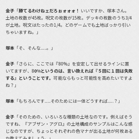
金子
「
勝てるわけねェだろぉォォォ！
いいですか、塚本さん。
土地の枚数が45枚。呪文の枚数が15枚。デッキの枚数のうち3/4
が土地。呪文はたったの1/4。どのゲームでも土地ばっかり引い
ちゃいますね。」
塚本
「そ、そんな......。」
金子
「さらに、ここでは『80%』を安定して出せるラインに置
いてますが、8
0%というのは、言い換えれば『５回に１回は失敗
する』ということです。
可能ならもっと可能性を高めたいですよ
ね？」
塚本
「もちろんです......そのためには一体どうすれば......？」
金子
「そのための、いろいろな種類の土地なのです。例えばそう
ですね、『アブザン・アグロ』の土地構成のサンプルはこんな感
じなのですが、ちょっとそれぞれの色マナが出る土地が何枚ある
か数えてみましょう。」