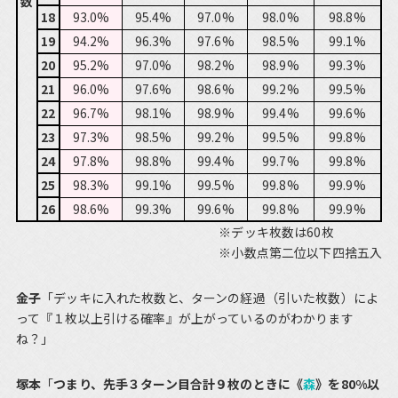
数
18
93.0%
95.4%
97.0%
98.0%
98.8%
19
94.2%
96.3%
97.6%
98.5%
99.1%
20
95.2%
97.0%
98.2%
98.9%
99.3%
21
96.0%
97.6%
98.6%
99.2%
99.5%
22
96.7%
98.1%
98.9%
99.4%
99.6%
23
97.3%
98.5%
99.2%
99.5%
99.8%
24
97.8%
98.8%
99.4%
99.7%
99.8%
25
98.3%
99.1%
99.5%
99.8%
99.9%
26
98.6%
99.3%
99.6%
99.8%
99.9%
※デッキ枚数は60枚
※小数点第二位以下四捨五入
金子
「デッキに入れた枚数と、ターンの経過（引いた枚数）によ
って『１枚以上引ける確率』が上がっているのがわかります
ね？」
塚本
「
つまり、先手３ターン目合計９枚のときに《
森
》を80%以