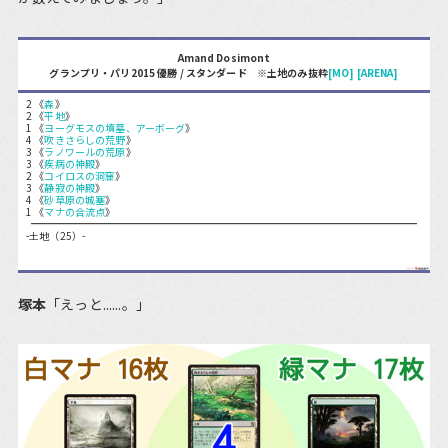
Amand Dosimont
グランプリ・パリ2015 優勝 / スタンダード ※土地のみ抜粋
[MO]
[ARENA]
2 《
森
》
2 《
平地
》
1 《
ヨーグモスの墳墓、アーボーグ
》
4 《
吹きさらしの荒野
》
3 《
ラノワールの荒原
》
3 《
疾病の神殿
》
2 《
コイロスの洞窟
》
3 《
静寂の神殿
》
4 《
砂草原の城塞
》
1 《
マナの合流点
》
-土地（25）-
塚本
「えっと......。」