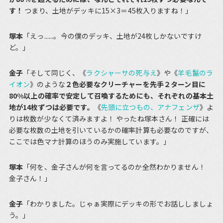
す！
つまり、土地がデッキに15×3＝45枚入りますね！」
塚本
「えっ......。今の僕のデッキ、土地が24枚しかないですけ
ど。」
金子
「そして同じく、《
ラクシャーサの死与え
》や《
羊毛鬣のラ
イオン
》のような
２色必要なクリーチャーを先手２ターン目に
80%以上の確率で安定して召喚するためにも、それぞれの基本土
地が14枚ずつは必要です。
《
先頭に立つもの、アナフェンザ
》よ
りは枚数が少なくて済みますよ！ やったね塚本さん！ 正確には
必要な枚数の土地を引いているかの確率計算も必要なのですが、
ここでは色マナ計算のほうのみ実施しています。」
塚本
「何を、金子さんが何を言ってるのか全然わかりません！
金子さん！」
金子
「わかりました。じゃぁ実際にデッキの形でお話ししましょ
う。」