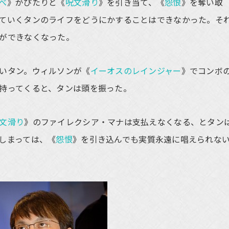
べ
》がぴたりと《
呪文滑り
》を引き当て、《
怨恨
》を奪い取
ていくタンのライフをどうにかすることはできなかった。そ
ができなくなった。
いタン。ウィルソンが《
イーオスのレインジャー
》でコンボ
持ってくると、タンは頭を振った。
文滑り
》のファイレクシア・マナは支払えなくなる、とタン
しまっては、《
怨恨
》を引き込んでも実質永遠に唱えられな