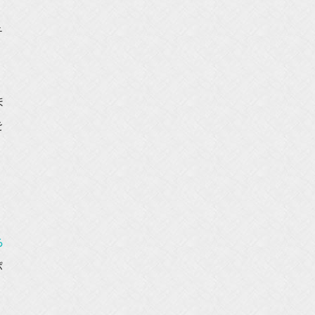
チ
ま
を
ら
ボ