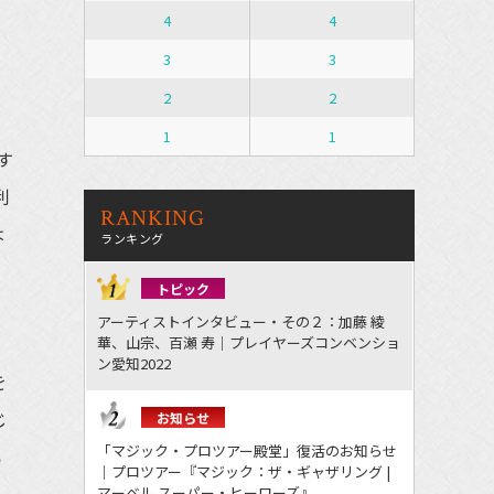
4
4
3
3
2
2
・
1
1
す
利
RANKING
は
ランキング
トピック
アーティストインタビュー・その２：加藤 綾
華、山宗、百瀬 寿｜プレイヤーズコンベンショ
ン愛知2022
を
じ
お知らせ
「マジック・プロツアー殿堂」復活のお知らせ
ろ
｜プロツアー『マジック：ザ・ギャザリング |
マーベル スーパー・ヒーローズ』