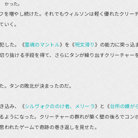
かった。
フを増やし続けた。それでもウィルソンは軽く優れたクリー
ていく。
犯した。《
霊魂のマントル
》を《
呪文滑り
》の能力に突っ込
切り抜ける手段を得て、さらにタンが繰り出すクリーチャー
た。タンの敗北が決まったのだ。
き込み、《
シルヴォクののけ者、メリーラ
》と《
台所の嫌が
るようになった。クリーチャーの群れが築く壁の後ろでコン
思われたゲームで奇跡の巻き返しを見せた。