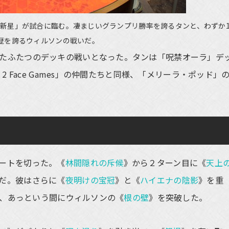
新星」が試合に臨む。凄まじいグランプリ勝率を誇るタンと、わずか1
歴を誇るウィルソンの戦いだ。
たふたつのデッキの戦いとなった。タンは「呪禁オーラ」デ
2 Face Games」の仲間たちと同様、「メリーラ・ポッド」
ートを切った。《
林間隠れの斥候
》から２ターン目に《
天上
だ。彼はさらに《
夜明けの宝冠
》と《
ハイエナの陰影
》を重
貌し、あっという間にウィルソンの《
根の壁
》を突破した。