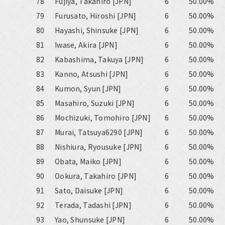
78
Fujiya, Takahiro [JPN]
6
50.00%
79
Furusato, Hiroshi [JPN]
6
50.00%
80
Hayashi, Shinsuke [JPN]
6
50.00%
81
Iwase, Akira [JPN]
6
50.00%
82
Kabashima, Takuya [JPN]
6
50.00%
83
Kanno, Atsushi [JPN]
6
50.00%
84
Kumon, Syun [JPN]
6
50.00%
85
Masahiro, Suzuki [JPN]
6
50.00%
86
Mochizuki, Tomohiro [JPN]
6
50.00%
87
Murai, Tatsuya6290 [JPN]
6
50.00%
88
Nishiura, Ryousuke [JPN]
6
50.00%
89
Obata, Maiko [JPN]
6
50.00%
90
Ookura, Takahiro [JPN]
6
50.00%
91
Sato, Daisuke [JPN]
6
50.00%
92
Terada, Tadashi [JPN]
6
50.00%
93
Yao, Shunsuke [JPN]
6
50.00%