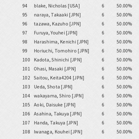
94
blake, Nicholas [USA]
6
50.00%
95
naraya, Takaaki [JPN]
6
50.00%
96
tazawa, Kazuho [JPN]
6
50.00%
97
Furuya, Youhei [JPN]
6
50.00%
98
Harashima, Kenichi [JPN]
6
50.00%
99
Horiuchi, Tomohiro [JPN]
6
50.00%
100
Kadota, Shinichi [JPN]
6
50.00%
101
Ohasi, Masaki [JPN]
6
50.00%
102
Saitou, Keita4204 [JPN]
6
50.00%
103
Ueda, Shota [JPN]
6
50.00%
104
wakayama, Shiro [JPN]
6
50.00%
105
Aoki, Daisuke [JPN]
6
50.00%
106
Asahina, Takuya [JPN]
6
50.00%
107
Handa, Takuya [JPN]
6
50.00%
108
Iwanaga, Kouhei [JPN]
6
50.00%