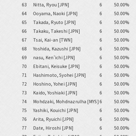
63
Nitta, Ryou [JPN]
6
50.00%
64
Ooyama, Naoki [JPN]
6
50.00%
65
Takada, Ryuto [JPN]
6
50.00%
66
Takaku, Takeshi [JPN]
6
50.00%
67
Tsai, Kai-an [TWN]
6
50.00%
68
Yoshida, Kazushi [JPN]
6
50.00%
69
nasu, Ken'ichi [JPN]
6
50.00%
70
Ebitani, Keisuke [JPN]
6
50.00%
71
Hashimoto, Syohei [JPN]
6
50.00%
72
Hoshino, Yohei [JPN]
6
50.00%
73
Kaido, Yoshiaki [JPN]
6
50.00%
74
Mohdzaki, Mohdnazrulha [MYS]
6
50.00%
75
Yashiki, Kouichi [JPN]
6
50.00%
76
Arita, Ryuichi [JPN]
6
50.00%
77
Date, Hiroshi [JPN]
6
50.00%