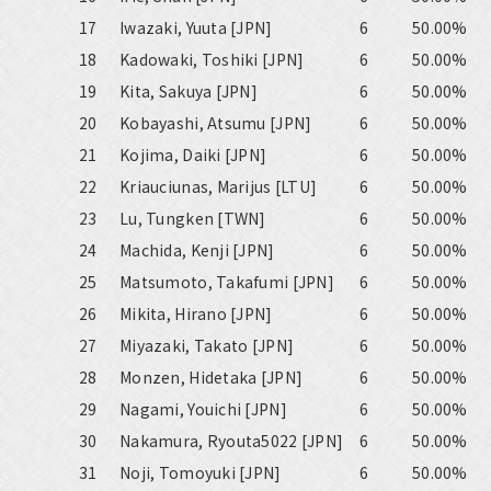
17
Iwazaki, Yuuta [JPN]
6
50.00%
18
Kadowaki, Toshiki [JPN]
6
50.00%
19
Kita, Sakuya [JPN]
6
50.00%
20
Kobayashi, Atsumu [JPN]
6
50.00%
21
Kojima, Daiki [JPN]
6
50.00%
22
Kriauciunas, Marijus [LTU]
6
50.00%
23
Lu, Tungken [TWN]
6
50.00%
24
Machida, Kenji [JPN]
6
50.00%
25
Matsumoto, Takafumi [JPN]
6
50.00%
26
Mikita, Hirano [JPN]
6
50.00%
27
Miyazaki, Takato [JPN]
6
50.00%
28
Monzen, Hidetaka [JPN]
6
50.00%
29
Nagami, Youichi [JPN]
6
50.00%
30
Nakamura, Ryouta5022 [JPN]
6
50.00%
31
Noji, Tomoyuki [JPN]
6
50.00%