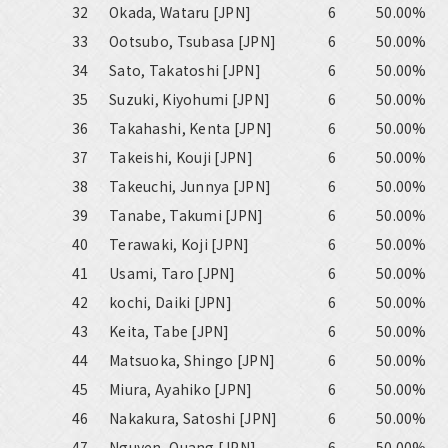
32
Okada, Wataru [JPN]
6
50.00%
33
Ootsubo, Tsubasa [JPN]
6
50.00%
34
Sato, Takatoshi [JPN]
6
50.00%
35
Suzuki, Kiyohumi [JPN]
6
50.00%
36
Takahashi, Kenta [JPN]
6
50.00%
37
Takeishi, Kouji [JPN]
6
50.00%
38
Takeuchi, Junnya [JPN]
6
50.00%
39
Tanabe, Takumi [JPN]
6
50.00%
40
Terawaki, Koji [JPN]
6
50.00%
41
Usami, Taro [JPN]
6
50.00%
42
kochi, Daiki [JPN]
6
50.00%
43
Keita, Tabe [JPN]
6
50.00%
44
Matsuoka, Shingo [JPN]
6
50.00%
45
Miura, Ayahiko [JPN]
6
50.00%
46
Nakakura, Satoshi [JPN]
6
50.00%
47
Nguyen, Quang [JPN]
6
50.00%