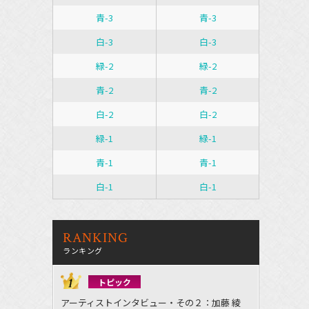
青-3
青-3
白-3
白-3
緑-2
緑-2
青-2
青-2
白-2
白-2
緑-1
緑-1
青-1
青-1
白-1
白-1
RANKING
ランキング
トピック
アーティストインタビュー・その２：加藤 綾