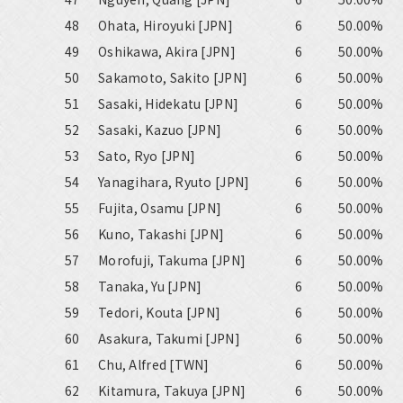
48
Ohata, Hiroyuki [JPN]
6
50.00%
49
Oshikawa, Akira [JPN]
6
50.00%
50
Sakamoto, Sakito [JPN]
6
50.00%
51
Sasaki, Hidekatu [JPN]
6
50.00%
52
Sasaki, Kazuo [JPN]
6
50.00%
53
Sato, Ryo [JPN]
6
50.00%
54
Yanagihara, Ryuto [JPN]
6
50.00%
55
Fujita, Osamu [JPN]
6
50.00%
56
Kuno, Takashi [JPN]
6
50.00%
57
Morofuji, Takuma [JPN]
6
50.00%
58
Tanaka, Yu [JPN]
6
50.00%
59
Tedori, Kouta [JPN]
6
50.00%
60
Asakura, Takumi [JPN]
6
50.00%
61
Chu, Alfred [TWN]
6
50.00%
62
Kitamura, Takuya [JPN]
6
50.00%