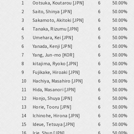
1
Ootsuka, Koutarou [JPN]
6
50.00%
2
Saito, Shinya [JPN]
6
50.00%
3
Sakamoto, Akitoki [JPN]
6
50.00%
4
Tanaka, Rizumu [JPN]
6
50.00%
5
Umehara, Kei [JPN]
6
50.00%
6
Yanada, Kenji [JPN]
6
50.00%
7
Yang, Jun-mo [KOR]
6
50.00%
8
kitajima, Ryoko [JPN]
6
50.00%
9
Fujikake, Hiroaki [JPN]
6
50.00%
10
Hachiya, Masahiro [JPN]
6
50.00%
11
Hida, Masanori [JPN]
6
50.00%
12
Honjo, Shuya [JPN]
6
50.00%
13
Horie, Tooru [JPN]
6
50.00%
14
Ichinohe, Hirona [JPN]
6
50.00%
15
Ideue, Tetsuya [JPN]
6
50.00%
16
Irie, Shun [JPN]
6
50.00%