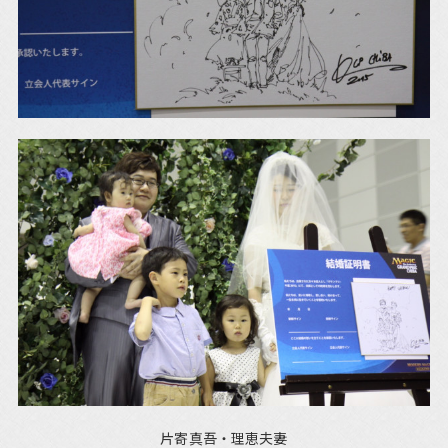
片寄真吾・理恵夫妻