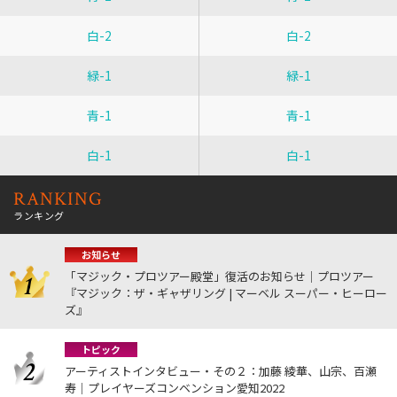
白-2
白-2
緑-1
緑-1
青-1
青-1
白-1
白-1
RANKING
ランキング
お知らせ
「マジック・プロツアー殿堂」復活のお知らせ｜プロツアー
『マジック：ザ・ギャザリング | マーベル スーパー・ヒーロー
ズ』
トピック
アーティストインタビュー・その２：加藤 綾華、山宗、百瀬
寿｜プレイヤーズコンベンション愛知2022