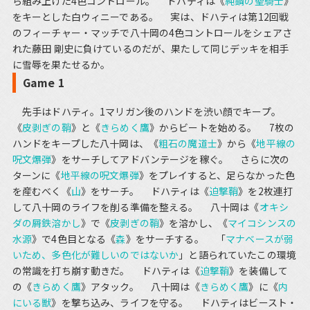
ら組み上げた4色コントロール。 ドハティは《
純鋼の聖騎士
》
をキーとした白ウィニーである。 実は、ドハティは第12回戦
のフィーチャー・マッチで八十岡の4色コントロールをシェアさ
れた藤田 剛史に負けているのだが、果たして同じデッキを相手
に雪辱を果たせるか。
Game 1
先手はドハティ。1マリガン後のハンドを渋い顔でキープ。
《
皮剥ぎの鞘
》と《
きらめく鷹
》からビートを始める。 7枚の
ハンドをキープした八十岡は、《
粗石の魔道士
》から《
地平線の
呪文爆弾
》をサーチしてアドバンテージを稼ぐ。 さらに次の
ターンに《
地平線の呪文爆弾
》をプレイすると、足らなかった色
を産むべく《
山
》をサーチ。 ドハティは《
迫撃鞘
》を2枚連打
して八十岡のライフを削る準備を整える。 八十岡は《
オキシ
ダの屑鉄溶かし
》で《
皮剥ぎの鞘
》を溶かし、《
マイコシンスの
水源
》で4色目となる《
森
》をサーチする。 「
マナベースが弱
いため、多色化が難しいのではないか
」と語られていたこの環境
の常識を打ち崩す動きだ。 ドハティは《
迫撃鞘
》を装備して
の《
きらめく鷹
》アタック。 八十岡は《
きらめく鷹
》に《
内
にいる獣
》を撃ち込み、ライフを守る。 ドハティはビースト・