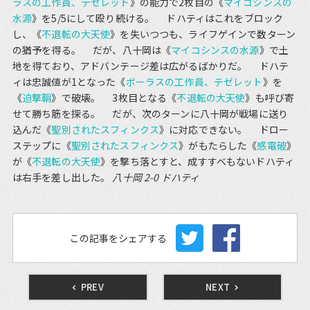
ラスの工作員、テゼレット
》の能力で2枚目の《
マイコシンスの
水源
》を5/5にして殴り続ける。 ドハティはこれをブロック
し、《
不退転の大天使
》を失いつつも、ライフゲインで数ターン
の猶予を得る。 だが、八十岡は《
マイコシンスの水源
》で土
地を得ており、アドバンテージ差は広がるばかりだ。 ドハテ
ィは忠誠値が1となった《
ボーラスの工作員、テゼレット
》を
《
迫撃鞘
》で破壊。 3枚目となる《
不退転の大天使
》も呼び寄
せて勝ち筋を探る。 だが、次のターンに八十岡が戦場に送り
込んだ《
聖別されたスフィンクス
》に対応できない。 ドロー
ステップに《
聖別されたスフィンクス
》がもたらした《
感電破
》
が《
不退転の大天使
》を撃ち落とすと、成すすべもないドハティ
は右手を差し出した。
八十岡 2-0 ドハティ
この記事をシェアする
PREV
NEXT