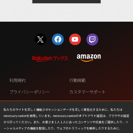
利用規約
行動規範
プライバシーポリシー
カスタマーサポート
ファンコンテンツ・ポリシー
個人情報の販売や共有を許可し
ない
私たちのサイトを正しく機能させセッションデータを正しく匿名化するために、私たちは
necessary cookieを使用しています。necessary cookieのオプトアウト設定は、ブラウザの設定
COOKIE
プレスリリース
から行ってください。また、お客さま１人１人に合ったコンテンツや広告をご提供したり、ソ
ーシャルメディアの機能を配信したり、ウェブのトラフィックを解析したりするために、
会社情報
お問い合わせ