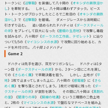
トークンに《
迫撃鞘
》を装備して八十岡の《
オキシダの屑鉄溶か
し
》を牽制する。 しかし、八十岡は構わずアタック。ビース
ト・トークンがブロックしたところで二枚目の《
オキシダの屑鉄
溶かし
》で《
迫撃鞘
》を破壊。 ダメージレースから消耗戦に
引きずり込む。 追い詰められたドハティは《
ダークスティール
の斧
》をプレイして巨大になった《
墨蛾の生息地
》で攻撃し毒殺
を試みるが、八十岡が《
ボーラスの工作員、テゼレット
》に辿り
ついて5/5の《
マイコシンスの水源
》で攻勢に回り始めると、カ
ードを片付けた。
八十岡 1-0 ドハティ
Game 2
ドハティは先手を選び、双方マリガンなし。 ドハティは1タ
ーン目《
ダークスティールの斧
》から、2ターン目にこれを戻し
ての《
きらめく鷹
》で早期決着を狙う。 しかし、土地が《
平
地
》1枚で止まってしまった上に、八十岡の《
感電破
》に《
きら
めく鷹
》を撃ち落とされてしまう。1枚だけ戦場に残った《
ダー
クスティールの斧
》が哀愁を誘う。 その間に八十岡は《
黒割れ
の崖
》《
闇滑りの岸
》《
銅線の地溝
》という三種類の二色土地
と、2枚の《
マイコシンスの水源
》で盤石なマナベースを組み上
げる。 手札にも2枚ずつの《
喉首狙い
》と《
黒の太陽の頂点
》