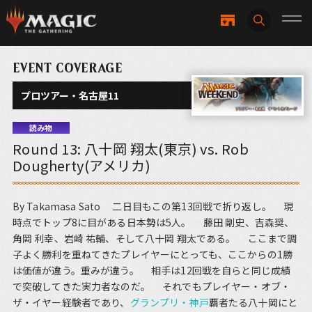
EVENT COVERAGE
プロツアー・名古屋11
読み物
Round 13: 八十岡 翔太(東京) vs. Rob
Dougherty(アメリカ)
By Takamasa Sato 二日目もこの第13回戦で折り返し。 現
時点でトップ8に目がある日本勢は5人。 藤田 剛史、吉森奨、
角岡 利幸、岩崎 祐輔、そして八十岡 翔太である。 ここまで調
子よく勝利を重ねてきたプレイヤーにとっても、ここからの1勝
は価値が違う。重みが違う。 相手は12回戦を自らと同じ成績
で突破してきた実力者なのだ。 それでもプレイヤー・オブ・
ザ・イヤー経験者であり、
グランプリ・神戸
覇者たる八十岡にと