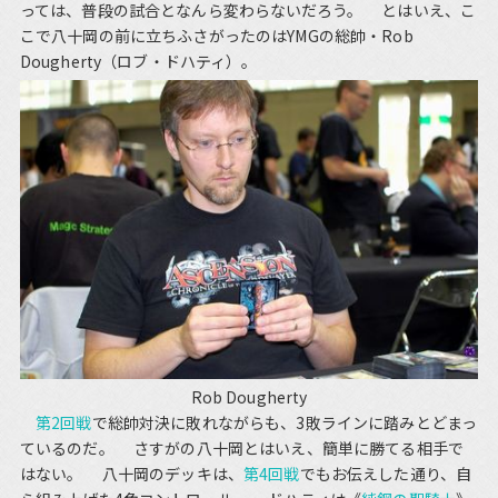
っては、普段の試合となんら変わらないだろう。 とはいえ、こ
こで八十岡の前に立ちふさがったのはYMGの総帥・Rob
Dougherty（ロブ・ドハティ）。
Rob Dougherty
第2回戦
で総帥対決に敗れながらも、3敗ラインに踏みとどまっ
ているのだ。 さすがの八十岡とはいえ、簡単に勝てる相手で
はない。 八十岡のデッキは、
第4回戦
でもお伝えした通り、自