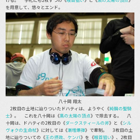
を用意して、悠々とエンド。
八十岡 翔太
2枚目の土地に辿りついたドハティは、ようやく《
純鋼の聖騎
士
》。 これを八十岡は《
黒の太陽の頂点
》で除去する。 八
十岡は、ドハティの2枚目の《
ダークスティールの斧
》と《
シル
ヴォクの生命杖
》に対しては《
漸増爆弾
》で牽制。 3枚目の土
地に辿りついての《
王の摂政、ケンバ
》を《
喉首狙い
》、2枚目