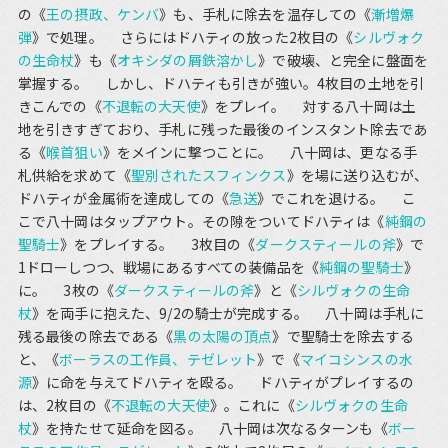
の《
王の摂政、ケンバ
》も、手札に除去を温存しての《
漸増爆
弾
》で処理。 さらにはドハティの放った2枚目の《
シルヴォク
の生命杖
》も《
オキシダの屑鉄溶かし
》で破壊、と完全に盤面を
掌握する。 しかし、ドハティも引きが強い。4枚目の土地を引
きこんでの《
不退転の大天使
》をプレイ。 対する八十岡は土
地を引きすぎており、手札に残った最後のインスタント除去であ
る《
喉首狙い
》をメインに撃つことに。 八十岡は、更なる手
札供給を求めて《
聖別されたスフィンクス
》を場に送り込むが、
ドハティが金属術を達成しての《
急送
》でこれを退ける。 こ
こで八十岡はタップアウト。その隙をついてドハティは《
純鋼の
聖騎士
》をプレイする。 3枚目の《
ダークスティールの斧
》で
1ドローしつつ、戦場にあるすべての装備品を《
純鋼の聖騎士
》
に。 3枚の《
ダークスティールの斧
》と《
シルヴォクの生命
杖
》を両手に抱えた、9/2の騎士が完成する。 八十岡は手札に
残る最後の除去である《
黒の太陽の頂点
》で聖騎士を除去する
と、《
ボーラスの工作員、テゼレット
》で《
マイコシンスの水
源
》に命を与えてドハティを殴る。 ドハティがプレイするの
は、2枚目の《
不退転の大天使
》。これに《
シルヴォクの生命
杖
》を持たせて延命を図る。 八十岡は次なるターンも《
ボー