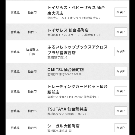
トイザらス・ベビーザらス 仙台
MAP
宮城県
仙台市
泉大沢店
泉区大沢 1-5-1 イオンタウン仙台泉大沢 2F
トイザらス 仙台長町店
MAP
宮城県
仙台市
太白区長町7-20-3 ザ・モール仙台長町 3F
ふるいちトップブックスアクロス
仙台市太
MAP
宮城県
プラザ富沢西店
白区
富沢西3丁目1-1
OMITSU仙台原町店
MAP
宮城県
仙台市
宮城野区原町2-5-57 B区画
トレーディングカードピット仙台
MAP
宮城県
仙台市
駅前店
宮城野区榴岡2丁目1-25 Vivi仙台駅東口3F
TSUTAYA 仙台荒井店
MAP
宮城県
仙台市
若林区なないろの里3丁目3-28
シーガル大和町店
MAP
宮城県
仙台市
若林区志波町18-23