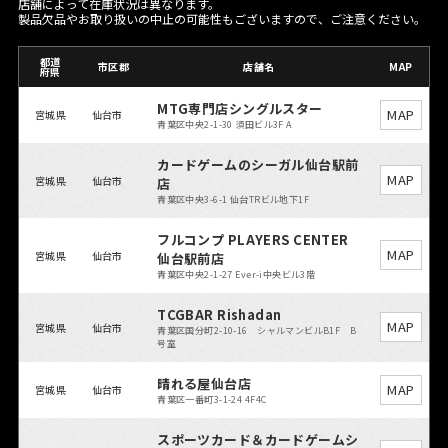
店舗によって在庫状況は異なります。
製品欠品やお取り扱いの中止の可能性もございますので、ご注意ください。
都道
市区郡
店舗名
MAP
府県
MTG専門店シングルスター
MAP
宮城県
仙台市
青葉区中央2-1-30 須田ビル3F A
カードゲームのシーガル仙台駅前
MAP
宮城県
仙台市
店
青葉区中央3-6-1 仙台TRビル地下1F
フルコンプ PLAYERS CENTER
MAP
宮城県
仙台市
仙台駅前店
青葉区中央2-1-27 Ever-i中央ビル3階
TCGBAR Rishadan
MAP
宮城県
仙台市
青葉区国分町2-10-16 シャルマンビルB1F B
号室
晴れる屋仙台店
MAP
宮城県
仙台市
青葉区一番町3-1-24 4F4C
スポーツカード＆カードゲームシ