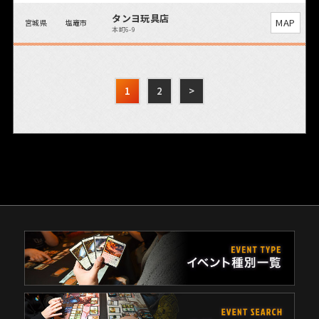
タンヨ玩具店
MAP
宮城県
塩竈市
本町6-9
1
2
>