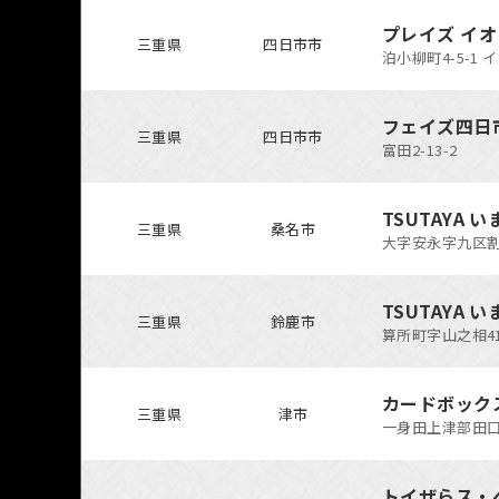
プレイズ イ
三重県
四日市市
泊小柳町4-5-1
フェイズ四日
三重県
四日市市
富田2-13-2
TSUTAYA
三重県
桑名市
大字安永字九区割1
TSUTAYA
三重県
鈴鹿市
算所町字山之相41
カードボック
三重県
津市
一身田上津部田口ノ
トイザらス・