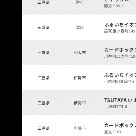
三重県
津市
藤方 985-1
ふるいちイオ
三重県
津市
高茶屋小森町14
カードボック
三重県
松阪市
川井町上大坪71
ふるいちイオ
三重県
伊勢市
小木町538番地
TSUTAYA
三重県
伊勢市
上地町774-6
カードボック
三重県
名張市
夏見3303