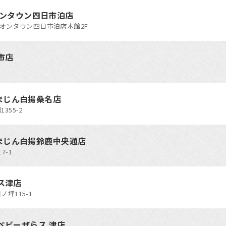
オンタウン四日市泊店
 イオンタウン四日市泊店本館2F
市店
 いまじん白揚桑名店
355-2
 いまじん白揚鈴鹿中央通店
7-1
ス津店
坪115-1
ベビーザらス 津店