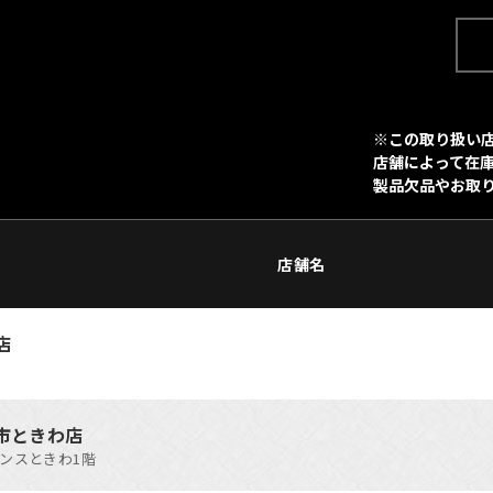
※この取り扱い店
店舗によって在
製品欠品やお取
店舗名
店
市ときわ店
デンスときわ1階