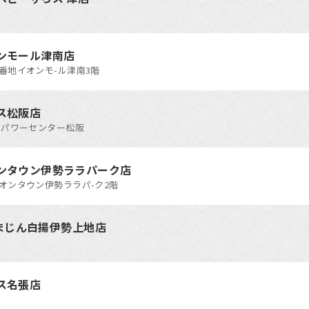
ンモール津南店
5番地イオンモ-ル津南3階
ス松阪店
8 パワーセンター松阪
ンタウン伊勢ララパーク店
イオンタウン伊勢ララパ-ク2階
 いまじん白揚伊勢上地店
ス名張店