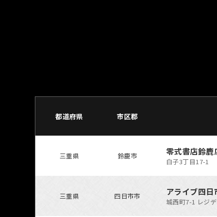
都道
府県
市区郡
零式書店鈴鹿
三重県
鈴鹿市
白子3丁目17-1
アライブ四日
三重県
四日市市
城西町7-1 レジ