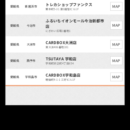
トレカショップファンクス
MAP
愛媛県
新居浜市
繁本町5-31 第3越智ビル1F
ふるいちイオンモール今治新都市
MAP
愛媛県
今治市
店
にぎわい広場1番地1
CARDBOX大洲店
MAP
愛媛県
大洲市
東大洲406番地101
TSUTAYA 宇和店
MAP
愛媛県
西予市
宇和町卯之町4丁目654
CARDBOX宇和島店
MAP
愛媛県
宇和島市
明倫町4-1-1 三好ビル1F