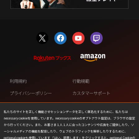
利用規約
行動規範
プライバシーポリシー
カスタマーサポート
ファンコンテンツ・ポリシー
個人情報の販売や共有を許可し
ない
私たちのサイトを正しく機能させセッションデータを正しく匿名化するために、私たちは
necessary cookieを使用しています。necessary cookieのオプトアウト設定は、ブラウザの設定
COOKIE
プレスリリース
から行ってください。また、お客さま１人１人に合ったコンテンツや広告をご提供したり、ソ
ーシャルメディアの機能を配信したり、ウェブのトラフィックを解析したりするために、
会社情報
お問い合わせ
optional cookieも使用しています 「はい、同意します」をクリックすると、optional Cookieの