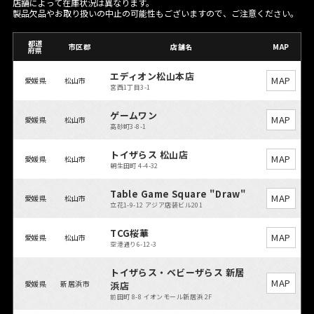
店舗によって在庫状況は異なります。
製品欠品やお取り扱いの中止の可能性もございますので、ご注意ください。
都道
市区郡
店舗名
MAP
府県
エディオン松山本店
MAP
愛媛県
松山市
宮西1丁目3-1
ゲームワン
MAP
愛媛県
松山市
高砂町3-8-1
トイザらス 松山店
MAP
愛媛県
松山市
朝生田町 4-4-32
Table Game Square "Draw"
MAP
愛媛県
松山市
立花1-9-12 アジア店装ビル201
TCG桜華
MAP
愛媛県
松山市
空港通り6-12-3
トイザらス・ベビーザらス 新居
MAP
愛媛県
新居浜市
浜店
前田町 8-8 イオンモール新居浜 2F