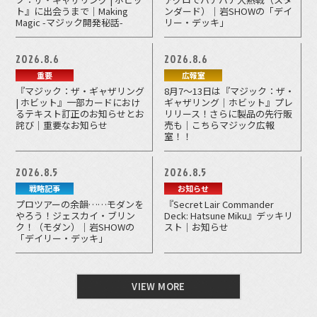
ト』に出会うまで｜Making
ンダード）｜岩SHOWの「デイ
Magic -マジック開発秘話-
リー・デッキ」
2026.8.6
2026.8.6
重要
広報室
『マジック：ザ・ギャザリング
8月7～13日は『マジック：ザ・
| ホビット』一部カードにおけ
ギャザリング｜ホビット』プレ
るテキスト訂正のお知らせとお
リリース！さらに製品の先行販
詫び｜重要なお知らせ
売も｜こちらマジック広報
室！！
2026.8.5
2026.8.5
戦略記事
お知らせ
プロツアーの余韻……モダンを
『Secret Lair Commander
やろう！ジェスカイ・ブリン
Deck: Hatsune Miku』デッキリ
ク！（モダン）｜岩SHOWの
スト｜お知らせ
「デイリー・デッキ」
VIEW MORE