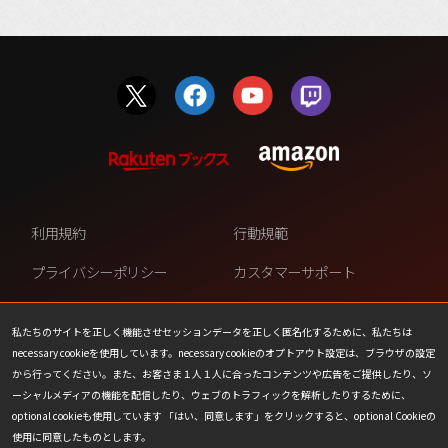
利用規約
行動規範
プライバシーポリシー
カスタマーサポート
ファンコンテンツ・ポリシー
個人情報の販売や共有を許可し
ない
私たちのサイトを正しく機能させセッションデータを正しく匿名化するために、私たちは
necessary cookieを使用しています。necessary cookieのオプトアウト設定は、ブラウザの設定
COOKIE
プレスリリース
から行ってください。また、お客さま１人１人に合ったコンテンツや広告をご提供したり、ソ
ーシャルメディアの機能を配信したり、ウェブのトラフィックを解析したりするために、
会社情報
お問い合わせ
optional cookieも使用しています 「はい、同意します」をクリックすると、optional Cookieの
使用に同意したものとします。