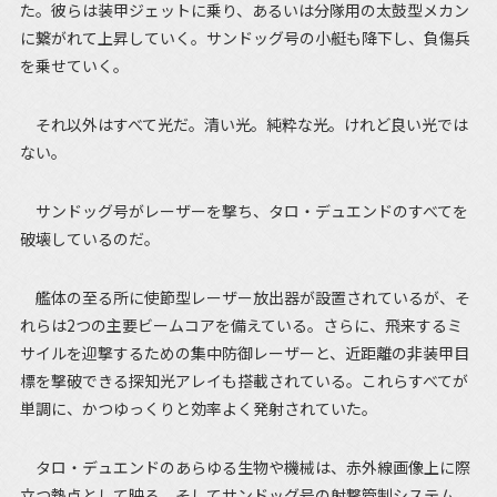
た。彼らは装甲ジェットに乗り、あるいは分隊用の太鼓型メカン
に繋がれて上昇していく。サンドッグ号の小艇も降下し、負傷兵
を乗せていく。
それ以外はすべて光だ。清い光。純粋な光。けれど良い光では
ない。
サンドッグ号がレーザーを撃ち、タロ・デュエンドのすべてを
破壊しているのだ。
艦体の至る所に使節型レーザー放出器が設置されているが、そ
れらは2つの主要ビームコアを備えている。さらに、飛来するミ
サイルを迎撃するための集中防御レーザーと、近距離の非装甲目
標を撃破できる探知光アレイも搭載されている。これらすべてが
単調に、かつゆっくりと効率よく発射されていた。
タロ・デュエンドのあらゆる生物や機械は、赤外線画像上に際
立つ熱点として映る。そしてサンドッグ号の射撃管制システム