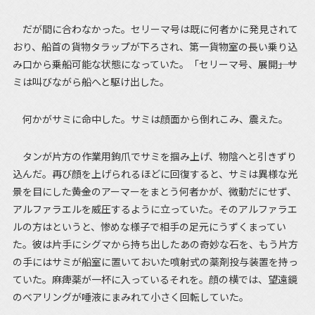
だが間に合わなかった。セリーマ号は既に何者かに発見されて
おり、船首の貨物タラップが下ろされ、第一貨物室の長い乗り込
み口から乗船可能な状態になっていた。「セリーマ号、展開――」サ
ミは叫びながら船へと駆け出した。
何かがサミに命中した。サミは顔面から倒れこみ、震えた。
タンが片方の作業用鉤爪でサミを掴み上げ、物陰へと引きずり
込んだ。再び顔を上げられるほどに回復すると、サミは異様な光
景を目にした――黄金のアーマーをまとう何者かが、微動だにせず、
アルファラエルを威圧するように立っていた。そのアルファラエ
ルの方はというと、惨めな様子で相手の足元にうずくまってい
た。彼は片手にシグマから持ち出したあの奇妙な石を、もう片方
の手にはサミが船室に置いておいた噴射式の薬剤投与装置を持っ
ていた。麻痺薬が一杯に入っているそれを。顔の横では、望遠鏡
のベアリングが唾液にまみれて小さく回転していた。