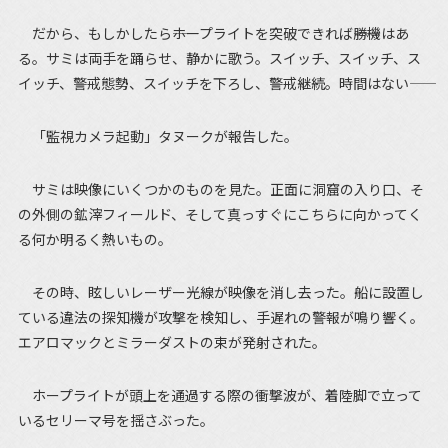
だから、もしかしたら――ホープライトを突破できれば――勝機はあ
る。サミは両手を踊らせ、静かに歌う。スイッチ、スイッチ、ス
イッチ、警戒態勢、スイッチを下ろし、警戒継続。時間はない――
「監視カメラ起動」タヌークが報告した。
サミは映像にいくつかのものを見た。正面に洞窟の入り口、そ
の外側の鉱滓フィールド、そして真っすぐにこちらに向かってく
る何か明るく熱いもの。
その時、眩しいレーザー光線が映像を消し去った。船に設置し
ている違法の探知機が攻撃を検知し、手遅れの警報が鳴り響く。
エアロマックとミラーダストの束が発射された。
ホープライトが頭上を通過する際の衝撃波が、着陸脚で立って
いるセリーマ号を揺さぶった。