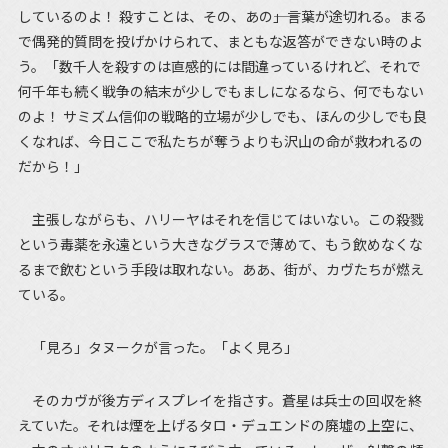
しているのよ！ 殺すことは、その、あの――」言葉が途切れる。まる
で偶発的質問を投げかけられて、まともな返答ができない時のよ
う。「数千人を殺すのは直感的には間違っているけれど、それで
何千年も続く戦争の結末が少しでもましになるなら、何でもない
のよ！ サミズム信仰の戦略的立場が少しでも、ほんの少しでも良
くなれば、今日ここで私たちが奪うよりも沢山の命が救われるの
だから！」
主張しながらも、ハリーヤはそれを信じてはいない。この殺戮
という毒薬を永遠という大きなグラスで薄めて、もう飲めなくな
るまで飲むという手段は取れない。ああ、街が、カヴたちが燃え
ている。
「見ろ」タヌークが言った。「よく見ろ」
そのカヴが後方ディスプレイを指さす。蒼星は兵士の回収を終
えていた。それは煙を上げるタロ・デュエンドの廃墟の上空に、