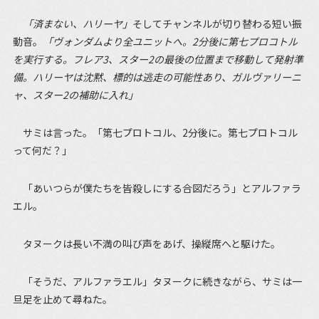
「済まない、ハリーヤ」
そしてチャンネルが切り替わる短い振
動音。
「ヴォンダムより全ユニットへ。2分後に第七プロコトル
を実行する。フレア3、スター2の最後の位置まで移動して発射準
備。ハリーヤは沈黙、標的は逃走の可能性あり、ガルヴァリーニ
ャ、スター2の補助に入れ」
サミは言った。「第七プロトコル、2分後に。第七プロトコル
って何だ？」
「あいつらが僕たちを皆殺しにする合図だろう」とアルファラ
エル。
タヌークは長い不満の叫び声をあげ、操縦席へと駆けた。
「そうだ、アルファラエル」タヌークに続きながら、サミは一
旦足を止めて尋ねた。