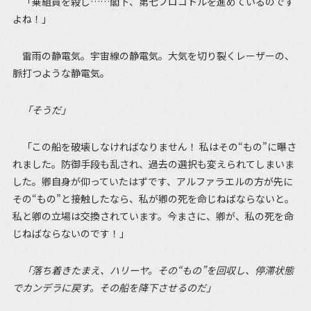
「乗組員を殺し……閣下、第七プロコトルを進めているのです
よね！」
雷雨の静電気。宇宙線の静電気。大気を切り裂くレーザーの、
脈打つような静電気。
「そうだ」
「この船を破壊しなければなりません！ 私はその“もの”に曝さ
れました。防御手段も乱され、過去の選択も変えられてしまいま
した。卿自身が仰っていたはずです、アルファラエルの方が先に
その“もの”と接触したなら、私が卿の死を命じねばならないと。
私と卿の立場は交換されています。今まさに、卿が、私の死を命
じねばならないのです！」
「落ち着きたまえ、ハリーヤ。その“もの”を回収し、停滞状態
でカンデラに戻す。その船を降下させるのだ」