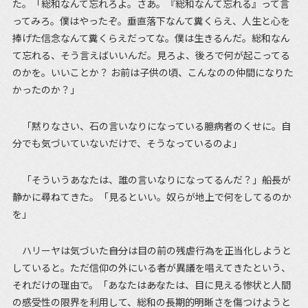
た。「総和なんて忘れろよ。さあ。『総和なんて忘れる』って言
ってみろ。僕はやったぞ。垂直落下なんて糞くらえ、人生と心を
捧げた信念なんて糞くらえだってな。僕は生きるんだ。総和なん
て忘れる、そう言えばいいんだ。見ろよ、後ろで何が起こってる
のかを。いいことか？ お前は子供の頃、こんなのの仲間になりた
かったのか？」
「黙りなさい、石の言いなりになっている臆病者のくせに。自
分でも気づいていないだけで、そうなっているのよ」
「そういうあなたは、誰の言いなりになってるんだ？」船長が
静かに尋ねてきた。「見るといい。奴らが地上で何をしてるのか
を」
ハリーヤは気づいた――自分は目の前の残虐行為を正当化しようと
していると。ただ信仰の外にいる者が異議を唱えてきたという、
それだけの理由で。「あなたは――あなたは、目に見える惨状と人間
の感受性の限界を利用して、総和の長期的明晰さを傷つけようと