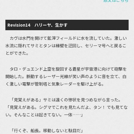
原文はこちら
Revision14 ハリーヤ、生かす
カヴは水門を開けて鉱滓フィールドに水を流していた。激しい
水流に隠れてサミとタンは縁壁を迂回し、セリーマ号へと戻るこ
とができた。
タロ・デュエンド上空を旋回する蒼星が宇宙港に向けて砲撃を
開始した。脈動するレーザー光線が笑い声のように音を立て、白
く激しい電撃が管制塔と気象レーダーを駆け上がる。
「見覚えがある」サミは遠くの惨状を見つめながら言った。
「見覚えがある。シグマでこれを見たんだよ、タン！ でも見てな
い。そんなことは起きてない。一体……」
「行くぞ、船長。移動しないと駄目だ」