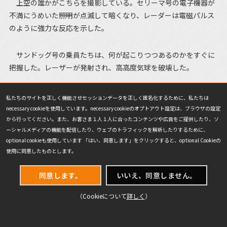
上空の誰かがこちらを撮影している。セリーマ号の電子機器が
不満にうめいた――照明が点滅して暗くなり、レーダーは電磁パルス
のように強力な反応を示した。
サンドッグ号の乗員たちは、何が起こりつつあるのかをすぐに
把握した。レーザーが発射され、高高度気球を破壊した。
サミは追跡してくるホープライトの顔面へと、核融合ドライブ
私たちのサイトを正しく機能させセッションデータを正しく匿名化するために、私たちは
反応塊の残りを叩きつけた。
necessary cookieを使用しています。necessary cookieのオプトアウト設定は、ブラウザの設定
から行ってください。また、お客さま１人１人に合ったコンテンツや広告をご提供したり、ソ
ーシャルメディアの機能を配信したり、ウェブのトラフィックを解析したりするために、
ホープライトはすぐさま垂直に回避し、目標を再び捕捉し、そ
optional cookieも使用しています 「はい、同意します」をクリックすると、optional Cookieの
して……
使用に同意したものとします。
光。
同意します。
いいえ、同意しません。
（Cookieについて
詳しく
）
カヴァーロンの砲台が火を噴いた。