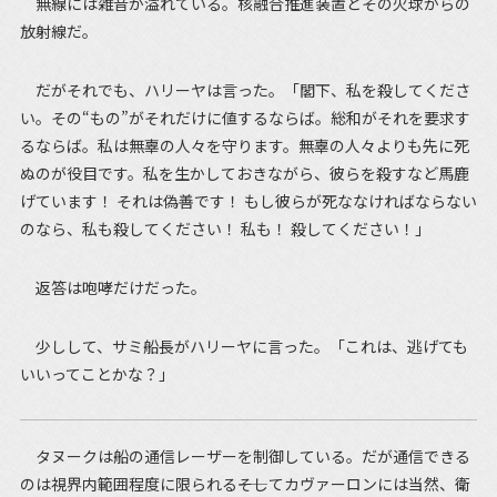
無線には雑音が溢れている。核融合推進装置とその火球からの
放射線だ。
だがそれでも、ハリーヤは言った。「閣下、私を殺してくださ
い。その“もの”がそれだけに値するならば。総和がそれを要求す
るならば。私は無辜の人々を守ります。無辜の人々よりも先に死
ぬのが役目です。私を生かしておきながら、彼らを殺すなど馬鹿
げています！ それは偽善です！ もし彼らが死ななければならない
のなら、私も殺してください！ 私も！ 殺してください！」
返答は咆哮だけだった。
少しして、サミ船長がハリーヤに言った。「これは、逃げても
いいってことかな？」
タヌークは船の通信レーザーを制御している。だが通信できる
のは視界内範囲程度に限られる――そしてカヴァーロンには当然、衛