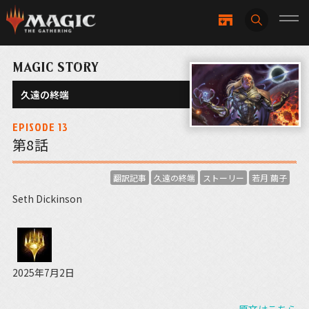
MAGIC STORY
久遠の終端
EPISODE 13
第8話
翻訳記事
久遠の終端
ストーリー
若月 繭子
Seth Dickinson
2025年7月2日