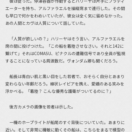
彼は従った。停滞容器が作動するとハリーヤは片手にブラディ
エーターを持ち、アルファラエルを操縦席まで連行した。その間
も早口で何かをわめいていたが、彼女は全く気に留めなかった。
あの人間とカヴは人質について話していた。
「人質が欲しいの？」ハリーヤはそう言い、アルファラエルを
席の間に投げつけた。「この船を着陸させなさい。それと142に
繋げて」それはCOMASU、ピナクルの遭難信号であり全員が監視
することになっている周波数だ。ヴォンダム卿も聞くだろう。
船長は青白い肌と黒い目をした若者で、おそらく自分とあまり
変わらない年齢だろう。線状レイピアを携え、愛嬌のある笑みを
浮かべる。「着陸？ こんな優秀な護衛がついてるのに？」
後方カメラの画像を若者は示した。
一機のホープライトが船尾のすぐ背後についていた。あまりに
近い。そして非常に機敏に動くその船は、こちらをまるで模型の