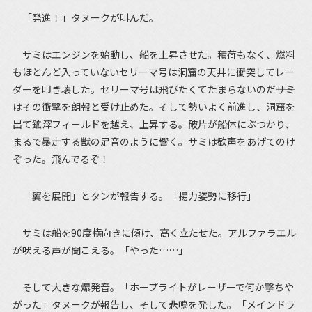
「発進！」タヌークが叫んだ。
サミはエンジンを始動し、船を上昇させた。積荷もなく、燃料
もほとんど入っていないセリーマ号は洞窟の天井に衝突してレー
ダーを叩き壊した。セリーマ号は飛びたくてたまらないのだ――サミ
はその衝撃を朗報と受け止めた。そして勢いよく前進し、洞窟を
出て鉱滓フィールドを越え、上昇する。破片が船体にぶつかり、
まるで暴走する獣の足音のように響く。サミは歓声をあげてのけ
ぞった。飛んでるぞ！
「翼を展開」とタンが報告する。「揚力姿勢に移行」
サミは船を90度横向きに傾け、高く立たせた。アルファラエル
が吠える声が聞こえる。「やった……」
そして大きな爆発音。「ホープライトがレーザーで何か撃ちや
がった」タヌークが報告し、そして悲鳴を発した。「メインドラ