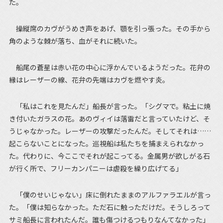
た。
操縦席のカヴがうめき声をあげ、顎を引っ張った。その手から
角のような棘が落ち、血がそれに続いた。
船尾の蒼星は赤い花の中心に浮かんでいるようだった。花弁の
縁はレーザーの線、花弁の先端はカヴを燃やす炎。
「私はこれを見たんだ」船長が言った。「シグマで。粘土に焼
き付いたガラスの花。あのヴィイは落雷だと言っていたけど、そ
うじゃなかった。レーザーの攻撃だったんだ。そしてそれは……
起こらないことになった。巡視船は私たちを捕まえられなかっ
た。代わりに、今ここでそれが起こってる。金属男が欲しがる石
が行く所で、フリーカンパニーは虐殺を繰り広げてる」
「僕のせいじゃない」床に倒れたままのアルファラエルが言っ
た。「僕は知らなかった。ただ石に触っただけだ。そうしろって
サミ船長に言われたんだ。誰も傷つけるつもりなんてなかった」