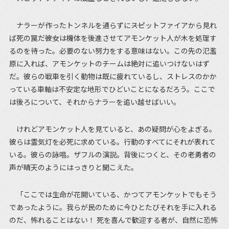
ナラーが作ったトンネルを通らずに――スピットファイアから見れ
ば死の罠だ――彼女は機体を後進させてアモンケット人が木を処理す
るのを待った。必要のない努力をする意味はない。この先の氾濫
原に入れば、アモンケットのチームは絶対に追いつけないはず
だ。彼らの戦車を引く動物は既に疲れているし、ストレスのかか
っている車軸は不安定な地形でひどいことになるだろう。ここで
は後ろについて、それからナラーを追い越せばいい。
けれどアモンケット人を見ていると、あの疑問が心をよぎる。
彼らは霊気灯を必死に求めている。行動のすべてにそれが表れて
いる。彼らの詠唱。ザフルの演説。背後につくと、その老勇者の
声が晴天のようにはっきりと聞こえた。
「ここでは生命が花開いている、かつてアモンケットでもそう
であったように。我らが民のために今ひとたびそれを手に入れる
のだ、怖れることはない！ 死を喜んで歓迎する者が、自然に恐怖