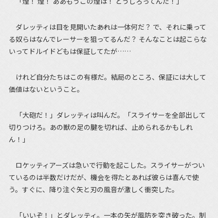
「煙！ 煙！ ああもうこの煙は！ どうしろってんだ！」
ダレッティは目を見開いた――あれは一体何だ？ で、それに乗って
る奴らはなんでレーサーを狙ってるんだ？ そんなことは起こらな
いってドルイドどもは保証してたが……
けれど自分たちはこの有様だ。結局のところ、保証には大して
価値はないということ。
「大砲だ！」ダレッティは叫んだ。「スライサーを全部出して
切りつけろ。あの獣の足の腱を切れば、止められるかもしれ
ん！」
ロケッティアーズは急いで行動を起こした。スライサーがつい
ているのは半数だけだが、機会を得たとあれば彼らは喜んで使
う。すぐに、降り注ぐ矢と刃の風音が激しく衝突した。
「いいぞ！」とダレッティ。一本の矢が風防を突き破った。制