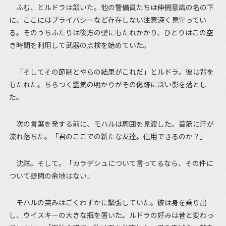
ふむ、とルドラは頷いた。他の警備員たちは――仲間意識の名の下
に、ここにはプライバシーなど存在しない――注意深く見守ってい
る。そのうちふたりは後方の壁にもたれかかり、ひとりはこの空
き時間を利用して武器の点検を始めていた。
「そしてその節制とやらの結果がこれだ」とルドラ。彼は背を
もたれた。ちらつく霊気の明かりがその傷跡に深い影を落とし
た。
次の言葉を発する前に、モハルは周囲を見渡した。首筋に汗が
流れ落ちた。「君のここでの新たな友達。信用できるのか？」
沈黙。そして。「カラデシュについて言ってるなら、その件に
ついて疑問の余地はない」
モハルの笑みはごくわずかに緊張していた。彼は身を乗り出
し、ウイスキーの大きな瓶を置いた。ルドラの好みは昔と変わっ