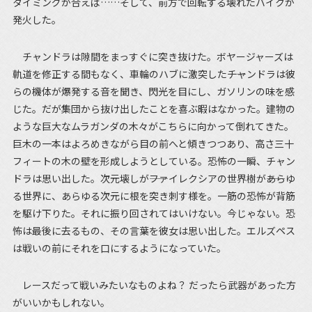
タイミングが合えば……そして、前方で回転する壊れたバイクが
発火した。
チャンドラは隙間をまっすぐに突き抜けた。ボヤージャーズは
軌道を修正する間もなく、車輪のハブに激突した――チャンドラは彼
らの機体が爆発する音を聞き、閃光を目にし、ガソリンの味を感
じた。だが集団から抜け出したことを喜ぶ暇はなかった。建物の
ような巨大なムラガンダの木々がこちらに向かって倒れてきた。
巨木の一本はよろめきながら目の前へと傾きつつあり、高さ三十
フィートの木の壁を形成しようとしている。恐怖の一瞬、チャン
ドラは思い出した。次元壊しが――ファイレクシアの世界樹が――あらゆ
る世界に、あらゆる次元に根を突き刺す様を。一筋の恐怖が背筋
を駆け下りた。それに振り回されてはいけない。今じゃない。恐
怖は最後に去るもの、その言葉を彼女は思い出した。エルズペス
は戦いの前にそれを口にするようになっていた。
レースだって戦いみたいなものよね？ だったら武器があった方
がいいかもしれない。