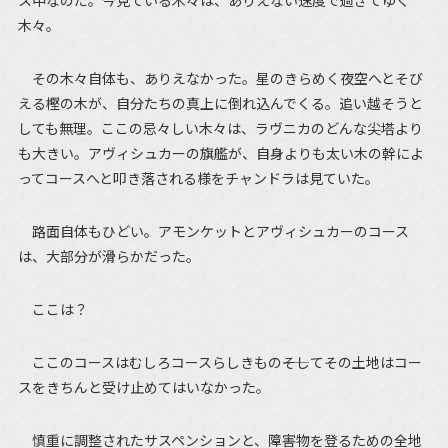
ス中なのだ。今見ている木々は、ありえない速度で過ぎてゆく
木々。
その木々自体も、ありえなかった。星のきらめく夜空へとそび
える樫の木が、自分たちの真上に倒れ込んでくる。追い越そうと
しても無理。ここの忌々しい木々は、ラヴニカのどんな尖塔より
も大きい。アヴィシュカーの旗艦が、自身よりも太い木の幹によ
ってコースへと叩き落される様をチャンドラは見ていた。
路面自体もひどい。アモンケットとアヴィシュカーのコース
は、大部分が滑らかだった。
ここは？
ここのコースはむしろコースらしきもの――そしてその土地はコー
スをきちんと受け止めてはいなかった。
慎重に調整されたサスペンションと、障害物を登るための全地