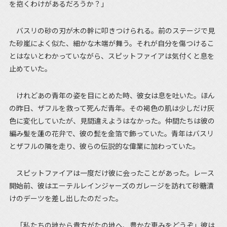
を抱くわけがあるだろうか？」
バスリの砂の刃が木の幹に叩きつけられる。前のステージで見
た砂嵐によく似た、細かな木端が舞う。それが自分を傷つけるこ
とはないとわかっていながら、スピットファイアは気付くと息を
止めていた。
けれどあの青年の姿を目にとめた時、彼女は息を吐いた。ほん
の昨日、ザフルを救って死んだ青年。その褐色の肌は少しだけ灰
色に変化していたが、見間違えようはなかった。仲間たちは彼の
編み髪を蓮の花弁で、彼の髭を金箔で飾っていた。青年はバスリ
とザフルの隣を走り、彼らの伝説的な偉業に加わっていた。
スピットファイアは一度だけ彼に会ったことがあった。レース
開始前、彼はエーテルレインジャーズのガレージを訪れて砂糖漬
けのデーツを差し出したのだった。
「私たちの地から貴方がたの地へ、豊かな恵みをどうぞ」彼は