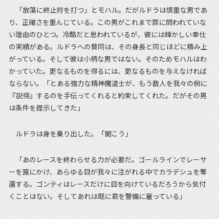
「放蕩に終止符を打つ」とモハル。だがルドラは慎重な男であ
り、正確さを重んじている。この男がこれまで罪に問われていな
い理由のひとつ。冷酷だと思われているが、彼には輝かしい奉仕
の実績がある。ルドラへの賛同は、その身長と同じほどに積み上
がっている。そして彼は小柄な男ではない。そのためモハルはわ
かっていた。更なるものを得るには、更なるものを与えなければ
ならない。「とある強力な精神魔道士が、もう数人を我々の側に
『説得』するのを手伝ってくれると約束してくれた。だがその男
は条件を提示してきた」
ルドラは身を乗り出した。「聞こう」
「あのレースを終わらせる力が必要だ。ゴールラインでレーサ
ーを罠にかけ、あらゆる目が我々に注がれる中でカラデシュを奪
還する。ゴンティはレースだけに目を向けているだろうから気付
くことはない。そしてあれは既に君を警備に雇っている」