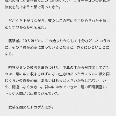
着地の時に肋骨を折ったのは間違いない。フォーチュンの副官が
彼女を助けようと駆け寄ってきた。
だが立ち上がりながら、彼女はこの穴に閉じ込められた全員に
迫りつつあるものを見た。
襲撃者。10人ほどか。この始まりからして十分ひどいというの
に、その全員が恐竜に乗っているとなると、さらにひどいことに
なる。
咆哮がミンの鼓膜を痛めつけた。下草の中から飛び出してきた
のは、葉の中に収まるはずのない生き物だった――ガスタルの獣と同
じくらいの首長恐竜、あるいはもっと大きいかもしれない。い
や、間違いなく大きい。背中には木でできた三層の即席要塞に、
トカゲ人間が沢山乗り込んでいた。
武装を固めたトカゲ人間が。