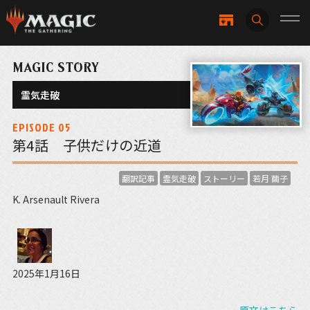
MAGIC STORY
霊気走破
EPISODE 05
第4話 子供だけの近道
翻訳記事
霊気走破
ストーリー
若月 繭子
K. Arsenault Rivera
2025年1月16日