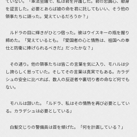
ていない。「軍法会議で、私は君を弁護した。君の忠誠心、献身
を証言した。必要とあらば娘の命を君に託してもいい、そう他の
領事たちに語った。覚えているだろうか？」
ルドラの目に輝きがひとつ宿った。彼はウイスキーの瓶を握り
締めた。「覚えているとも。『愛国者の心と情熱は、祖国への奉
仕と防衛に捧げられるべきだ』だったかな？」
その通り。他の領事たちは皆この言葉を気に入り、モハルは少
し誇らしく思っていた。そしてその言葉は真実でもある。カラデ
シュの安全に比べれば、数人の反逆者や裏切り者の命など何でも
ない。
モハルは頷いた。「ルドラ、私はその情熱を再び必要としてい
る。カラデシュは必要としている」
白髪交じりの警備員は首を傾げた。「何を計画している？」