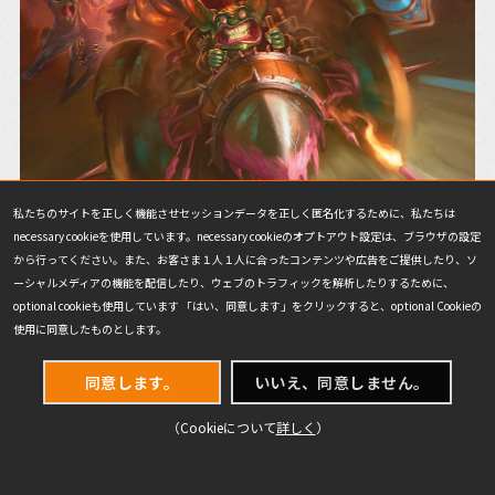
私たちのサイトを正しく機能させセッションデータを正しく匿名化するために、私たちは
アート：
Anthony Devine
necessary cookieを使用しています。necessary cookieのオプトアウト設定は、ブラウザの設定
から行ってください。また、お客さま１人１人に合ったコンテンツや広告をご提供したり、ソ
そして彼はひっくり返った。車そのものがひっくり返った。
ーシャルメディアの機能を配信したり、ウェブのトラフィックを解析したりするために、
optional cookieも使用しています 「はい、同意します」をクリックすると、optional Cookieの
「何だあ！？」
使用に同意したものとします。
すぐに、このありえない状況に対する答えが明らかになった。
同意します。
いいえ、同意しません。
ダレッティは最大の生き物については計算していたが、隠れて待
（Cookieについて
詳しく
）
ち伏せしている小さな生き物については考慮していなかった。突
撃したゴブリンたちは、罠の上をまっすぐに駆けたのだった。彼
は今、そのことを把握していた――自分たちを宙に吊り下げている網