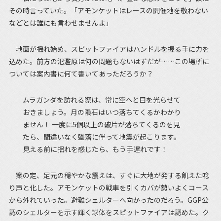
その時言っていた。「アモンケットはレースの開催地を敬わない
などとは誰にも言わせませんよ」
地面が揺れ始め、スピットファイアはハンドルを握る手に力を
込めた。前方の氾濫原は何の問題もないはずだが……この場所に
ついては案内書に何て書いてあっただろうか？
ムラガンダを訪れる際は、常に空へと目を光らせて
おきましょう。月の隕石はいつ落ちてくるかわかり
ません！ 一度に5個以上の破片が落ちてくるのを見
たら、間違いなく墜落に伴って地震が起こります。
見える前に揺れを感じたら、もう手遅れです！
案の定、足元の穏やかな震えは、すぐに大地が発する飢えた唸
り声と化した。アモンケットの戦車を引くカバが勢いよくコース
から外れていった。避難シェルターへ向かったのだろう。GGP公
認のシェルターを示す輝く球体をスピットファイアは認めた。ク