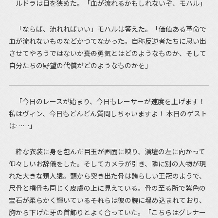
ルドラは目を狭めた。「血が流れるかもしれないぞ、モハル」
「ならば、流れればいい」モハルは答えた。「価値ある革命で
血が流れないものなどかつてなかった。自称反逆者たちに思い出
させてやろうではないか――真の勇気とはどのようなものか、そして
自分たちの野望の代償がどのようなものかを」
「今日のレースが始まり、今日もレーサーが速度を上げます！
私はヴィン、今日もどんどん質問しちゃいますよ！ 本日のゲスト
は……」
粋な衣装に身を包んだ目玉が画面に映り、演壇の左に向かって
仰々しいお辞儀をした。そしてカメラが引き、隣に別の人物が現
れた――大きな類人猿。頭から突き出た骨は誇らしい王冠のようで、
尺骨と橈骨も同じく皮膚の上に見えている。骨の至る所で紫色の
宝石が柔らかく輝いている――それらは彼の腕に埋め込まれており、
胸から下げた牙の首飾りとよく合っていた。「こちらはグレナー