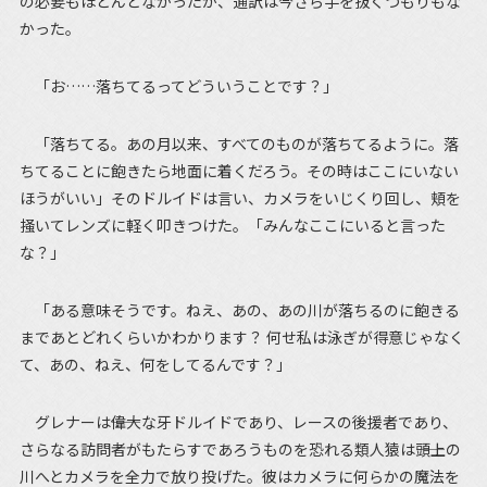
の必要もほとんどなかったが、通訳は今さら手を抜くつもりもな
かった。
「お……落ちてるってどういうことです？」
「落ちてる。あの月以来、すべてのものが落ちてるように。落
ちてることに飽きたら地面に着くだろう。その時はここにいない
ほうがいい」そのドルイドは言い、カメラをいじくり回し、頬を
掻いてレンズに軽く叩きつけた。「みんなここにいると言った
な？」
「ある意味そうです。ねえ、あの、あの川が落ちるのに飽きる
まであとどれくらいかわかります？ 何せ私は泳ぎが得意じゃなく
て、あの、ねえ、何をしてるんです？」
グレナーは――偉大な牙ドルイドであり、レースの後援者であり、
さらなる訪問者がもたらすであろうものを恐れる類人猿は――頭上の
川へとカメラを全力で放り投げた。彼はカメラに何らかの魔法を