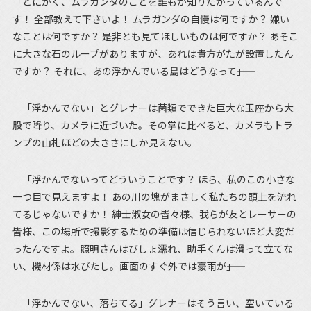
「とにかく、ムラガンダのことを誰もが知りたがっているんで
す！ 全部教えて下さいよ！ ムラガンダの自慢は何ですか？ 嫌い
なことは何ですか？ 是非とも見てほしいものは何ですか？ あそこ
に大きな石のループがありますが、あれは貴方がたが設置したん
ですか？ それに、あの浮かんでいる島はどうなって――」
「浮かんでない」とグレナーは菌類でできた巨大な玉座から大
股で降り、カメラに近づいた。その掌に比べると、カメラもトラ
ンプの山札ほどの大きさにしか見えない。
「浮かんでないってどういうことです？ ほら、私のこの小さな
一つ目で見えますよ！ あの川の塊がまさしく私たちの頭上を流れ
てるじゃないですか！ 紳士淑女の皆々様、我らが友とレーサーの
皆様、この場所で撮影するための準備は信じられないほど大変だ
ったんですよ。照明さんはびしょ濡れ、助手くんは滑って立てな
い、機材係は水びたし。画面のすぐ外では豪雨が――」
「浮かんでない、落ちてる」グレナーはそう言い、空いている