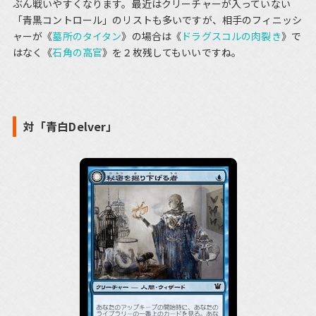
ぶん戦いやすくなります。最近はクリーチャーが入っていない
「青黒コントロール」のリストも多いですが、相手のフィニッシ
ャーが《
墓所のタイタン
》の場合は《
ドラグスコルの肉裂き
》で
はなく《
石角の高官
》を２枚残してもいいですね。
対「青白Delver」