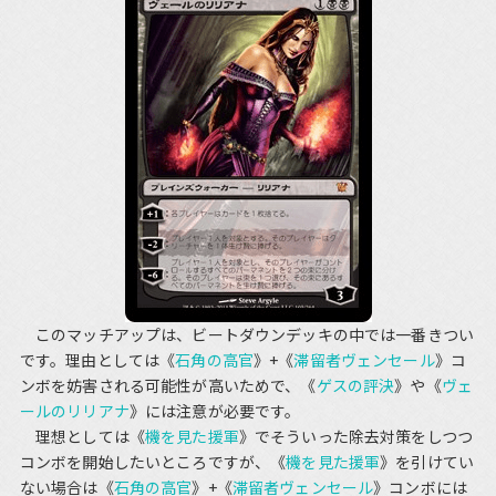
このマッチアップは、ビートダウンデッキの中では一番きつい
です。理由としては《
石角の高官
》+《
滞留者ヴェンセール
》コ
ンボを妨害される可能性が高いためで、《
ゲスの評決
》や《
ヴェ
ールのリリアナ
》には注意が必要です。
理想としては《
機を見た援軍
》でそういった除去対策をしつつ
コンボを開始したいところですが、《
機を見た援軍
》を引けてい
ない場合は《
石角の高官
》+《
滞留者ヴェンセール
》コンボには