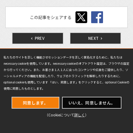
この記事をシェアする
PREV
NEXT
私たちのサイトを正しく機能させセッションデータを正しく匿名化するために、私たちは
necessary cookieを使用しています。necessary cookieのオプトアウト設定は、ブラウザの設定
津村健志の「先取り！」スタンダード・アナライズ 一覧
から行ってください。また、お客さま１人１人に合ったコンテンツや広告をご提供したり、ソ
ーシャルメディアの機能を配信したり、ウェブのトラフィックを解析したりするために、
optional cookieも使用しています 「はい、同意します」をクリックすると、optional Cookieの
読み物トップ
使用に同意したものとします。
同意します。
いいえ、同意しません。
（Cookieについて
詳しく
）
RANKING
ランキング