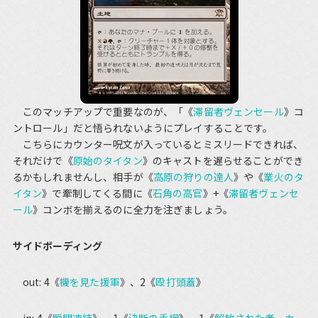
このマッチアップで重要なのが、「《
滞留者ヴェンセール
》コ
ントロール」だと悟られないようにプレイすることです。
こちらにカウンター呪文が入っているとミスリードできれば、
それだけで《
原始のタイタン
》のキャストを遅らせることができ
るかもしれませんし、相手が《
高原の狩りの達人
》や《
業火のタ
イタン
》で牽制してくる間に《
石角の高官
》+《
滞留者ヴェンセ
ール
》コンボを揃えるのに全力を注ぎましょう。
サイドボーディング
out: 4《
機を見た援軍
》、2《
殴打頭蓋
》