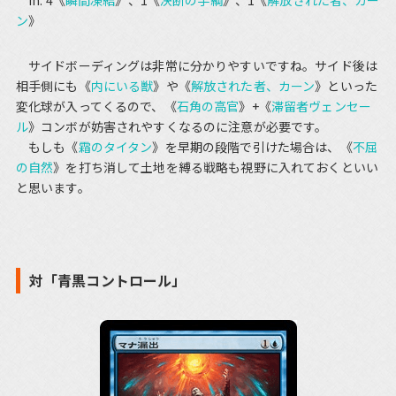
in: 4《
瞬間凍結
》、1《
決断の手綱
》、1《
解放された者、カー
ン
》
サイドボーディングは非常に分かりやすいですね。サイド後は
相手側にも《
内にいる獣
》や《
解放された者、カーン
》といった
変化球が入ってくるので、《
石角の高官
》+《
滞留者ヴェンセー
ル
》コンボが妨害されやすくなるのに注意が必要です。
もしも《
霜のタイタン
》を早期の段階で引けた場合は、《
不屈
の自然
》を打ち消して土地を縛る戦略も視野に入れておくといい
と思います。
対「青黒コントロール」