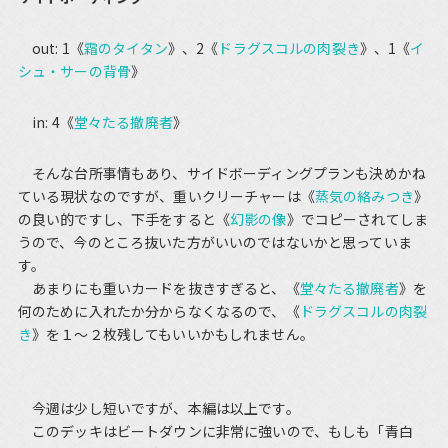
out: 1《
霜のタイタン
》、2《
ドラグスコルの肉裂き
》、1《
イ
シュ・サーの背骨
》
in: 4《
堂々たる撤廃者
》
そんな台所事情もあり、サイドボーディングプランも決めかね
ている現状なのですが、重いクリーチャーは《
蒸気の絡みつき
》
の良い的ですし、下手をすると《
幻影の像
》でコピーされてしま
うので、今のところ抜いた方がいいのではないかと思っていま
す。
あまりにも重いカードを抜きすぎると、《
堂々たる撤廃者
》を
何のために入れたか分からなくなるので、《
ドラグスコルの肉裂
き
》を１～２枚残してもいいかもしれません。
今週は少し短いですが、本編は以上です。
このデッキはビートダウンに非常に強いので、もしも「青白