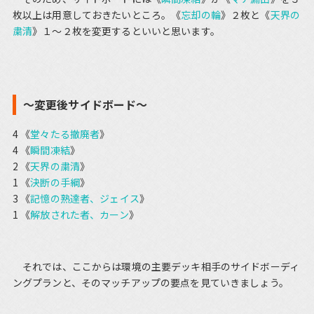
枚以上は用意しておきたいところ。《
忘却の輪
》２枚と《
天界の
粛清
》１～２枚を変更するといいと思います。
～変更後サイドボード～
4 《
堂々たる撤廃者
》
4 《
瞬間凍結
》
2 《
天界の粛清
》
1 《
決断の手綱
》
3 《
記憶の熟達者、ジェイス
》
1 《
解放された者、カーン
》
それでは、ここからは環境の主要デッキ相手のサイドボーディ
ングプランと、そのマッチアップの要点を見ていきましょう。