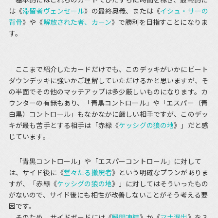
は《
滞留者ヴェンセール
》の最終奥義、または《
イシュ・サーの
背骨
》や《
解放された者、カーン
》で勝利を目指すことになりま
す。
ここまで紹介したカードだけでも、このデッキがいかにビート
ダウンデッキに強いかご理解していただけるかと思いますが、そ
の半面でその他のマッチアップは多少厳しいものになります。カ
ウンターの有無もあり、「青黒コントロール」や「エスパー（青
白黒）コントロール」もなかなかに厳しい相手ですが、このデッ
キが最も苦手とする相手は「赤緑《
ケッシグの狼の地
》」だと感
じています。
「青黒コントロール」や「エスパーコントロール」に対して
は、サイド後に《
堂々たる撤廃者
》という明確なプランがありま
すが、「赤緑《
ケッシグの狼の地
》」に対してはそういったもの
がないので、サイド後にも相性が改善しないことがそう考える要
因です。
そのため、サイドボードには《
瞬間凍結
》か《
マナ漏出
》を３