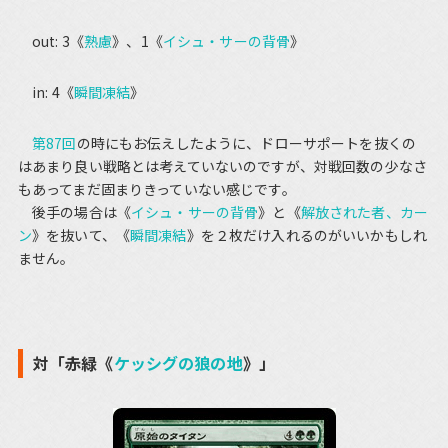
out: 3《
熟慮
》、1《
イシュ・サーの背骨
》
in: 4《
瞬間凍結
》
第87回
の時にもお伝えしたように、ドローサポートを抜くの
はあまり良い戦略とは考えていないのですが、対戦回数の少なさ
もあってまだ固まりきっていない感じです。
後手の場合は《
イシュ・サーの背骨
》と《
解放された者、カー
ン
》を抜いて、《
瞬間凍結
》を２枚だけ入れるのがいいかもしれ
ません。
対「赤緑《
ケッシグの狼の地
》」