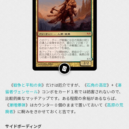
《
戦争と平和の剣
》だけは厄介ですが、《
石角の高官
》+《
滞
留者ヴェンセール
》コンボをカード１枚では妨害されないので、
比較的楽なマッチアップです。ある程度の余裕があるならば、
《
漸増爆弾
》はカウンター０個のままで置いておいて《
高原の荒
廃者
》に睨みをきかせておくと吉です。
サイドボーディング