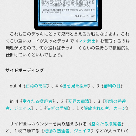
これもこのデッキにとって鬼門と言える対戦になります。これ
くらい重いカードが入ったデッキで《
マナ漏出
》を警戒するのは
無理があるので、何か通ればラッキーくらいの気持ちで積極的に
仕掛けていくといいでしょう。
サイドボーディング
out: 4《
石角の高官
》、4《
機を見た援軍
》、3《
審判の日
》
in: 4《
堂々たる撤廃者
》、2《
天界の粛清
》、3《
記憶の熟達
者、ジェイス
》、1《
決断の手綱
》、1《
解放された者、カーン
》
サイド後はカウンターを乗り越えられる《
堂々たる撤廃者
》
と、１枚で勝てる《
記憶の熟達者、ジェイス
》などが入っていく