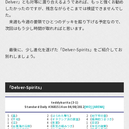
Delver」とも対等に渡り合えるようであれば、もっと強くお勧め
したかったのですが、残念ながらそこまでは検証できませんでし
た。
来週も今週の要領でひとつのデッキを掘り下げる予定なので、
次回はもう少し時間が取れればと思います。
最後に、少し進化を遂げた「Delver-Spirits」をご紹介してお
別れしましょう。
「Delver-Spirits」
teddykurita (3-1)
Standard Daily #3681514 on 04/08/2012
[MO]
[ARENA]
5 《
島
》
2 《
はらわた撃ち
》
2 《
地下牢の霊
》
1 《
平地
》
4 《
ギタクシア派の調査
》
4 《
精神的つまづき
》
1 《
沼
》
4 《
思案
》
1 《
否認
》
4 《
金属海の沿岸
》
4 《
蒸気の絡みつき
》
2 《
存在の破棄
》