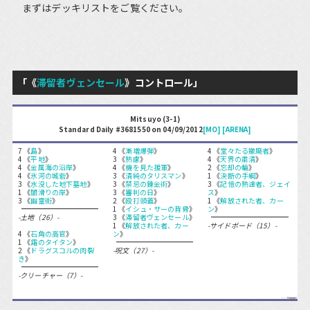
まずはデッキリストをご覧ください。
「《
滞留者ヴェンセール
》コントロール」
Mitsuyo (3-1)
Standard Daily #3681550 on 04/09/2012
[MO]
[ARENA]
7 《
島
》
4 《
漸増爆弾
》
4 《
堂々たる撤廃者
》
4 《
平地
》
3 《
熟慮
》
4 《
天界の粛清
》
4 《
金属海の沿岸
》
4 《
機を見た援軍
》
2 《
忘却の輪
》
4 《
氷河の城砦
》
3 《
清純のタリスマン
》
1 《
決断の手綱
》
3 《
水没した地下墓地
》
3 《
禁忌の錬金術
》
3 《
記憶の熟達者、ジェイ
1 《
闇滑りの岸
》
3 《
審判の日
》
ス
》
3 《
幽霊街
》
2 《
殴打頭蓋
》
1 《
解放された者、カー
1 《
イシュ・サーの背骨
》
ン
》
-土地（26）-
3 《
滞留者ヴェンセール
》
1 《
解放された者、カー
-サイドボード（15）-
4 《
石角の高官
》
ン
》
1 《
霜のタイタン
》
2 《
ドラグスコルの肉裂
-呪文（27）-
き
》
-クリーチャー（7）-