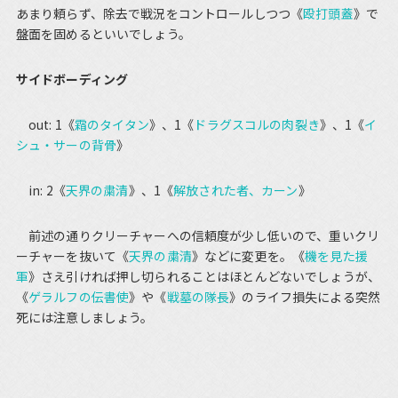
あまり頼らず、除去で戦況をコントロールしつつ《
殴打頭蓋
》で
盤面を固めるといいでしょう。
サイドボーディング
out: 1《
霜のタイタン
》、1《
ドラグスコルの肉裂き
》、1《
イ
シュ・サーの背骨
》
in: 2《
天界の粛清
》、1《
解放された者、カーン
》
前述の通りクリーチャーへの信頼度が少し低いので、重いクリ
ーチャーを抜いて《
天界の粛清
》などに変更を。《
機を見た援
軍
》さえ引ければ押し切られることはほとんどないでしょうが、
《
ゲラルフの伝書使
》や《
戦墓の隊長
》のライフ損失による突然
死には注意しましょう。