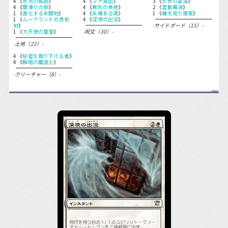
4 《
氷河の城砦
》
4 《
マナ漏出
》
3 《
天界の粛清
》
4 《
闇滑りの岸
》
4 《
無形の美徳
》
2 《
雲散霧消
》
1 《
進化する未開地
》
4 《
未練ある魂
》
1 《
機を見た援軍
》
1 《
ムーアランドの憑依
4 《
深夜の出没
》
地
》
-サイドボード（15）-
1 《
大天使の霊堂
》
-呪文（30）-
-土地（22）-
4 《
秘密を掘り下げる者
》
4 《
瞬唱の魔道士
》
-クリーチャー（8）-