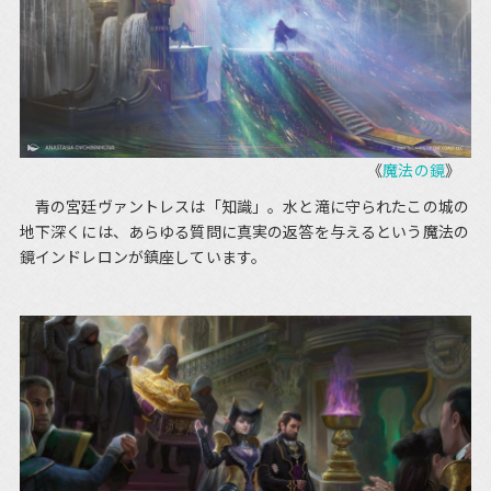
《
魔法の鏡
》
青の宮廷ヴァントレスは「知識」。水と滝に守られたこの城の
地下深くには、あらゆる質問に真実の返答を与えるという魔法の
鏡インドレロンが鎮座しています。