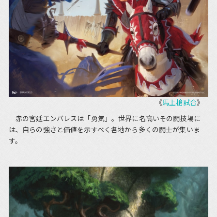
《
馬上槍試合
》
赤の宮廷エンバレスは「勇気」。世界に名高いその闘技場に
は、自らの強さと価値を示すべく各地から多くの闘士が集いま
す。