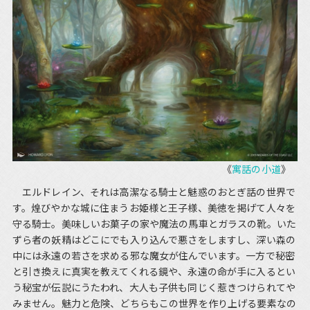
《
寓話の小道
》
エルドレイン、それは高潔なる騎士と魅惑のおとぎ話の世界で
す。煌びやかな城に住まうお姫様と王子様、美徳を掲げて人々を
守る騎士。美味しいお菓子の家や魔法の馬車とガラスの靴。いた
ずら者の妖精はどこにでも入り込んで悪さをしますし、深い森の
中には永遠の若さを求める邪な魔女が住んでいます。一方で秘密
と引き換えに真実を教えてくれる鏡や、永遠の命が手に入るとい
う秘宝が伝説にうたわれ、大人も子供も同じく惹きつけられてや
みません。魅力と危険、どちらもこの世界を作り上げる要素なの