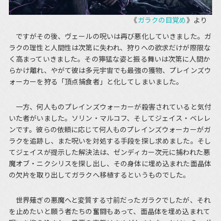
《
ガラクの目覚め
》より
ですがその後、ヴェールの呪いは再び悪化していきました。ガ
ラクの理性と人間性は次第に失われ、狩りへの欲求だけが際限な
く高まっていきました。その獰猛な姿と振る舞いは次第に人間か
らかけ離れ、やがて彼は多元宇宙でも最強の獲物、プレインズウ
ォーカーを狩る「頂点捕食者」と化してしまいました。
一方、何人ものプレインズウォーカーが殺害されていると気付
いた者がいました。ソリン・マルコフ、そしてジェイス・ベレレ
ンです。彼らの依頼に応じて何人ものプレインズウォーカーがガ
ラクを追跡し、また呪いを対処する手段を探し求めました。そし
てジェイスが提示した解決法は、ゼンディカー次元に捕われた悪
魔オブ・ニクシリスを探し出し、その身体に埋め込まれた面晶体
の欠片を取り出してガラクへ移植するというものでした。
世界薙ぎの悪魔へと変質する寸前だったガラクでしたが、それ
を止めたいと願う者たちの奮闘もあって、面晶体を埋め込まれて