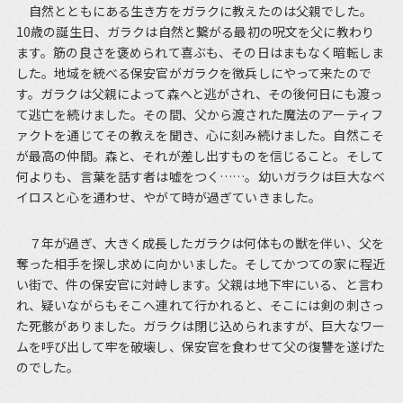
自然とともにある生き方をガラクに教えたのは父親でした。
10歳の誕生日、ガラクは自然と繋がる最初の呪文を父に教わり
ます。筋の良さを褒められて喜ぶも、その日はまもなく暗転しま
した。地域を統べる保安官がガラクを徴兵しにやって来たので
す。ガラクは父親によって森へと逃がされ、その後何日にも渡っ
て逃亡を続けました。その間、父から渡された魔法のアーティフ
ァクトを通じてその教えを聞き、心に刻み続けました。自然こそ
が最高の仲間。森と、それが差し出すものを信じること。そして
何よりも、言葉を話す者は嘘をつく……。幼いガラクは巨大なベ
イロスと心を通わせ、やがて時が過ぎていきました。
７年が過ぎ、大きく成長したガラクは何体もの獣を伴い、父を
奪った相手を探し求めに向かいました。そしてかつての家に程近
い街で、件の保安官に対峙します。父親は地下牢にいる、と言わ
れ、疑いながらもそこへ連れて行かれると、そこには剣の刺さっ
た死骸がありました。ガラクは閉じ込められますが、巨大なワー
ムを呼び出して牢を破壊し、保安官を食わせて父の復讐を遂げた
のでした。