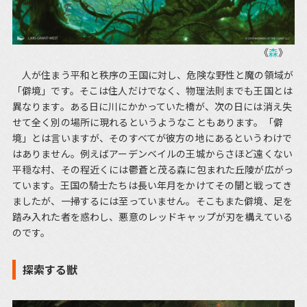
《
森
》
人が住まう平和と秩序の王国に対し、危険な野性と魔の領域が
「僻境」です。そこは住人だけでなく、物理法則までも王国とは
異なります。ある日に川にかかっていた橋が、次の日には消え失
せて全く別の場所に現れるというようなこともあります。「僻
境」とは言いますが、そのすべてが彼方の地にあるというわけで
はありません。例えばアーデンベイルの王城からさほど遠くない
平穏な村、その程近くには鬱蒼と茂る森に包まれた丘陵が広がっ
ています。王国の騎士たちは長い年月をかけてその闇と戦ってき
ましたが、一掃するには至っていません。そこもまた僻境、足を
踏み入れた者を惑わし、悪意のレッドキャップが刃を構えている
のです。
探索する獣