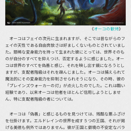
《
オーコの歓待
》
オーコはフェイの次元に生まれますが、そこでは昔ながらのフ
ェイの天性である自由奔放さは好ましくないものとされていまし
た。類稀な変身能力を持って生まれた彼にとっては、世界そのも
のが自分のすべてを抑えつけ、否定するように感じました。オー
コは世界のすべてを偽善と感じ、それを映し出す鏡になろうとし
ますが、支配者階級はそれを疎んじました。オーコは捕えられて
魔法的にその変身能力を抑制させられそうになり、その時、彼の
「プレインズウォーカーの灯」が点火したのでした。これは酷い
経験であり、以来オーコは他者をほとんど信用しようとしませ
ん、特に支配者階級の者については。
オーコは「偽善」と感じるものを見つけては、残酷な悪ふざけ
を仕掛けます。エルドレインの世界を成す５つの王国、それが掲
げる美徳も例外ではありません。彼が王国と僻境の不安定なバラ