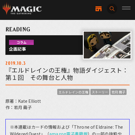
READING
コラム
企画記事
2019.10.3
『エルドレインの王権』物語ダイジェスト：
第１回 その舞台と人物
エルドレインの王権
ストーリー
若月 繭子
原著：Kate Elliott
作：若月 繭子
※本連載はカードの情報および「Throne of Eldraine: The
Wildered Quest」（
amazon電子書籍版
）の一部の抜粋や