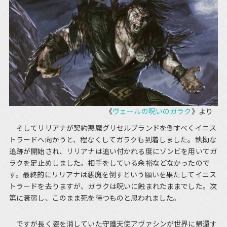
《
ヴェールの呪いのガラク
》より
そしてリリアナが契約悪魔グリセルブランドを倒すべくイニス
トラードへ向かうと、程なくしてガラクも到着しました。執拗な
追跡が開始され、リリアナは追い付かれる度にゾンビを用いてガ
ラクを足止めしました。相手をしている余裕などなかったので
す。最終的にリリアナは悪魔を倒すという願いを果たしてイニス
トラードを去りますが、ガラクは呪いに蝕まれたままでした。次
第に衰弱し、このまま死を待つものと思われました。
ですが長く姿を消していた守護天使アヴァシンが世界に帰還す