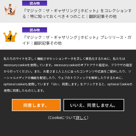
読み物
『マジック：ザ・ギャザリング | ホビット』をコレクションす
る：特に知っておくべき４つのこと｜翻訳記事その他
読み物
『マジック：ザ・ギャザリング | ホビット』プレリリース・ガ
イド｜翻訳記事その他
戦略記事
私たちのサイトを正しく機能させセッションデータを正しく匿名化するために、私たちは
プロツアー『マジック：ザ・ギャザリング | マーベル スーパ
necessary cookieを使用しています。necessary cookieのオプトアウト設定は、ブラウザの設定
ー・ヒーローズ』 後編｜市川ユウキの「プロツアー参戦記」
から行ってください。また、お客さま１人１人に合ったコンテンツや広告をご提供したり、ソ
ーシャルメディアの機能を配信したり、ウェブのトラフィックを解析したりするために、
NEWEST
optional cookieも使用しています 「はい、同意します」をクリックすると、optional Cookieの
最新の読み物
使用に同意したものとします。
同意します。
いいえ、同意しません。
2026.8.7
2026.8.6
戦略記事
開発秘話
（Cookieについて
詳しく
）
今週のCool Deck：クールでド
私がファンタジーと『マジッ
ライなトロンで涼む（レガシ
ク：ザ・ギャザリング | ホビッ
ー）｜岩SHOWの「デイリー・
ト』に出会うまで｜Making