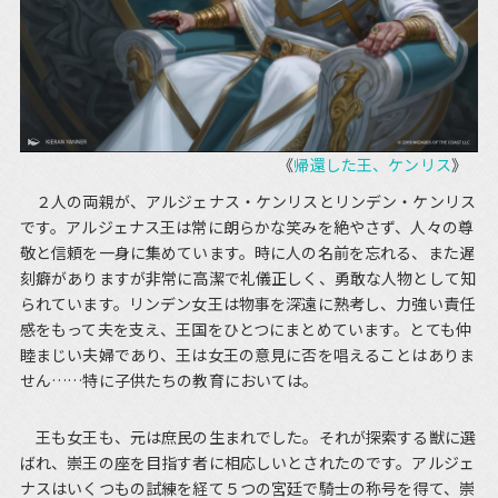
《
帰還した王、ケンリス
》
２人の両親が、アルジェナス・ケンリスとリンデン・ケンリス
です。アルジェナス王は常に朗らかな笑みを絶やさず、人々の尊
敬と信頼を一身に集めています。時に人の名前を忘れる、また遅
刻癖がありますが非常に高潔で礼儀正しく、勇敢な人物として知
られています。リンデン女王は物事を深遠に熟考し、力強い責任
感をもって夫を支え、王国をひとつにまとめています。とても仲
睦まじい夫婦であり、王は女王の意見に否を唱えることはありま
せん……特に子供たちの教育においては。
王も女王も、元は庶民の生まれでした。それが探索する獣に選
ばれ、崇王の座を目指す者に相応しいとされたのです。アルジェ
ナスはいくつもの試練を経て５つの宮廷で騎士の称号を得て、崇