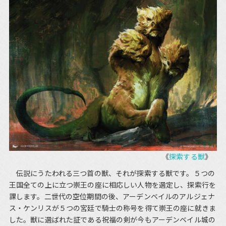
《
探索する獣
》
伝説にうたわれる三つ首の獣、それが探索する獣です。５つの
王国全ての上に立つ崇王の座に相応しい人物を選定し、探索行を
課します。二世代の空位期間の後、アーデンベイルのアルジェナ
ス・ケンリスが５つの宮廷で騎士の称号を得て崇王の座に就きま
した。獣に選ばれた証である祝福の剣が今もアーデンベイル城の