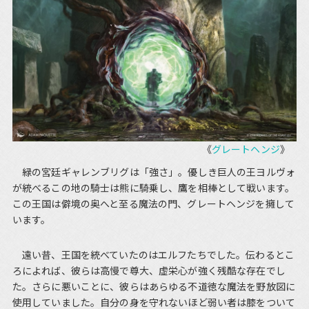
《
グレートヘンジ
》
緑の宮廷ギャレンブリグは「強さ」。優しき巨人の王ヨルヴォ
が統べるこの地の騎士は熊に騎乗し、鷹を相棒として戦います。
この王国は僻境の奥へと至る魔法の門、グレートヘンジを擁して
います。
遠い昔、王国を統べていたのはエルフたちでした。伝わるとこ
ろによれば、彼らは高慢で尊大、虚栄心が強く残酷な存在でし
た。さらに悪いことに、彼らはあらゆる不道徳な魔法を野放図に
使用していました。自分の身を守れないほど弱い者は膝をついて