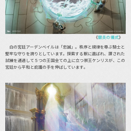
《
銀炎の儀式
》
白の宮廷アーデンベイルは「忠誠」。秩序と規律を尊ぶ騎士と
堅牢な守りを誇りとしています。探索する獣に選ばれ、課された
試練を通過して５つの王国全ての上に立つ崇王ケンリスが、この
宮廷から平和と庇護の手を伸ばしています。