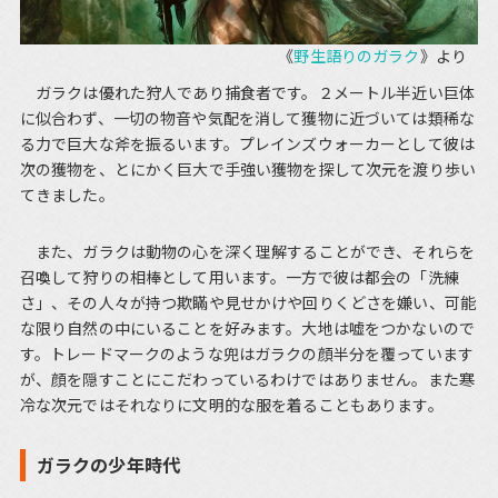
《
野生語りのガラク
》より
ガラクは優れた狩人であり捕食者です。２メートル半近い巨体
に似合わず、一切の物音や気配を消して獲物に近づいては類稀な
る力で巨大な斧を振るいます。プレインズウォーカーとして彼は
次の獲物を、とにかく巨大で手強い獲物を探して次元を渡り歩い
てきました。
また、ガラクは動物の心を深く理解することができ、それらを
召喚して狩りの相棒として用います。一方で彼は都会の「洗練
さ」、その人々が持つ欺瞞や見せかけや回りくどさを嫌い、可能
な限り自然の中にいることを好みます。大地は嘘をつかないので
す。トレードマークのような兜はガラクの顔半分を覆っています
が、顔を隠すことにこだわっているわけではありません。また寒
冷な次元ではそれなりに文明的な服を着ることもあります。
ガラクの少年時代