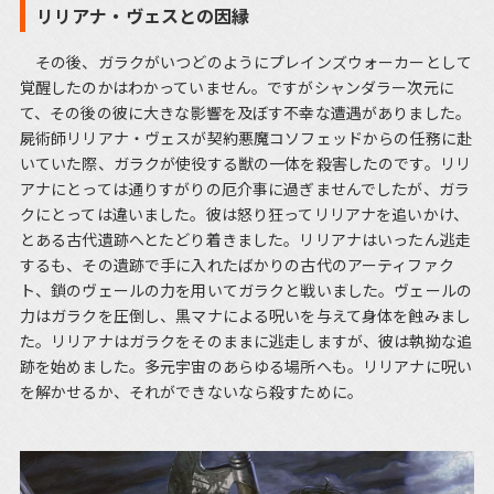
リリアナ・ヴェスとの因縁
その後、ガラクがいつどのようにプレインズウォーカーとして
覚醒したのかはわかっていません。ですがシャンダラー次元に
て、その後の彼に大きな影響を及ぼす不幸な遭遇がありました。
屍術師リリアナ・ヴェスが契約悪魔コソフェッドからの任務に赴
いていた際、ガラクが使役する獣の一体を殺害したのです。リリ
アナにとっては通りすがりの厄介事に過ぎませんでしたが、ガラ
クにとっては違いました。彼は怒り狂ってリリアナを追いかけ、
とある古代遺跡へとたどり着きました。リリアナはいったん逃走
するも、その遺跡で手に入れたばかりの古代のアーティファク
ト、鎖のヴェールの力を用いてガラクと戦いました。ヴェールの
力はガラクを圧倒し、黒マナによる呪いを与えて身体を蝕みまし
た。リリアナはガラクをそのままに逃走しますが、彼は執拗な追
跡を始めました。多元宇宙のあらゆる場所へも。リリアナに呪い
を解かせるか、それができないなら殺すために。