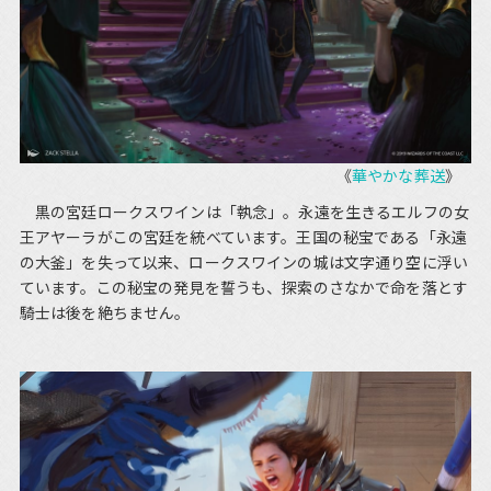
《
華やかな葬送
》
黒の宮廷ロークスワインは「執念」。永遠を生きるエルフの女
王アヤーラがこの宮廷を統べています。王国の秘宝である「永遠
の大釜」を失って以来、ロークスワインの城は文字通り空に浮い
ています。この秘宝の発見を誓うも、探索のさなかで命を落とす
騎士は後を絶ちません。