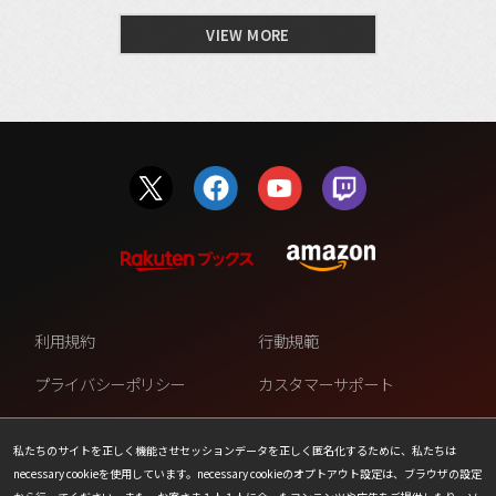
VIEW MORE
利用規約
行動規範
プライバシーポリシー
カスタマーサポート
ファンコンテンツ・ポリシー
個人情報の販売や共有を許可し
ない
私たちのサイトを正しく機能させセッションデータを正しく匿名化するために、私たちは
necessary cookieを使用しています。necessary cookieのオプトアウト設定は、ブラウザの設定
COOKIE
プレスリリース