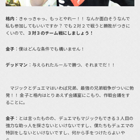
格内
：きゃっきゃっ、もっとやれー！！ なんか面白そうなんで
私も参加してもいいですか？ でも２対２で戦うと勝敗がつきに
くいので、
３対３のチーム戦にしましょう！
金子
：僕はどんな条件でも構いません！
デッドマン
：与えられたルールで勝つ、それまでだ！！
マジックとデュエマはいわば兄弟、最強の兄弟戦争がついに勃
発！！ 金子と格内はとりあえず会議室にこもり、作戦会議をす
ることに。
金子
：とは言ったものの、デュエマもマジックもできる３人目の
強力な助っ人を探さないといけないですし、僕たちもデュエマの
特訓をしないといけないですし、何から手をつけたらよいや
ら......。