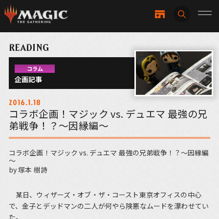
READING
コラム
企画記事
2016.1.18
コラボ企画！マジック vs. デュエマ 最強の兄
弟戦争！？～因縁編～
コラボ企画！マジック vs. デュエマ 最強の兄弟戦争！？～因縁編
～
by 塚本 樹詩
某日、ウィザーズ・オブ・ザ・コースト東京オフィスの中心
で、金子とデッドマンの二人が何やら険悪なムードを漂わせてい
た。