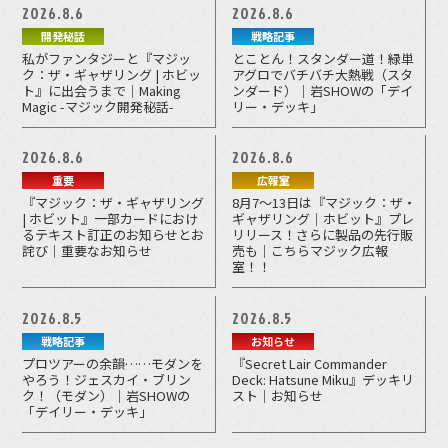
2026.8.6
2026.8.6
開発秘話
戦略記事
私がファンタジーと『マジッ
とことん！スタンダー道！緑単
ク：ザ・ギャザリング | ホビッ
アグロでバチバチ大熱戦（スタ
ト』に出会うまで｜Making
ンダード）｜岩SHOWの「デイ
Magic -マジック開発秘話-
リー・デッキ」
2026.8.6
2026.8.6
重要
広報室
『マジック：ザ・ギャザリング
8月7～13日は『マジック：ザ・
| ホビット』一部カードにおけ
ギャザリング｜ホビット』プレ
るテキスト訂正のお知らせとお
リリース！さらに製品の先行販
詫び｜重要なお知らせ
売も｜こちらマジック広報
室！！
2026.8.5
2026.8.5
戦略記事
お知らせ
プロツアーの余韻……モダンを
『Secret Lair Commander
やろう！ジェスカイ・ブリン
Deck: Hatsune Miku』デッキリ
ク！（モダン）｜岩SHOWの
スト｜お知らせ
「デイリー・デッキ」