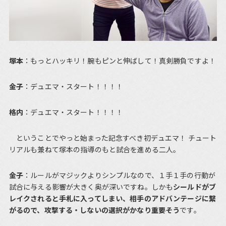
塚本
：もっとハッキリ！腕もピンと伸ばして！真剣勝負ですよ！
金子
：デュエマ・スタート！！！！
格内
：デュエマ・スタート！！！！
ということでやっと始まった記念すべき初デュエマ！ チュート
リアルも兼ねて塚本の指導のもと試合を進める二人。
金子
：ルールがマジックよりシンプルなので、１手１手の行動が
試合に与える影響が大きく奥が深いですね。しかも
シールドがブ
レイクされると手札に入ってしまい、相手のアドバンテージに繋
がるので、攻撃する・しないの選択がかなり重要そう
です。