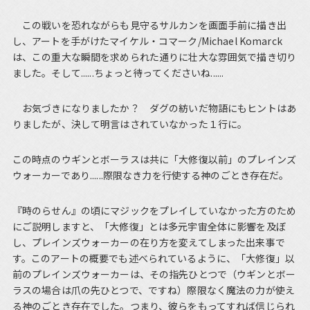
この戦いを恐れながらも見守るサルカンを画面手前に描き出
し、アートを手がけたマイケル・コマーク/Michael Komarck
は、この重大な瞬間を求められた通りに壮大な雰囲気で描き切り
ました。そして......ちょっと待ってくださいね......
お気づきになりましたか？ ダグの紡いだ物語にもヒントはあ
りましたが、決して明言はされていなかった１行に。
この時点のウギンとボーラスは共に「大修復以前」のプレインズ
ウォーカーであり......際限なき力を行使する神のごとき存在だ。
『時のらせん』の頃にマジックをプレイしていなかった方のため
にご説明しますと、「大修復」とは多元宇宙全体に影響を及ぼ
し、プレインズウォーカーの在り方を変えてしまった出来事で
す。このアートの概要でも述べられているように、「大修復」以
前のプレインズウォーカーは、その指先ひとつで（ウギンとボー
ラスの場合は爪の先ひとつで、ですね）際限なく魔法の力が使え
る神のごとき存在でした。つまり、彼らをもってすれば信じられ