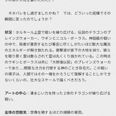
ネタバレをし過ぎましたかね？ では、どういった経緯でその
瞬間に至ったのでしょうか？
状況
：タルキール上空で戦いを繰り広げる、伝説のドラゴンのプ
レインズウォーカー、ウギンとニコル・ボーラス。神話級の戦い
の中で、両者が激突するたび筆舌に尽くしがたいほど膨大な魔法
のエネルギーが解き放たれる。衝撃波が直下の大地を抉り、彼ら
を取り巻く雲は散らされて空は丸くくり抜かれている。この時点
のウギンとボーラスは共に「大修復以前」のプレインズウォーカ
ーであり......際限なき力を行使する神のごとき存在だ。この戦い
の様子は、人間ではその一端をかろうじて理解することしかでき
ないくらいの、壮大なスケールで描くべきだろう。
アートの中心
：凄まじい力を持った２体のドラゴンが繰り広げる
戦い。
全体の雰囲気
：想像を絶するほどの規模の衝突。