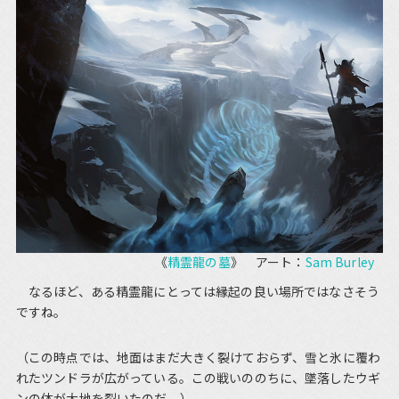
《
精霊龍の墓
》 アート：
Sam Burley
なるほど、ある精霊龍にとっては縁起の良い場所ではなさそう
ですね。
（この時点では、地面はまだ大きく裂けておらず、雪と氷に覆わ
れたツンドラが広がっている。この戦いののちに、墜落したウギ
ンの体が大地を裂いたのだ。）