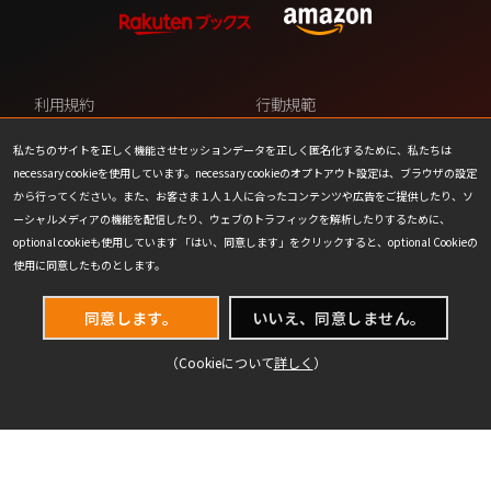
利用規約
行動規範
プライバシーポリシー
カスタマーサポート
私たちのサイトを正しく機能させセッションデータを正しく匿名化するために、私たちは
necessary cookieを使用しています。necessary cookieのオプトアウト設定は、ブラウザの設定
ファンコンテンツ・ポリシー
個人情報の販売や共有を許可し
から行ってください。また、お客さま１人１人に合ったコンテンツや広告をご提供したり、ソ
ない
ーシャルメディアの機能を配信したり、ウェブのトラフィックを解析したりするために、
optional cookieも使用しています 「はい、同意します」をクリックすると、optional Cookieの
COOKIE
プレスリリース
使用に同意したものとします。
会社情報
お問い合わせ
同意します。
いいえ、同意しません。
（Cookieについて
詳しく
）
(C) 1993-2026 Wizards of the Coast LLC,
a subsidiary of Hasbro, Inc. All Rights Reserved.