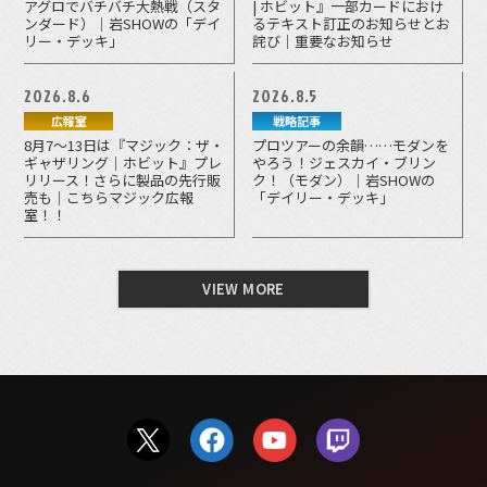
アグロでバチバチ大熱戦（スタ
| ホビット』一部カードにおけ
ンダード）｜岩SHOWの「デイ
るテキスト訂正のお知らせとお
リー・デッキ」
詫び｜重要なお知らせ
2026.8.6
2026.8.5
広報室
戦略記事
8月7～13日は『マジック：ザ・
プロツアーの余韻……モダンを
ギャザリング｜ホビット』プレ
やろう！ジェスカイ・ブリン
リリース！さらに製品の先行販
ク！（モダン）｜岩SHOWの
売も｜こちらマジック広報
「デイリー・デッキ」
室！！
VIEW MORE