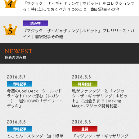
『マジック：ザ・ギャザリング | ホビット』をコレクションす
る：特に知っておくべき４つのこと｜翻訳記事その他
読み物
『マジック：ザ・ギャザリング | ホビット』プレリリース・ガ
イド｜翻訳記事その他
NEWEST
最新の読み物
2026.8.7
2026.8.6
戦略記事
開発秘話
今週のCool Deck：クールでド
私がファンタジーと『マジッ
ライなトロンで涼む（レガシ
ク：ザ・ギャザリング | ホビッ
ー）｜岩SHOWの「デイリー・
ト』に出会うまで｜Making
デッキ」
Magic -マジック開発秘話-
2026.8.6
2026.8.6
戦略記事
重要
とことん！スタンダー道！緑単
『マジック：ザ・ギャザリング